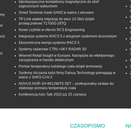
Iskrobezpieczne kontaktrony magnetyczne do stref
zagrożonych wybuchem
Smart Terminal marki GANZ w walce z wirusem
rmy
TP-Link ułatwia migrację do sieci 10 Gb/s dzięki
przełącznikowi T1700G‑28TQ
 w
Nowe czytniki w ofercie RCS Engineering
ury
Integracja systemu RACS 5 z wizyjnym systemem dozorowym
Ekonomiczna wersja systemu RACS 5
Systemy radarowe CTRL+SKY RADAR 3D
ch
Wisenet Retail Insight w Europie. Narzędzie do efektywnego
zarządzania w handlu detalicznym
Pomiar temperatury ludzkiego ciała dzięki termowizji
Systemy zliczania ludzi firmy Dahua Technology pomagają w
walce z SARS-CoV-2
NOVUS NVIP-2H-8912M/TS SET – profesjonalny zestaw do
zdalnego pomiaru temperatury ciała
Konferencja Axis Talk 2020 już 25 czerwca
CZASOPISMO
N