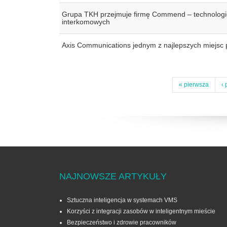
Grupa TKH przejmuje firmę Commend – technologi
interkomowych
Axis Communications jednym z najlepszych miejsc
« pierwsza
‹ 
NAJNOWSZE ARTYKUŁY
Sztuczna inteligencja w systemach VMS
Korzyści z integracji zasobów w inteligentnym mieście
Bezpieczeństwo i zdrowie pracowników