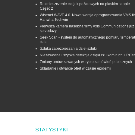
Rozmieszczenie czujek pożarowych na płaskim stropie.
Część 2
Wisenet WAVE 4.0. Nowa wersja oprogramowania VMS fi
Hanwha Techwin
Pierwsza kamera nasobna firmy Axis Communications już
sprzedaży
Seek Scan - system do automatycznego pomiaru temperat
ciała
Sztuka zabezpieczania dzieł sztuki
Niezawodna i szybka detekcja dzięki czujkom ruchu TriTe
Zmiany umów zawartych w trybie zamówień publicznych
Składanie i otwarcie ofert w czasie epidemii
STATYSTYKI