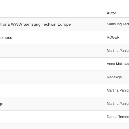
Autor
 strona WWW Samsung Techwin Europe
Samsung Tec
Biznesu
ROGER
Martina Panig
Anna Makowsk
Redakcja
Martina Panig
go
Martina Panig
Dahua Techn