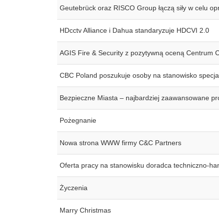
Geutebrück oraz RISCO Group łączą siły w celu op
HDcctv Alliance i Dahua standaryzuje HDCVI 2.0
AGIS Fire & Security z pozytywną oceną Centrum Ce
CBC Poland poszukuje osoby na stanowisko specjal
Bezpieczne Miasta – najbardziej zaawansowane pr
Pożegnanie
Nowa strona WWW firmy C&C Partners
Oferta pracy na stanowisku doradca techniczno-ha
Życzenia
Marry Christmas