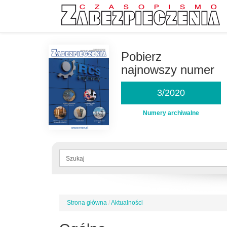
Przejdź
do
Pobierz
treści
najnowszy numer
3/2020
Numery archiwalne
Formularz
wyszukiwania
Szukaj
Strona główna
/
Aktualności
Jesteś
tutaj