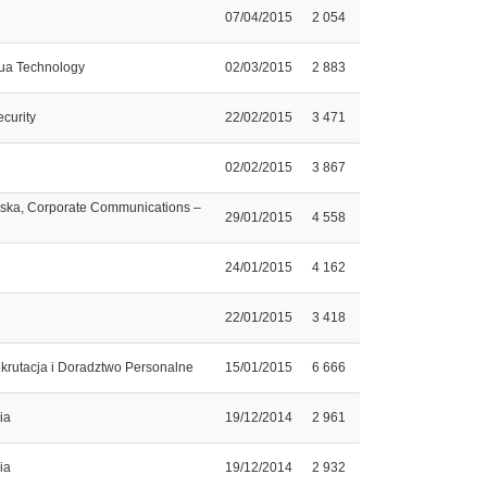
07/04/2015
2 054
hua Technology
02/03/2015
2 883
curity
22/02/2015
3 471
02/02/2015
3 867
ska, Corporate Communications –
29/01/2015
4 558
24/01/2015
4 162
22/01/2015
3 418
krutacja i Doradztwo Personalne
15/01/2015
6 666
ia
19/12/2014
2 961
ia
19/12/2014
2 932