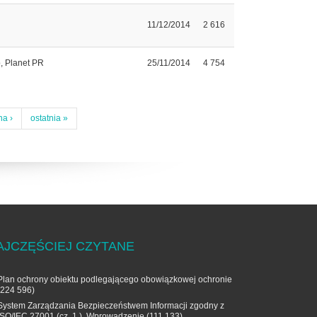
11/12/2014
2 616
, Planet PR
25/11/2014
4 754
na ›
ostatnia »
AJCZĘŚCIEJ CZYTANE
Plan ochrony obiektu podlegającego obowiązkowej ochronie
(224 596)
System Zarządzania Bezpieczeństwem Informacji zgodny z
ISO/IEC 27001 (cz. 1.). Wprowadzenie
(111 133)