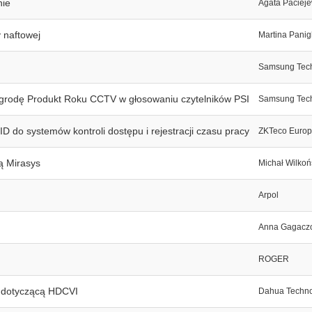
nie
Agata Pacieje
 naftowej
Martina Panig
Samsung Tec
grodę Produkt Roku CCTV w głosowaniu czytelników PSI
Samsung Tec
D do systemów kontroli dostępu i rejestracji czasu pracy
ZKTeco Euro
ą Mirasys
Michał Wilkoń
Arpol
Anna Gagacz
ROGER
ą dotyczącą HDCVI
Dahua Techn