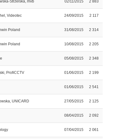
wska-Strzelska, mvb
02/11/2015
2 883
hel, Videotec
24/09/2015
2 117
hwin Poland
31/08/2015
2 314
hwin Poland
10/08/2015
2 205
pe
05/08/2015
2 348
ski, ProfiCCTV
01/06/2015
2 199
01/06/2015
2 541
owska, UNICARD
27/05/2015
2 125
08/04/2015
2 092
ology
07/04/2015
2 061