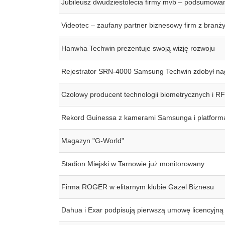
Jubileusz dwudziestolecia firmy mvb – podsumowa
Videotec – zaufany partner biznesowy firm z branży
Hanwha Techwin prezentuje swoją wizję rozwoju
Rejestrator SRN-4000 Samsung Techwin zdobył na
Czołowy producent technologii biometrycznych i RFI
Rekord Guinessa z kamerami Samsunga i platform
Magazyn "G-World"
Stadion Miejski w Tarnowie już monitorowany
Firma ROGER w elitarnym klubie Gazel Biznesu
Dahua i Exar podpisują pierwszą umowę licencyjn