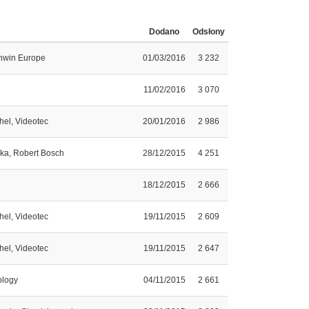
Dodano
Odsłony
hwin Europe
01/03/2016
3 232
11/02/2016
3 070
hel, Videotec
20/01/2016
2 986
a, Robert Bosch
28/12/2015
4 251
18/12/2015
2 666
hel, Videotec
19/11/2015
2 609
hel, Videotec
19/11/2015
2 647
ology
04/11/2015
2 661