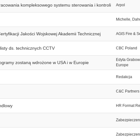
racowania kompleksowego systemu sterowania i kontroli
Arpol
Michelle, Da
rtyfikacji Jakości Wojskowej Akademii Technicznej
AGIS Fire & Se
isty ds. technicznych CCTV
CBC Poland
Edyta Grabow
ogramy zostaną wdrożone w USA i w Europie
Europe
Redakcja
C&C Partners
ndlowy
HR Format Re
Zabezpieczen
Zabezpieczen