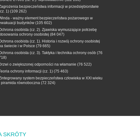
Zagrożenia bezpieczeństwa informacji w przedsiębiorstwie
(cz. 1)
(109 262)
Winda - ważny element bezpieczeństwa pożarowego w
ewakuacji budynków
(105 602)
Ochrona osobista (cz. 2). Zjawiska wymuszające potrzebę
stosowania ochrony osobistej
(84 047)
Ochrona osobista (cz. 1). Historia i rozwój ochrony osobistej
na świecie i w Polsce
(79 665)
Ochrona osobista (cz. 3). Taktyka i technika ochrony osób
(76
718)
Drzwi o zwiększonej odporności na włamanie
(76 522)
Teoria ochrony informacji (cz. 1)
(75 463)
Zintegrowany system bezpieczeństwa człowieka w XXI wieku
- piramida równoboczna
(72 324)
A SKRÓTY