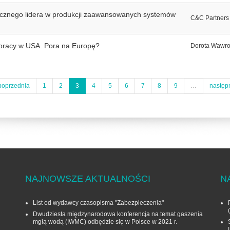
cznego lidera w produkcji zaawansowanych systemów
C&C Partners
 pracy w USA. Pora na Europę?
Dorota Wawro
poprzednia
1
2
3
4
5
6
7
8
9
…
następ
NAJNOWSZE AKTUALNOŚCI
N
List od wydawcy czasopisma "Zabezpieczenia"
Dwudziesta międzynarodowa konferencja na temat gaszenia
mgłą wodą (IWMC) odbędzie się w Polsce w 2021 r.