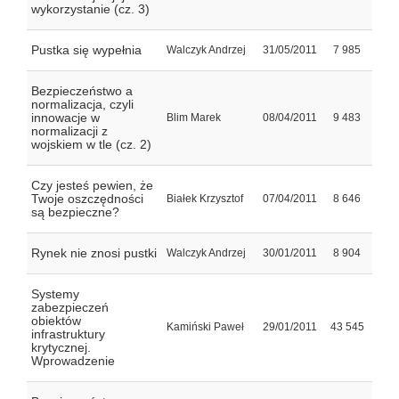
wykorzystanie (cz. 3)
Pustka się wypełnia
Walczyk Andrzej
31/05/2011
7 985
Bezpieczeństwo a
normalizacja, czyli
innowacje w
Blim Marek
08/04/2011
9 483
normalizacji z
wojskiem w tle (cz. 2)
Czy jesteś pewien, że
Twoje oszczędności
Białek Krzysztof
07/04/2011
8 646
są bezpieczne?
Rynek nie znosi pustki
Walczyk Andrzej
30/01/2011
8 904
Systemy
zabezpieczeń
obiektów
Kamiński Paweł
29/01/2011
43 545
infrastruktury
krytycznej.
Wprowadzenie