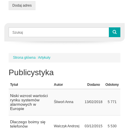
Dodaj adres
Formularz
wyszukiwania
Szukaj
Strona główna
/
Artykuły
Jesteś
tutaj
Publicystyka
Tytuł
Autor
Dodano
Odsłony
Niski wzrost wartości
rynku systemów
Śliwoń Anna
13/02/2018
5 771
alarmowych w
Europie
Dlaczego boimy się
telefonów
Walczyk Andrzej
03/12/2015
5 530