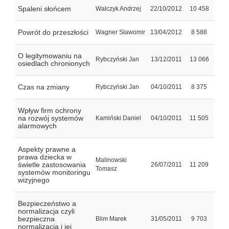
Spaleni słońcem
Walczyk Andrzej
22/10/2012
10 458
Powrót do przeszłości
Wagner Sławomir
13/04/2012
8 588
O legitymowaniu na
Rybczyński Jan
13/12/2011
13 066
osiedlach chronionych
Czas na zmiany
Rybczyński Jan
04/10/2011
8 375
Wpływ firm ochrony
na rozwój systemów
Kamiński Daniel
04/10/2011
11 505
alarmowych
Aspekty prawne a
prawa dziecka w
Malinowski
świetle zastosowania
26/07/2011
11 209
Tomasz
systemów monitoringu
wizyjnego
Bezpieczeństwo a
normalizacja czyli
bezpieczna
Blim Marek
31/05/2011
9 703
normalizacja i jej