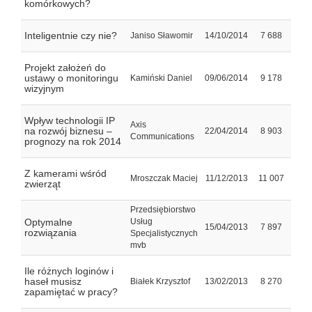
komórkowych?
Inteligentnie czy nie?
Janiso Sławomir
14/10/2014
7 688
Projekt założeń do
ustawy o monitoringu
Kamiński Daniel
09/06/2014
9 178
wizyjnym
Wpływ technologii IP
Axis
na rozwój biznesu –
22/04/2014
8 903
Communications
prognozy na rok 2014
Z kamerami wśród
Mroszczak Maciej
11/12/2013
11 007
zwierząt
Przedsiębiorstwo
Optymalne
Usług
15/04/2013
7 897
rozwiązania
Specjalistycznych
mvb
Ile różnych loginów i
haseł musisz
Białek Krzysztof
13/02/2013
8 270
zapamiętać w pracy?