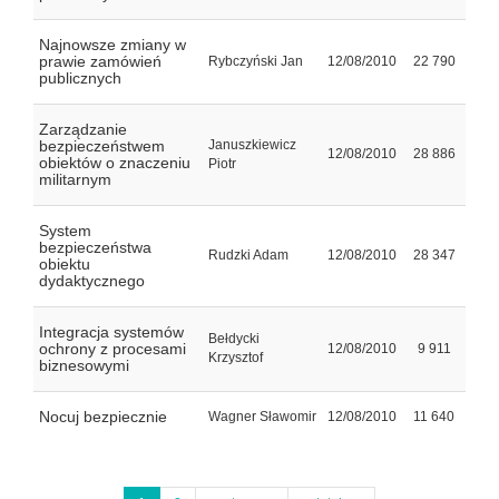
Najnowsze zmiany w
prawie zamówień
Rybczyński Jan
12/08/2010
22 790
publicznych
Zarządzanie
bezpieczeństwem
Januszkiewicz
12/08/2010
28 886
obiektów o znaczeniu
Piotr
militarnym
System
bezpieczeństwa
Rudzki Adam
12/08/2010
28 347
obiektu
dydaktycznego
Integracja systemów
Bełdycki
ochrony z procesami
12/08/2010
9 911
Krzysztof
biznesowymi
Nocuj bezpiecznie
Wagner Sławomir
12/08/2010
11 640