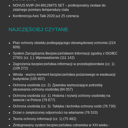
NOVUS NVIP-2H-8912M/TS SET – profesjonalny zestaw do
zdalnego pomiaru temperatury ciała
Konferencja Axis Talk 2020 już 25 czerwca
NAJCZĘŚCIEJ CZYTANE
Plan ochrony obiektu podlegającego obowiązkowej ochronie
(224
609)
System Zarządzania Bezpieczeństwem Informacji zgodny z ISO/IEC
27001 (cz. 1.). Wprowadzenie
(111 142)
Zagrożenia bezpieczeństwa informacji w przedsiębiorstwie (cz. 1)
(109 272)
Winda - ważny element bezpieczeństwa pożarowego w ewakuacji
budynków
(105 607)
Ochrona osobista (cz. 2). Zjawiska wymuszające potrzebę
stosowania ochrony osobistej
(84 057)
Ochrona osobista (cz. 1). Historia i rozwój ochrony osobistej na
świecie i w Polsce
(79 677)
Ochrona osobista (cz. 3). Taktyka i technika ochrony osób
(76 730)
Drzwi o zwiększonej odporności na włamanie
(76 533)
Teoria ochrony informacji (cz. 1)
(75 482)
Zintegrowany system bezpieczeństwa człowieka w XXI wieku -