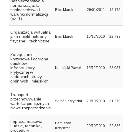
Bezpieczeństwo a
normalizacja. E-
społeczeństwo i
Blim Marek
29/01/2011
12 175
warunki normalizacji
(cz. 1)
Organizacja wirtualna
jako obiekt ochrony
Blim Marek
15/12/2010
22 738
fizycznej i technicznej
Zarządzanie
kryzysowe i ochrona
obiektów
infrastruktury
Kamiński Paweł
15/12/2010
28 057
krytycznej w
zadaniach straży
gminnych i miejskich
Transport i
przechowywanie
Serafin Krzysztof
20/10/2010
31 279
wartości pieniężnych.
Nowe rozporządzenie
Impreza masowa.
Bartuszek
Ludzie, technika,
20/10/2010
22 836
Krzysztof
procedury