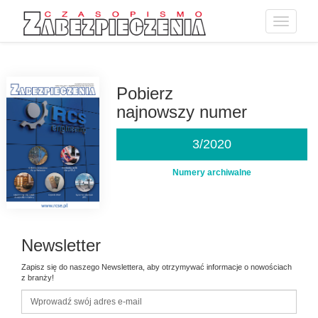
Toggle
navigatio
Przejdź
do
treści
Pobierz
najnowszy numer
3/2020
Numery archiwalne
Newsletter
Zapisz się do naszego Newslettera, aby otrzymywać informacje o nowościach
z branży!