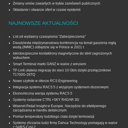
Zmiany umów zawartych w trybie zamówień publicznych
Składanie i otwarcie ofert w czasie epidemii
NAJNOWSZE AKTUALNOŚCI
List od wydawcy czasopisma "Zabezpieczenia"
Dwudziesta międzynarodowa konferencja na temat gaszenia mgłą
wodą (IWMC) odbędzie się w Polsce w 2021 r.
Iskrobezpieczne kontaktrony magnetyczne do stref zagrożonych
wybuchem
Smart Terminal marki GANZ w walce z wirusem
TP-Link ułatwia migrację do sieci 10 Gb/s dzięki przełącznikowi
T1700G‑28TQ
Nowe czytniki w ofercie RCS Engineering
Integracja systemu RACS 5 z wizyjnym systemem dozorowym
Ekonomiczna wersja systemu RACS 5
Systemy radarowe CTRL+SKY RADAR 3D
Wisenet Retail Insight w Europie. Narzędzie do efektywnego
zarządzania w handlu detalicznym
Pomiar temperatury ludzkiego ciała dzięki termowizji
Systemy zliczania ludzi firmy Dahua Technology pomagają w walce
z SARS-CoV-2