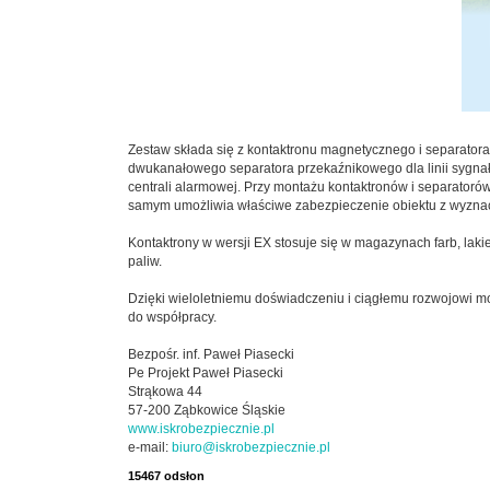
Zestaw składa się z kontaktronu magnetycznego i separato
dwukanałowego separatora przekaźnikowego dla linii sygnał
centrali alarmowej. Przy montażu kontaktronów i separator
samym umożliwia właściwe zabezpieczenie obiektu z wyzna
Kontaktrony w wersji EX stosuje się w magazynach farb, la
paliw.
Dzięki wieloletniemu doświadczeniu i ciągłemu rozwojowi
do współpracy.
Bezpośr. inf. Paweł Piasecki
Pe Projekt Paweł Piasecki
Strąkowa 44
57-200 Ząbkowice Śląskie
www.iskrobezpiecznie.pl
e-mail:
biuro@iskrobezpiecznie.pl
15467 odsłon