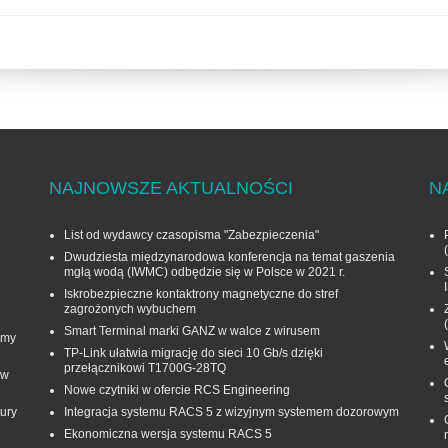
NAJNOWSZE AKTUALNOŚCI
N
List od wydawcy czasopisma "Zabezpieczenia"
Dwudziesta międzynarodowa konferencja na temat gaszenia
mgłą wodą (IWMC) odbędzie się w Polsce w 2021 r.
Iskrobezpieczne kontaktrony magnetyczne do stref
zagrożonych wybuchem
Smart Terminal marki GANZ w walce z wirusem
rmy
TP-Link ułatwia migrację do sieci 10 Gb/s dzięki
przełącznikowi T1700G‑28TQ
 w
Nowe czytniki w ofercie RCS Engineering
ury
Integracja systemu RACS 5 z wizyjnym systemem dozorowym
Ekonomiczna wersja systemu RACS 5