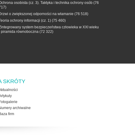
Ochrona osobista (cz. 3). Taktyka i technika ochrony osób
(76
717)
Drzwi o zwiększonej odporności na włamanie
(76 518)
Teoria ochrony informacji (cz. 1)
(75 460)
Zintegrowany system bezpieczeństwa człowieka w XXI wieku
- piramida równoboczna
(72 322)
A SKRÓTY
Aktualności
Artykuły
Fotogalerie
Numery archiwalne
Baza firm