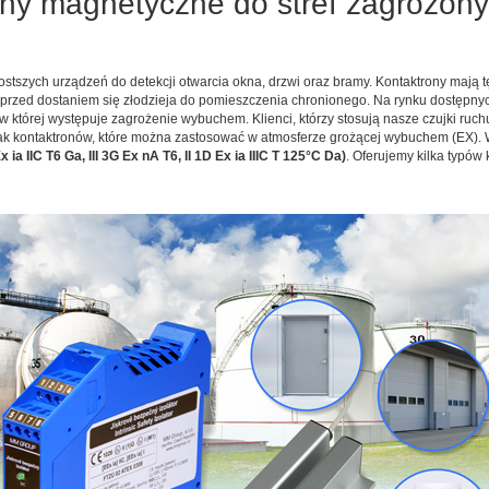
rony magnetyczne do stref zagrożo
prostszych urządzeń do detekcji otwarcia okna, drzwi oraz bramy. Kontaktrony ma
e przed dostaniem się złodzieja do pomieszczenia chronionego. Na rynku dostępnyc
w której występuje zagrożenie wybuchem. Klienci, którzy stosują nasze czujki ruc
rak kontaktronów, które można zastosować w atmosferze grożącej wybuchem (EX). 
 ia IIC T6 Ga, III 3G Ex nA T6, II 1D Ex ia IIIC T 125°C Da)
. Oferujemy kilka typó