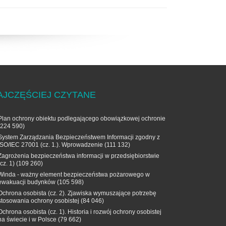
AJCZĘŚCIEJ CZYTANE
Plan ochrony obiektu podlegającego obowiązkowej ochronie
(224 590)
System Zarządzania Bezpieczeństwem Informacji zgodny z
ISO/IEC 27001 (cz. 1.). Wprowadzenie
(111 132)
Zagrożenia bezpieczeństwa informacji w przedsiębiorstwie
(cz. 1)
(109 260)
Winda - ważny element bezpieczeństwa pożarowego w
ewakuacji budynków
(105 598)
Ochrona osobista (cz. 2). Zjawiska wymuszające potrzebę
stosowania ochrony osobistej
(84 046)
Ochrona osobista (cz. 1). Historia i rozwój ochrony osobistej
na świecie i w Polsce
(79 662)