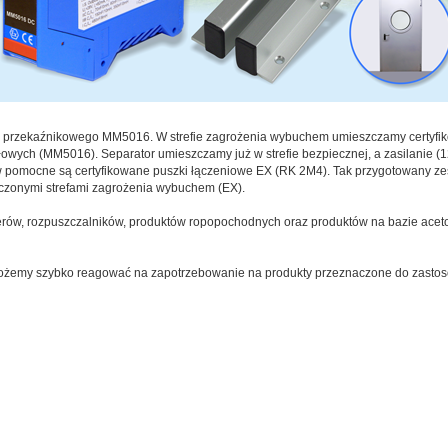
ra przekaźnikowego MM5016. W strefie zagrożenia wybuchem umieszczamy certyfik
owych (MM5016). Separator umieszczamy już w strefie bezpiecznej, a zasilanie 
ów pomocne są certyfikowane puszki łączeniowe EX (RK 2M4). Tak przygotowany z
czonymi strefami zagrożenia wybuchem (EX).
kierów, rozpuszczalników, produktów ropopochodnych oraz produktów na bazie ace
 możemy szybko reagować na zapotrzebowanie na produkty przeznaczone do zast