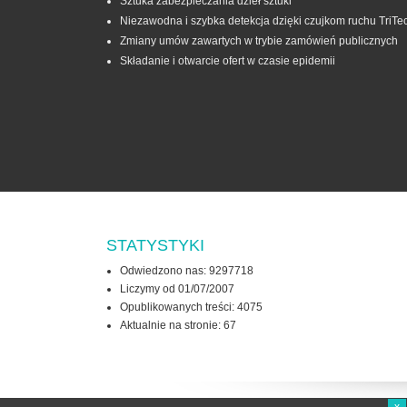
Sztuka zabezpieczania dzieł sztuki
Niezawodna i szybka detekcja dzięki czujkom ruchu TriTe
Zmiany umów zawartych w trybie zamówień publicznych
Składanie i otwarcie ofert w czasie epidemii
STATYSTYKI
Odwiedzono nas: 9297718
Liczymy od 01/07/2007
Opublikowanych treści: 4075
Aktualnie na stronie:
67