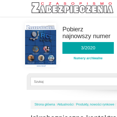
Przejdź
do
Pobierz
treści
najnowszy numer
3/2020
Numery archiwalne
Formularz
wyszukiwania
Szukaj
Strona główna
/
Aktualności
/
Produkty, nowości rynkowe
/
Jesteś
tutaj