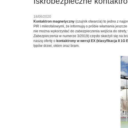
Iskrobezpieczne kontakt
18/06/2020
Kontaktron magnetyczny
(czujnik otwarcia) to jedno z naj
PIR i mikrofalowymi, że informują o próbie włamania jeszcz
nie można wykorzystać do zabezpieczenia wejścia do strefy, 
Zabezpieczenia
w numerze 3/2019) często skarżyli się na b
naszą ofertę o
kontaktrony w wersji EX (klasyfikacja II 1G Ex
typów drzwi, okien oraz bram.