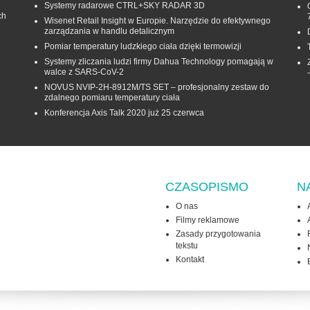
Systemy radarowe CTRL+SKY RADAR 3D
ch
Wisenet Retail Insight w Europie. Narzędzie do efektywnego
zarządzania w handlu detalicznym
Pomiar temperatury ludzkiego ciała dzięki termowizji
Systemy zliczania ludzi firmy Dahua Technology pomagają w
walce z SARS-CoV-2
NOVUS NVIP-2H-8912M/TS SET – profesjonalny zestaw do
zdalnego pomiaru temperatury ciała
Konferencja Axis Talk 2020 już 25 czerwca
CZASOPISMO
N
O nas
Filmy reklamowe
Zasady przygotowania
tekstu
Kontakt