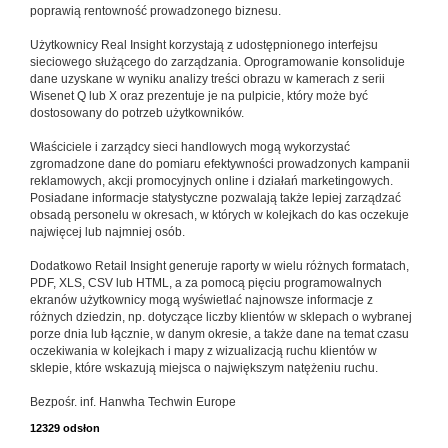
poprawią rentowność prowadzonego biznesu.
Użytkownicy Real Insight korzystają z udostępnionego interfejsu
sieciowego służącego do zarządzania. Oprogramowanie konsoliduje
dane uzyskane w wyniku analizy treści obrazu w kamerach z serii
Wisenet Q lub X oraz prezentuje je na pulpicie, który może być
dostosowany do potrzeb użytkowników.
Właściciele i zarządcy sieci handlowych mogą wykorzystać
zgromadzone dane do pomiaru efektywności prowadzonych kampanii
reklamowych, akcji promocyjnych online i działań marketingowych.
Posiadane informacje statystyczne pozwalają także lepiej zarządzać
obsadą personelu w okresach, w których w kolejkach do kas oczekuje
najwięcej lub najmniej osób.
Dodatkowo Retail Insight generuje raporty w wielu różnych formatach,
PDF, XLS, CSV lub HTML, a za pomocą pięciu programowalnych
ekranów użytkownicy mogą wyświetlać najnowsze informacje z
różnych dziedzin, np. dotyczące liczby klientów w sklepach o wybranej
porze dnia lub łącznie, w danym okresie, a także dane na temat czasu
oczekiwania w kolejkach i mapy z wizualizacją ruchu klientów w
sklepie, które wskazują miejsca o największym natężeniu ruchu.
Bezpośr. inf. Hanwha Techwin Europe
12329 odsłon