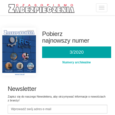
Toggle
navigatio
Przejdź
do
treści
Pobierz
najnowszy numer
3/2020
Numery archiwalne
Newsletter
Zapisz się do naszego Newslettera, aby otrzymywać informacje o nowościach
z branży!