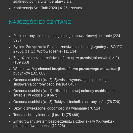
zdalnego pomiaru temperatury ciała
Konferencja Axis Talk 2020 już 25 czerwca
NAJCZĘŚCIEJ CZYTANE
Plan ochrony obiektu podlegającego obowiązkowej ochronie
(224
598)
System Zarządzania Bezpieczeństwem Informacji zgodny z ISO/IEC
27001 (cz. 1.). Wprowadzenie
(111 134)
Zagrożenia bezpieczeństwa informacji w przedsiębiorstwie (cz. 1)
(109 263)
Winda - ważny element bezpieczeństwa pożarowego w ewakuacji
budynków
(105 603)
Ochrona osobista (cz. 2). Zjawiska wymuszające potrzebę
stosowania ochrony osobistej
(84 048)
Ochrona osobista (cz. 1). Historia i rozwój ochrony osobistej na
świecie i w Polsce
(79 667)
Ochrona osobista (cz. 3). Taktyka i technika ochrony osób
(76 720)
Drzwi o zwiększonej odporności na włamanie
(76 524)
Teoria ochrony informacji (cz. 1)
(75 468)
Zintegrowany system bezpieczeństwa człowieka w XXI wieku -
piramida równoboczna
(72 326)