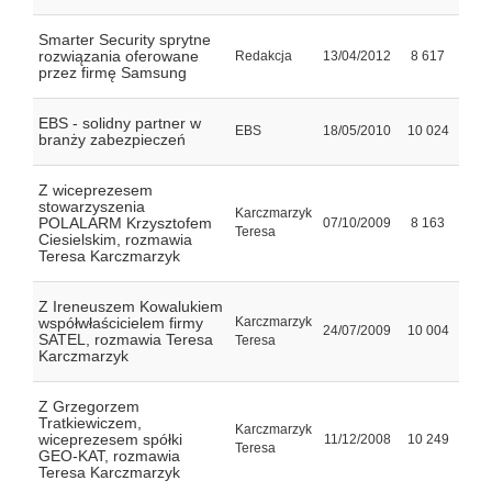
Smarter Security sprytne
rozwiązania oferowane
Redakcja
13/04/2012
8 617
przez firmę Samsung
EBS - solidny partner w
EBS
18/05/2010
10 024
branży zabezpieczeń
Z wiceprezesem
stowarzyszenia
Karczmarzyk
POLALARM Krzysztofem
07/10/2009
8 163
Teresa
Ciesielskim, rozmawia
Teresa Karczmarzyk
Z Ireneuszem Kowalukiem
współwłaścicielem firmy
Karczmarzyk
24/07/2009
10 004
SATEL, rozmawia Teresa
Teresa
Karczmarzyk
Z Grzegorzem
Tratkiewiczem,
Karczmarzyk
wiceprezesem spółki
11/12/2008
10 249
Teresa
GEO-KAT, rozmawia
Teresa Karczmarzyk