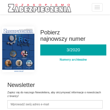
Toggle
navigatio
Przejdź
do
treści
Pobierz
najnowszy numer
3/2020
Numery archiwalne
Newsletter
Zapisz się do naszego Newslettera, aby otrzymywać informacje o nowościach
z branży!