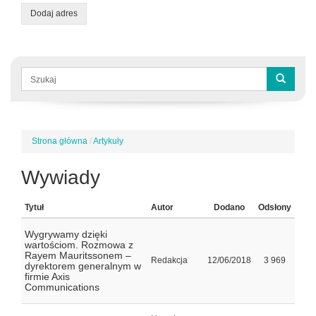
Dodaj adres
Formularz
wyszukiwania
Szukaj
Strona główna
/
Artykuły
Jesteś
tutaj
Wywiady
Tytuł
Autor
Dodano
Odsłony
Wygrywamy dzięki
wartościom. Rozmowa z
Rayem Mauritssonem –
Redakcja
12/06/2018
3 969
dyrektorem generalnym w
firmie Axis
Communications