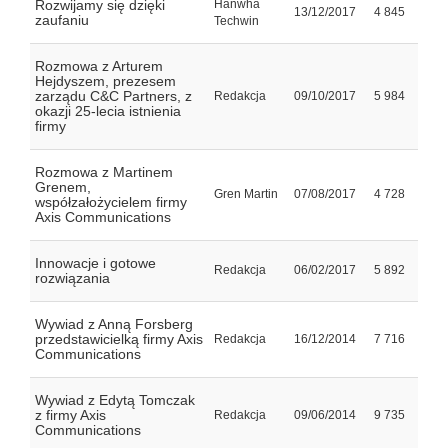
Rozwijamy się dzięki
Hanwha
13/12/2017
4 845
zaufaniu
Techwin
Rozmowa z Arturem
Hejdyszem, prezesem
zarządu C&C Partners, z
Redakcja
09/10/2017
5 984
okazji 25-lecia istnienia
firmy
Rozmowa z Martinem
Grenem,
Gren Martin
07/08/2017
4 728
współzałożycielem firmy
Axis Communications
Innowacje i gotowe
Redakcja
06/02/2017
5 892
rozwiązania
Wywiad z Anną Forsberg
przedstawicielką firmy Axis
Redakcja
16/12/2014
7 716
Communications
Wywiad z Edytą Tomczak
z firmy Axis
Redakcja
09/06/2014
9 735
Communications