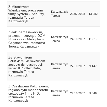
Z Mirosławem
Wandzelem, prezesem
Karczmarzyk
firmy System 7 Security,
21/07/2008
13 252
Teresa
rozmawia Teresa
Karczmarzyk
Z Jakubem Gaweckim,
prezesem zarządu DOM
Karczmarzyk
Polska oraz Metalplast-
24/10/2007
11 619
Teresa
Częstochowa, rozmawia
Teresa Karczmarzyk
Ze Sławomirem
Szlufikiem, kierownikiem
zespołu ds. dystrybucji
Karczmarzyk
22/10/2007
9 147
wideo IP Softex Data,
Teresa
rozmawia Teresa
Karczmarzyk
Z Czesławem Półtorakiem,
regionalnym menedżerem
Karczmarzyk
sprzedaży firmy HID,
22/10/2007
9 849
Teresa
rozmawia Teresa
Karczmarzyk