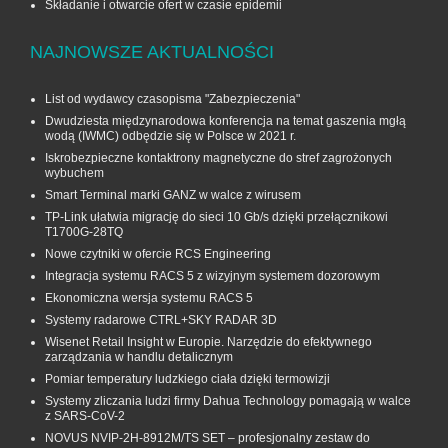
Składanie i otwarcie ofert w czasie epidemii
NAJNOWSZE AKTUALNOŚCI
List od wydawcy czasopisma "Zabezpieczenia"
Dwudziesta międzynarodowa konferencja na temat gaszenia mgłą
wodą (IWMC) odbędzie się w Polsce w 2021 r.
Iskrobezpieczne kontaktrony magnetyczne do stref zagrożonych
wybuchem
Smart Terminal marki GANZ w walce z wirusem
TP-Link ułatwia migrację do sieci 10 Gb/s dzięki przełącznikowi
T1700G‑28TQ
Nowe czytniki w ofercie RCS Engineering
Integracja systemu RACS 5 z wizyjnym systemem dozorowym
Ekonomiczna wersja systemu RACS 5
Systemy radarowe CTRL+SKY RADAR 3D
Wisenet Retail Insight w Europie. Narzędzie do efektywnego
zarządzania w handlu detalicznym
Pomiar temperatury ludzkiego ciała dzięki termowizji
Systemy zliczania ludzi firmy Dahua Technology pomagają w walce
z SARS-CoV-2
NOVUS NVIP-2H-8912M/TS SET – profesjonalny zestaw do