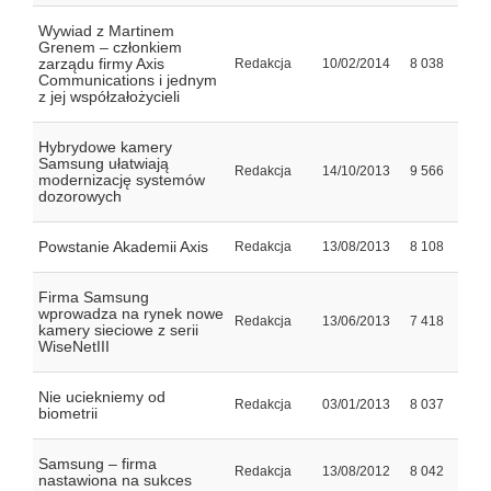
Wywiad z Martinem
Grenem – członkiem
zarządu firmy Axis
Redakcja
10/02/2014
8 038
Communications i jednym
z jej współzałożycieli
Hybrydowe kamery
Samsung ułatwiają
Redakcja
14/10/2013
9 566
modernizację systemów
dozorowych
Powstanie Akademii Axis
Redakcja
13/08/2013
8 108
Firma Samsung
wprowadza na rynek nowe
Redakcja
13/06/2013
7 418
kamery sieciowe z serii
WiseNetIII
Nie uciekniemy od
Redakcja
03/01/2013
8 037
biometrii
Samsung – firma
Redakcja
13/08/2012
8 042
nastawiona na sukces