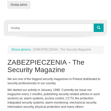
Dodaj adres
Formularz
wyszukiwania
Szukaj
Strona główna
/
ZABEZPIECZENIA - The Security Magazine
Jesteś
tutaj
ZABEZPIECZENIA - The
Security Magazine
We are one of the biggest security magazines in Poland distributed to
security professionals in our country.
We started our activity in January, 1998. Currently we issue our
magazine every 2 months, publishing security related articles in such
sections as: alarm systems, access control, CCTV, fire protection,
integrated security systems, alarm monitoring, mechanical security,
information security, physical protection and many others.