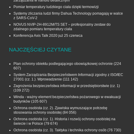
zarządzania w handlu detalicznym
Pomiar temperatury ludzkiego ciała dzięki termowizji
Systemy zliczania ludzi firmy Dahua Technology pomagają w walce
z SARS-CoV-2
NOVUS NVIP-2H-8912M/TS SET – profesjonalny zestaw do
zdalnego pomiaru temperatury ciała
Konferencja Axis Talk 2020 już 25 czerwca
NAJCZĘŚCIEJ CZYTANE
Plan ochrony obiektu podlegającego obowiązkowej ochronie
(224
607)
System Zarządzania Bezpieczeństwem Informacji zgodny z ISO/IEC
27001 (cz. 1.). Wprowadzenie
(111 142)
Zagrożenia bezpieczeństwa informacji w przedsiębiorstwie (cz. 1)
(109 272)
Winda - ważny element bezpieczeństwa pożarowego w ewakuacji
budynków
(105 607)
Ochrona osobista (cz. 2). Zjawiska wymuszające potrzebę
stosowania ochrony osobistej
(84 056)
Ochrona osobista (cz. 1). Historia i rozwój ochrony osobistej na
świecie i w Polsce
(79 674)
Ochrona osobista (cz. 3). Taktyka i technika ochrony osób
(76 730)