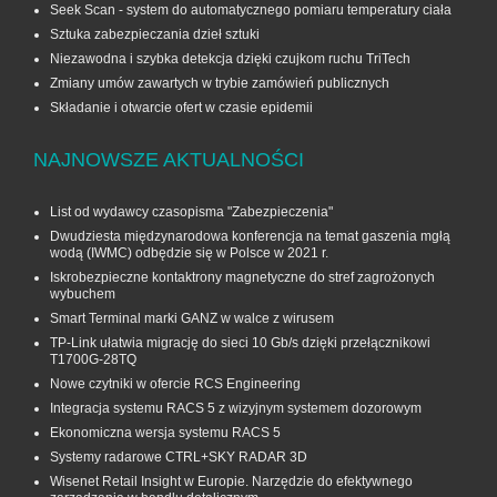
Seek Scan - system do automatycznego pomiaru temperatury ciała
Sztuka zabezpieczania dzieł sztuki
Niezawodna i szybka detekcja dzięki czujkom ruchu TriTech
Zmiany umów zawartych w trybie zamówień publicznych
Składanie i otwarcie ofert w czasie epidemii
NAJNOWSZE AKTUALNOŚCI
List od wydawcy czasopisma "Zabezpieczenia"
Dwudziesta międzynarodowa konferencja na temat gaszenia mgłą
wodą (IWMC) odbędzie się w Polsce w 2021 r.
Iskrobezpieczne kontaktrony magnetyczne do stref zagrożonych
wybuchem
Smart Terminal marki GANZ w walce z wirusem
TP-Link ułatwia migrację do sieci 10 Gb/s dzięki przełącznikowi
T1700G‑28TQ
Nowe czytniki w ofercie RCS Engineering
Integracja systemu RACS 5 z wizyjnym systemem dozorowym
Ekonomiczna wersja systemu RACS 5
Systemy radarowe CTRL+SKY RADAR 3D
Wisenet Retail Insight w Europie. Narzędzie do efektywnego