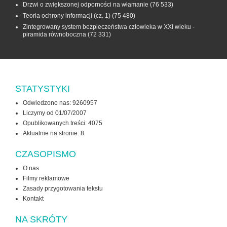
Drzwi o zwiększonej odporności na włamanie
(76 533)
Teoria ochrony informacji (cz. 1)
(75 480)
Zintegrowany system bezpieczeństwa człowieka w XXI wieku -
piramida równoboczna
(72 331)
STATYSTYKI
Odwiedzono nas: 9260957
Liczymy od 01/07/2007
Opublikowanych treści: 4075
Aktualnie na stronie:
8
CZASOPISMO
O nas
Filmy reklamowe
Zasady przygotowania tekstu
Kontakt
NA SKRÓTY