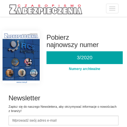
Toggle
navigatio
Przejdź
do
treści
Pobierz
najnowszy numer
3/2020
Numery archiwalne
Newsletter
Zapisz się do naszego Newslettera, aby otrzymywać informacje o nowościach
z branży!