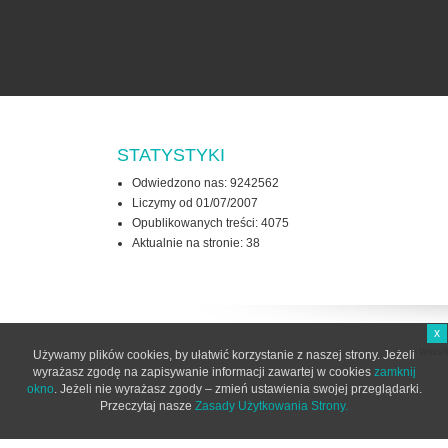
STATYSTYKI
Odwiedzono nas: 9242562
Liczymy od 01/07/2007
Opublikowanych treści: 4075
Aktualnie na stronie:
38
x
Wszel
Używamy plików cookies, by ułatwić korzystanie z naszej strony. Jeżeli
wyrażasz zgodę na zapisywanie informacji zawartej w cookies
zamknij
okno
. Jeżeli nie wyrażasz zgody – zmień ustawienia swojej przeglądarki.
Przeczytaj nasze
Zasady Użytkowania Strony.