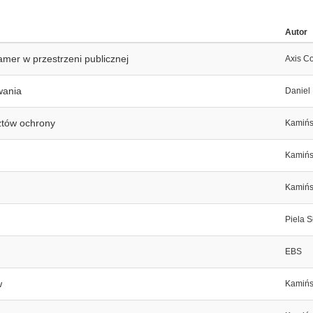
Autor
mer w przestrzeni publicznej
Axis C
wania
Daniel
ztów ochrony
Kamińs
Kamińs
Kamińs
Piela 
EBS
w
Kamińs