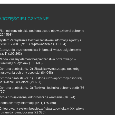
AJCZĘŚCIEJ CZYTANE
Plan ochrony obiektu podlegającego obowiązkowej ochronie
(224 598)
System Zarządzania Bezpieczeństwem Informacji zgodny z
ISO/IEC 27001 (cz. 1.). Wprowadzenie
(111 134)
Zagrożenia bezpieczeństwa informacji w przedsiębiorstwie
(cz. 1)
(109 263)
Winda - ważny element bezpieczeństwa pożarowego w
ewakuacji budynków
(105 603)
Ochrona osobista (cz. 2). Zjawiska wymuszające potrzebę
stosowania ochrony osobistej
(84 048)
Ochrona osobista (cz. 1). Historia i rozwój ochrony osobistej
na świecie i w Polsce
(79 667)
Ochrona osobista (cz. 3). Taktyka i technika ochrony osób
(76
720)
Drzwi o zwiększonej odporności na włamanie
(76 524)
Teoria ochrony informacji (cz. 1)
(75 468)
Zintegrowany system bezpieczeństwa człowieka w XXI wieku
- piramida równoboczna
(72 326)