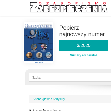
Przejdź
do
Pobierz
treści
najnowszy numer
3/2020
Numery archiwalne
Formularz
wyszukiwania
Szukaj
Strona główna
/
Artykuły
Jesteś
tutaj