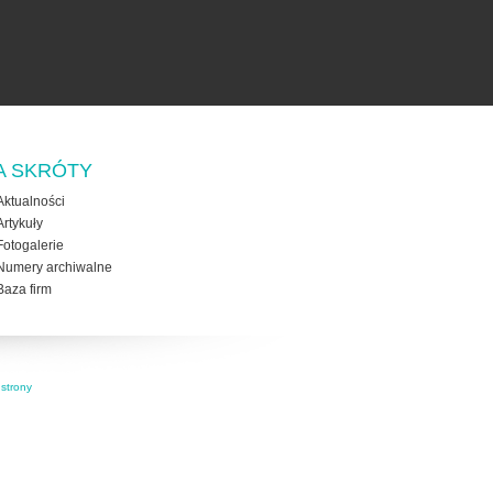
A SKRÓTY
Aktualności
Artykuły
Fotogalerie
Numery archiwalne
Baza firm
strony