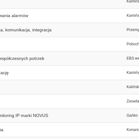
Kamińs
wania alarmów
Kamińs
a, komunikacja, integracja
Przemy
Poboch
 współczesnych potrzeb
EBS we
kację
Kamińs
Kalińs
Zasada
nitoring IP marki NOVUS
Gańko 
ia
Konars