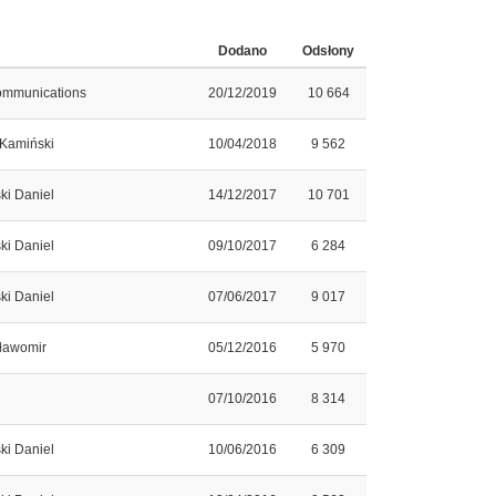
Dodano
Odsłony
ommunications
20/12/2019
10 664
 Kamiński
10/04/2018
9 562
ki Daniel
14/12/2017
10 701
ki Daniel
09/10/2017
6 284
ki Daniel
07/06/2017
9 017
Sławomir
05/12/2016
5 970
07/10/2016
8 314
ki Daniel
10/06/2016
6 309