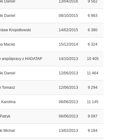
ki Daniel
13/04/2016
9 562
ki Daniel
08/10/2015
6 983
sław Kropidłowski
14/02/2015
6 380
a Maciej
15/12/2014
6 324
 współpracy z HADATAP
14/10/2013
10 405
ki Daniel
12/06/2013
11 464
ki Tomasz
12/06/2013
9 294
 Karolina
06/06/2013
11 145
Patryk
06/06/2013
9 097
ki Michał
13/02/2013
9 184