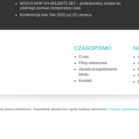
NOVUS NVIP-2H-8912M/TS SET – profesjonalny zestaw do
zdalnego pomiaru temperatury ciała
Konferencja Axis Talk 2020 już 25 czerwca
CZASOPISMO
N
O nas
Filmy reklamowe
Zasady przygotowania
tekstu
Kontakt
kie prawa zastrzeżone. Kopiowanie tekstów bez zgody redakcji zabronione /
Zasady użytkowania 