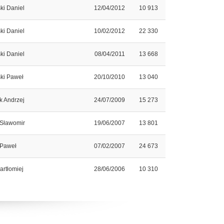
ki Daniel
12/04/2012
10 913
ki Daniel
10/02/2012
22 330
ki Daniel
08/04/2011
13 668
ki Paweł
20/10/2010
13 040
k Andrzej
24/07/2009
15 273
 Sławomir
19/06/2007
13 801
 Paweł
07/02/2007
24 673
artłomiej
28/06/2006
10 310