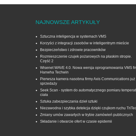
NAJNOWSZE ARTYKUŁY
Sztuczna inteligencja w systemach VMS
Korzyści z integracji zasobów w inteligentnym mieście
Bezpieczeństwo i zdrowie pracowników
Rozmieszczenie czujek pożarowych na płaskim stropie.
Część 2
Wisenet WAVE 4.0. Nowa wersja oprogramowania VMS fi
Hanwha Techwin
Pierwsza kamera nasobna firmy Axis Communications już
sprzedaży
Seek Scan - system do automatycznego pomiaru temperat
ciała
Sztuka zabezpieczania dzieł sztuki
Niezawodna i szybka detekcja dzięki czujkom ruchu TriTe
Zmiany umów zawartych w trybie zamówień publicznych
Składanie i otwarcie ofert w czasie epidemii