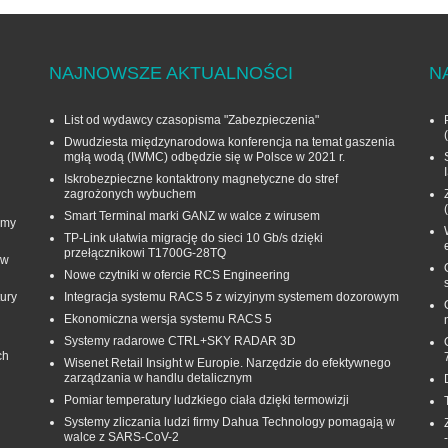
NAJNOWSZE AKTUALNOŚCI
N
List od wydawcy czasopisma "Zabezpieczenia"
Dwudziesta międzynarodowa konferencja na temat gaszenia
mgłą wodą (IWMC) odbędzie się w Polsce w 2021 r.
Iskrobezpieczne kontaktrony magnetyczne do stref
zagrożonych wybuchem
Smart Terminal marki GANZ w walce z wirusem
rmy
TP-Link ułatwia migrację do sieci 10 Gb/s dzięki
przełącznikowi T1700G‑28TQ
 w
Nowe czytniki w ofercie RCS Engineering
ury
Integracja systemu RACS 5 z wizyjnym systemem dozorowym
Ekonomiczna wersja systemu RACS 5
Systemy radarowe CTRL+SKY RADAR 3D
ch
Wisenet Retail Insight w Europie. Narzędzie do efektywnego
zarządzania w handlu detalicznym
Pomiar temperatury ludzkiego ciała dzięki termowizji
Systemy zliczania ludzi firmy Dahua Technology pomagają w
walce z SARS-CoV-2