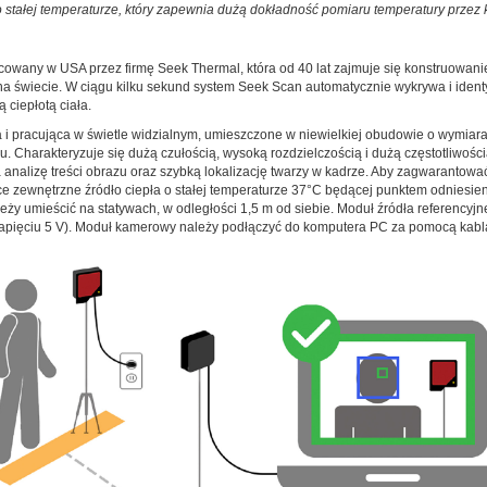
o stałej temperaturze, który zapewnia dużą dokładność pomiaru temperatury przez
owany w USA przez firmę Seek Thermal, która od 40 lat zajmuje się konstruowan
a świecie. W ciągu kilku sekund system Seek Scan automatycznie wykrywa i identyf
ciepłotą ciała.
i pracująca w świetle widzialnym, umieszczone w niewielkiej obudowie o wymiarac
. Charakteryzuje się dużą czułością, wysoką rozdzielczością i dużą częstotliwo
 analizę treści obrazu oraz szybką lokalizację twarzy w kadrze. Aby zagwarantowa
zewnętrzne źródło ciepła o stałej temperaturze 37°C będącej punktem odniesieni
 umieścić na statywach, w odległości 1,5 m od siebie. Moduł źródła referencyjn
napięciu 5 V). Moduł kamerowy należy podłączyć do komputera PC za pomocą kab