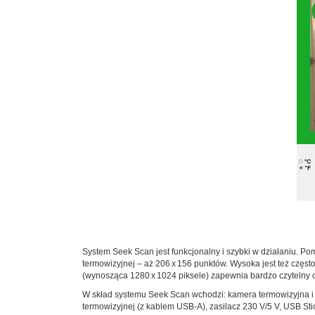
System Seek Scan jest funkcjonalny i szybki w działaniu. P
termowizyjnej – aż 206 x 156 punktów. Wysoka jest też częst
(wynosząca 1280 x 1024 piksele) zapewnia bardzo czytelny 
W skład systemu Seek Scan wchodzi: kamera termowizyjna i k
termowizyjnej (z kablem USB-A), zasilacz 230 V/5 V, USB Sti