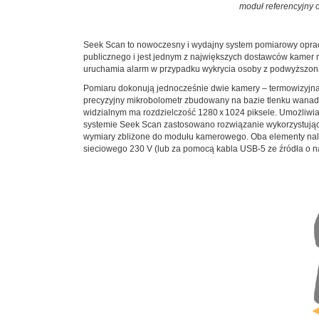
moduł referencyjny 
Seek Scan to nowoczesny i wydajny system pomiarowy oprac
publicznego i jest jednym z największych dostawców kamer n
uruchamia alarm w przypadku wykrycia osoby z podwyższoną 
Pomiaru dokonują jednocześnie dwie kamery – termowizyjna 
precyzyjny mikrobolometr zbudowany na bazie tlenku wanadu
widzialnym ma rozdzielczość 1280 x 1024 piksele. Umożliwia
systemie Seek Scan zastosowano rozwiązanie wykorzystujące 
wymiary zbliżone do modułu kamerowego. Oba elementy należy
sieciowego 230 V (lub za pomocą kabla USB-5 ze źródła o 