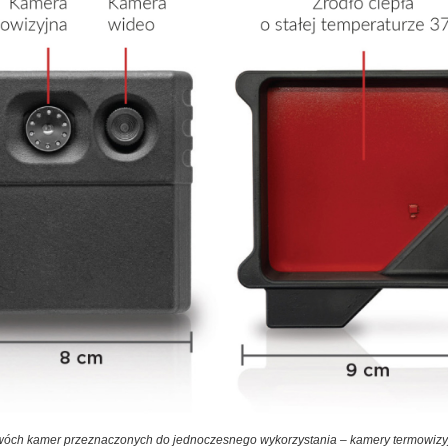
wóch kamer przeznaczonych do jednoczesnego wykorzystania – kamery termowizyjn