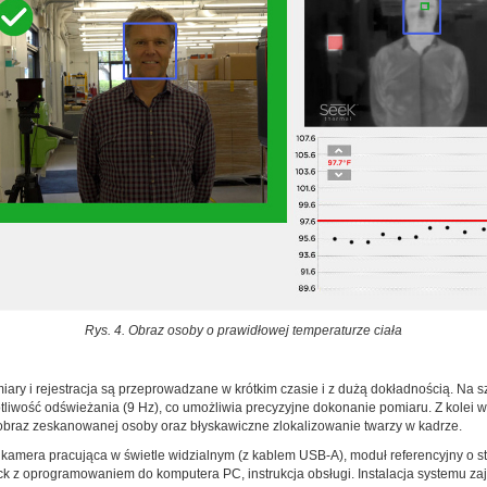
Rys. 4. Obraz osoby o prawidłowej temperaturze ciała
omiary i rejestracja są przeprowadzane w krótkim czasie i z dużą dokładnością. N
otliwość odświeżania (9 Hz), co umożliwia precyzyjne dokonanie pomiaru. Z kolei 
obraz zeskanowanej osoby oraz błyskawiczne zlokalizowanie twarzy w kadrze.
amera pracująca w świetle widzialnym (z kablem USB-A), moduł referencyjny o st
ck z oprogramowaniem do komputera PC, instrukcja obsługi. Instalacja systemu zaj