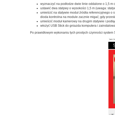
wyznaczyć na podłodze dwie linie oddalone o 1,5 m o
ustawić dwa statywy o wysokości 1,5 m (uwaga: staty
umieścić na statywie moduł źródła referencyjnego o s
dioda kontrolna na module zacznie migać; gdy przest
umieścić moduł kamerowy na drugim statywie i pod
włożyć USB Stick do gniazda komputera i zainstalow
Po prawidłowym wykonaniu tych prostych czynności system S