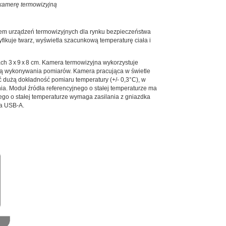
 kamerę termowizyjną
iem urządzeń termowizyjnych dla rynku bezpieczeństwa
ikuje twarz, wyświetla szacunkową temperaturę ciała i
h 3 x 9 x 8 cm. Kamera termowizyjna wykorzystuje
ścią wykonywania pomiarów. Kamera pracująca w świetle
ć dużą dokładność pomiaru temperatury (+/- 0,3°C), w
a. Moduł źródła referencyjnego o stałej temperaturze ma
ego o stałej temperaturze wymaga zasilania z gniazdka
la USB-A.