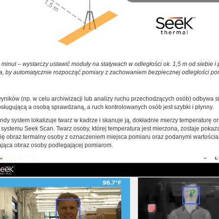
 minut – wystarczy ustawić moduły na statywach w odległości ok. 1,5 m od siebie i
, by automatycznie rozpocząć pomiary z zachowaniem bezpiecznej odległości po
yników (np. w celu archiwizacji lub analizy ruchu przechodzących osób) odbywa si
ugującą a osobą sprawdzaną, a ruch kontrolowanych osób jest szybki i płynny.
dy system lokalizuje twarz w kadrze i skanuje ją, dokładnie mierzy temperaturę o
stemu Seek Scan. Twarz osoby, której temperatura jest mierzona, zostaje pokazan
ię obraz termalny osoby z oznaczeniem miejsca pomiaru oraz podanymi wartościami
lająca obraz osoby podlegającej pomiarom.