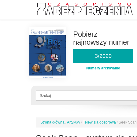
Przejdź
do
Pobierz
treści
najnowszy numer
3/2020
Numery archiwalne
Formularz
wyszukiwania
Szukaj
Strona główna
/
Artykuły
/
Telewizja dozorowa
/
Seek Scan 
Jesteś
tutaj