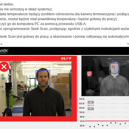
d siebie;
wy nie wchodzą w skład systemu);
tałej temperaturze będący punktem odniesienia dla kamery termowizyjnej i podłącz
anie, moduł będzie miał prawidłową temperaturę i będzie gotowy do pracy);
łączyć go do komputera PC za pomocą przewodu USB-A;
ać oprogramowanie Seek Scan, postępując zgodnie z czytelnymi instrukcjami wyświ
eek Scan jest gotowy do pracy, a skanowanie i pomiar odbywają się automatyczni