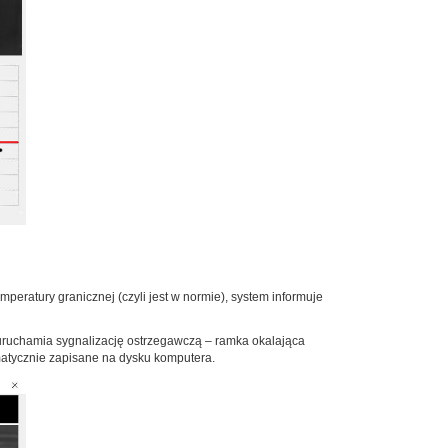
peratury granicznej (czyli jest w normie), system informuje
 uruchamia sygnalizację ostrzegawczą – ramka okalająca
matycznie zapisane na dysku komputera.