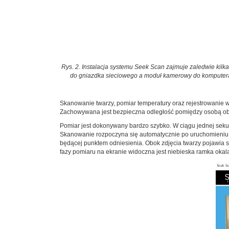
Rys. 2. Instalacja systemu Seek Scan zajmuje zaledwie kilka
do gniazdka sieciowego a moduł kamerowy do komputera
Skanowanie twarzy, pomiar temperatury oraz rejestrowanie w
Zachowywana jest bezpieczna odległość pomiędzy osobą obsł
Pomiar jest dokonywany bardzo szybko. W ciągu jednej sekun
Skanowanie rozpoczyna się automatycznie po uruchomieniu sy
będącej punktem odniesienia. Obok zdjęcia twarzy pojawia s
fazy pomiaru na ekranie widoczna jest niebieska ramka oka