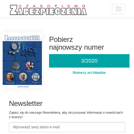
Toggle
navigatio
Przejdź
do
treści
Pobierz
najnowszy numer
3/2020
Numery archiwalne
Newsletter
Zapisz się do naszego Newslettera, aby otrzymywać informacje o nowościach
z branży!