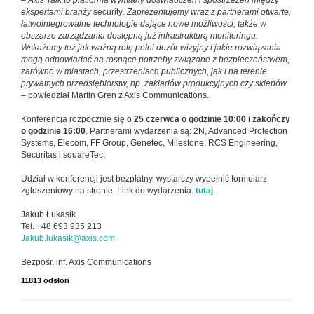
ekspertami branży
security
. Zaprezentujemy wraz z partnerami otwarte,
łatwointegrowalne technologie dające nowe możliwości, także w
obszarze zarządzania dostępną już infrastrukturą monitoringu.
Wskażemy też jak ważną rolę pełni dozór wizyjny i jakie rozwiązania
mogą odpowiadać na rosnące potrzeby związane z bezpieczeństwem,
zarówno w miastach, przestrzeniach publicznych, jak i na terenie
prywatnych przedsiębiorstw, np. zakładów produkcyjnych czy sklepów
– powiedział Martin Gren z Axis Communications.
Konferencja rozpocznie się o
25 czerwca o godzinie 10:00 i zakończy
o godzinie 16:00
. Partnerami wydarzenia są: 2N, Advanced Protection
Systems, Elecom, FF Group, Genetec, Milestone, RCS Engineering,
Securitas i squareTec.
Udział w konferencji jest bezpłatny, wystarczy wypełnić formularz
zgłoszeniowy na stronie. Link do wydarzenia:
tutaj
.
Jakub Łukasik
Tel. +48 693 935 213
Jakub.lukasik@axis.com
Bezpośr. inf. Axis Communications
11813 odsłon