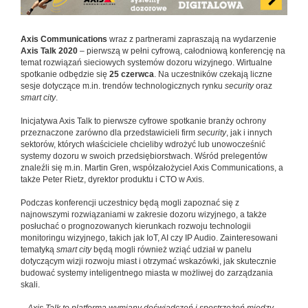
Axis Communications
wraz z partnerami zapraszają na wydarzenie
Axis Talk 2020
– pierwszą w pełni cyfrową, całodniową konferencję na
temat rozwiązań sieciowych systemów dozoru wizyjnego. Wirtualne
spotkanie odbędzie się
25 czerwca
. Na uczestników czekają liczne
sesje dotyczące m.in. trendów technologicznych rynku
security
oraz
smart city
.
Inicjatywa Axis Talk to pierwsze cyfrowe spotkanie branży ochrony
przeznaczone zarówno dla przedstawicieli firm
security
, jak i innych
sektorów, których właściciele chcieliby wdrożyć lub unowocześnić
systemy dozoru w swoich przedsiębiorstwach. Wśród prelegentów
znaleźli się m.in. Martin Gren, współzałożyciel Axis Communications, a
także Peter Rietz, dyrektor produktu i CTO w Axis.
Podczas konferencji uczestnicy będą mogli zapoznać się z
najnowszymi rozwiązaniami w zakresie dozoru wizyjnego, a także
posłuchać o prognozowanych kierunkach rozwoju technologii
monitoringu wizyjnego, takich jak IoT, AI czy IP Audio. Zainteresowani
tematyką
smart city
będą mogli również wziąć udział w panelu
dotyczącym wizji rozwoju miast i otrzymać wskazówki, jak skutecznie
budować systemy inteligentnego miasta w możliwej do zarządzania
skali.
–
Axis Talk to platforma wymiany doświadczeń i spostrzeżeń między