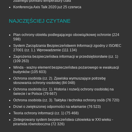
zdalnego pomiaru temperatury ciała
Konferencja Axis Talk 2020 już 25 czerwca
NAJCZĘŚCIEJ CZYTANE
Plan ochrony obiektu podlegającego obowiązkowej ochronie
(224
598)
System Zarządzania Bezpieczeństwem Informacji zgodny z ISO/IEC
27001 (cz. 1.). Wprowadzenie
(111 134)
Zagrożenia bezpieczeństwa informacji w przedsiębiorstwie (cz. 1)
(109 263)
Winda - ważny element bezpieczeństwa pożarowego w ewakuacji
budynków
(105 603)
Ochrona osobista (cz. 2). Zjawiska wymuszające potrzebę
stosowania ochrony osobistej
(84 048)
Ochrona osobista (cz. 1). Historia i rozwój ochrony osobistej na
świecie i w Polsce
(79 667)
Ochrona osobista (cz. 3). Taktyka i technika ochrony osób
(76 720)
Drzwi o zwiększonej odporności na włamanie
(76 523)
Teoria ochrony informacji (cz. 1)
(75 468)
Zintegrowany system bezpieczeństwa człowieka w XXI wieku -
piramida równoboczna
(72 326)