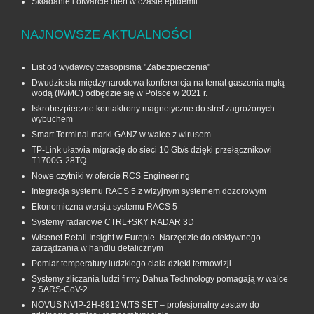
Składanie i otwarcie ofert w czasie epidemii
NAJNOWSZE AKTUALNOŚCI
List od wydawcy czasopisma "Zabezpieczenia"
Dwudziesta międzynarodowa konferencja na temat gaszenia mgłą
wodą (IWMC) odbędzie się w Polsce w 2021 r.
Iskrobezpieczne kontaktrony magnetyczne do stref zagrożonych
wybuchem
Smart Terminal marki GANZ w walce z wirusem
TP-Link ułatwia migrację do sieci 10 Gb/s dzięki przełącznikowi
T1700G‑28TQ
Nowe czytniki w ofercie RCS Engineering
Integracja systemu RACS 5 z wizyjnym systemem dozorowym
Ekonomiczna wersja systemu RACS 5
Systemy radarowe CTRL+SKY RADAR 3D
Wisenet Retail Insight w Europie. Narzędzie do efektywnego
zarządzania w handlu detalicznym
Pomiar temperatury ludzkiego ciała dzięki termowizji
Systemy zliczania ludzi firmy Dahua Technology pomagają w walce
z SARS-CoV-2
NOVUS NVIP-2H-8912M/TS SET – profesjonalny zestaw do