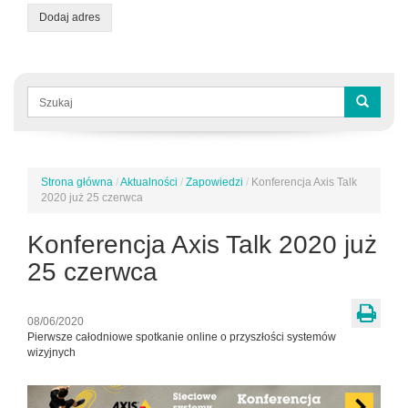
Dodaj adres
Formularz
wyszukiwania
Szukaj
Strona główna
/
Aktualności
/
Zapowiedzi
/
Konferencja Axis Talk
Jesteś
2020 już 25 czerwca
tutaj
Konferencja Axis Talk 2020 już
25 czerwca
08/06/2020
Pierwsze całodniowe spotkanie online o przyszłości systemów
wizyjnych