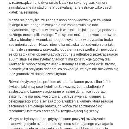
w rozporządzeniu to dwanaście klatek na sekundę, zaś kamery
zainstalowane na stadionie Y pozwalają na rejestrację tylko trzech
klatek na sekundę.
Można się domyślić, że żadna z osób odpowiedzialnych za wybór
takiego a nie innego rozwiązania nie zastanowiła się nad
przydatnością systemu w realnych warunkach, jakie panują podczas
każdego meczu piłkarskiego. Taki system może pracować poprawnie
tylko w idealnych warunkach pogodowych oraz w przypadku braku
zadymienia trybun. Nawet niewielka mżawka lub zadymienie, z jakim
mamy do czynienia w przypadku odpalenia rac świetlnych, powoduje,
że obraz z kamer obserwujących trybunę z odległości przekraczającej
100 m staje się nieczytelny. Stadion Y ma konstrukcję typową dla
większości współczesnych aren – trybuny są ustawione dość stromo,
a całość jest przykryta dachem, co powoduje, że dym nie rozwiewa się,
lecz gromadzi w dolnej części trybun.
Równie krytyczny jest problem oślepiania kamer przez silne źródła
światła, jakimi są race świetlne. Zauważmy, że na stadionie Y
zastosowano kamery stacjonarne o niskiej dynamice i operator
systemu nie ma możliwości zmiany ich ustawienia i usunięcia
oślepiającego źródła światła z pola widzenia kamery, która reaguje
zaciemnieniem całego obrazu, do końca tracąc zdolność do
reprodukcji istotnych szczegółów rozgrywającej się sceny.
Wszystko byłoby dobrze, gdyby opisane powyżej rozwiązanie
stanowiło jedynie uzupełnienie systemu spełniającego wymagania
ustawowe, a nie rozwiązanie podstawowe, na którym opiera się