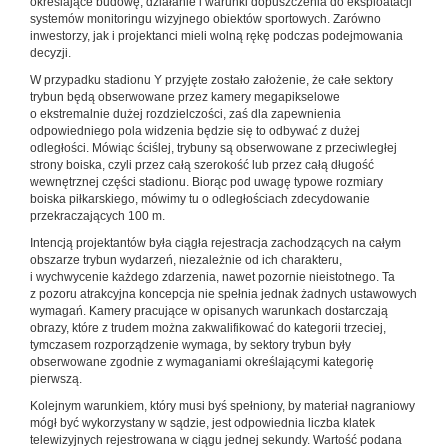
określające budowę, działanie i warunki dopuszczenia do eksploatacji
systemów monitoringu wizyjnego obiektów sportowych. Zarówno
inwestorzy, jak i projektanci mieli wolną rękę podczas podejmowania
decyzji.
W przypadku stadionu Y przyjęte zostało założenie, że całe sektory
trybun będą obserwowane przez kamery megapikselowe
o ekstremalnie dużej rozdzielczości, zaś dla zapewnienia
odpowiedniego pola widzenia będzie się to odbywać z dużej
odległości. Mówiąc ściślej, trybuny są obserwowane z przeciwległej
strony boiska, czyli przez całą szerokość lub przez całą długość
wewnętrznej części stadionu. Biorąc pod uwagę typowe rozmiary
boiska piłkarskiego, mówimy tu o odległościach zdecydowanie
przekraczających 100 m.
Intencją projektantów była ciągła rejestracja zachodzących na całym
obszarze trybun wydarzeń, niezależnie od ich charakteru,
i wychwycenie każdego zdarzenia, nawet pozornie nieistotnego. Ta
z pozoru atrakcyjna koncepcja nie spełnia jednak żadnych ustawowych
wymagań. Kamery pracujące w opisanych warunkach dostarczają
obrazy, które z trudem można zakwalifikować do kategorii trzeciej,
tymczasem rozporządzenie wymaga, by sektory trybun były
obserwowane zgodnie z wymaganiami określającymi kategorię
pierwszą.
Kolejnym warunkiem, który musi byś spełniony, by materiał nagraniowy
mógł być wykorzystany w sądzie, jest odpowiednia liczba klatek
telewizyjnych rejestrowana w ciągu jednej sekundy. Wartość podana