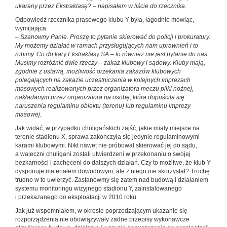
ukarany przez Ekstraklasę? – napisałem w liście do rzecznika.
Odpowiedź rzecznika prasowego klubu Y była, łagodnie mówiąc,
wymijająca:
– Szanowny Panie. Proszę to pytanie skierować do policji i prokuratury.
My możemy działać w ramach przysługujących nam uprawnień i to
robimy. Co do kary Ekstraklasy SA – to również nie jest pytanie do nas.
Musimy rozróżnić dwie rzeczy – zakaz klubowy i sądowy. Kluby mają,
zgodnie z ustawą, możliwość orzekania zakazów klubowych
polegających na zakazie uczestniczenia w kolejnych imprezach
masowych realizowanych przez organizatora meczu piłki nożnej,
nakładanym przez organizatora na osobę, która dopuściła się
naruszenia regulaminu obiektu (terenu) lub regulaminu imprezy
masowej.
Jak widać, w przypadku chuligańskich zajść, jakie miały miejsce na
terenie stadionu X, sprawa zakończyła się jedynie regulaminowymi
karami klubowymi. Nikt nawet nie próbował skierować jej do sądu,
a waleczni chuligani zostali utwierdzeni w przekonaniu o swojej
bezkarności i zachęceni do dalszych działań. Czy to możliwe, że klub Y
dysponuje materiałem dowodowym, ale z niego nie skorzystał? Trochę
trudno w to uwierzyć. Zastanówmy się zatem nad budową i działaniem
systemu monitoringu wizyjnego stadionu Y, zainstalowanego
i przekazanego do eksploatacji w 2010 roku.
Jak już wspomniałem, w okresie poprzedzającym ukazanie się
rozporządzenia nie obowiązywały żadne przepisy wykonawcze