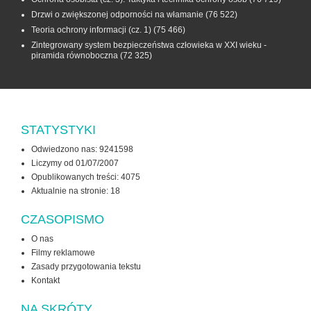
Drzwi o zwiększonej odporności na włamanie
(76 522)
Teoria ochrony informacji (cz. 1)
(75 466)
Zintegrowany system bezpieczeństwa człowieka w XXI wieku -
piramida równoboczna
(72 325)
STATYSTYKI
Odwiedzono nas: 9241598
Liczymy od 01/07/2007
Opublikowanych treści: 4075
Aktualnie na stronie:
18
CZASOPISMO
O nas
Filmy reklamowe
Zasady przygotowania tekstu
Kontakt
NA SKRÓTY