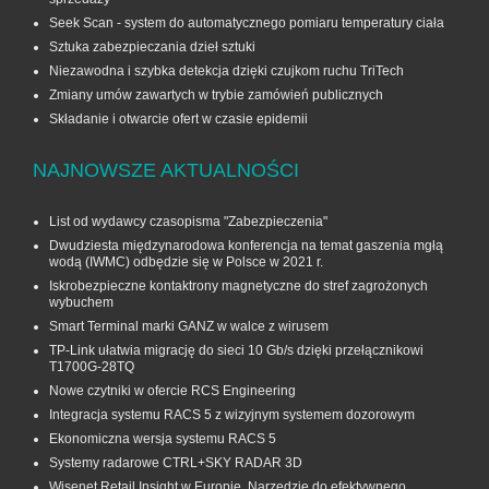
Seek Scan - system do automatycznego pomiaru temperatury ciała
Sztuka zabezpieczania dzieł sztuki
Niezawodna i szybka detekcja dzięki czujkom ruchu TriTech
Zmiany umów zawartych w trybie zamówień publicznych
Składanie i otwarcie ofert w czasie epidemii
NAJNOWSZE AKTUALNOŚCI
List od wydawcy czasopisma "Zabezpieczenia"
Dwudziesta międzynarodowa konferencja na temat gaszenia mgłą
wodą (IWMC) odbędzie się w Polsce w 2021 r.
Iskrobezpieczne kontaktrony magnetyczne do stref zagrożonych
wybuchem
Smart Terminal marki GANZ w walce z wirusem
TP-Link ułatwia migrację do sieci 10 Gb/s dzięki przełącznikowi
T1700G‑28TQ
Nowe czytniki w ofercie RCS Engineering
Integracja systemu RACS 5 z wizyjnym systemem dozorowym
Ekonomiczna wersja systemu RACS 5
Systemy radarowe CTRL+SKY RADAR 3D
Wisenet Retail Insight w Europie. Narzędzie do efektywnego