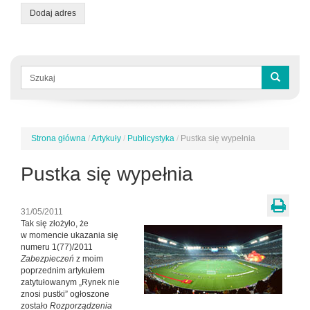
Dodaj adres
Formularz
wyszukiwania
Szukaj
Strona główna
/
Artykuły
/
Publicystyka
/
Pustka się wypełnia
Jesteś
tutaj
Pustka się wypełnia
31/05/2011
Tak się złożyło, że
w momencie ukazania się
numeru 1(77)/2011
Zabezpieczeń
z moim
poprzednim artykułem
zatytułowanym „Rynek nie
znosi pustki” ogłoszone
zostało
Rozporządzenia