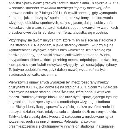
Ministra Spraw Wewnętrznych i Administracji z dnia 10 stycznia 2011 r.
w sprawie sposobu utrwalania przebiegu imprezy masowej
, które
uprawomocniło się 7 lutego 2011 r. W chwili obecnej, gdy wymagania
formalne, jakie muszą być spełnione przez systemy monitorowania
wizyjnego obiektów sportowych, stały się jasne, dają o sobie znać
konsekwencje wcześniejszych działań, podejmowanych w warunkach
przysłowiowej pustki legislacyjnej. Teraz ta pustka się wypełnia.
Przyjrzyjmy się dwóm incydentom, które miały miejsce na stadionie X
i na stadionie Y. Nie podam, o jakie stadiony chodzi. Skupmy się na
wydarzeniach i wypływających z nich wnioskach. Ich przebieg był
bardzo podobny, lecz skutki prawne całkowicie odmienne. W obu
przypadkach kibice zakłócili przebieg meczu, odpalając race świetlne,
które poza silnym światłem wytworzyły gęsty dym spowijający trybuny.
To jedyne podobieństwo, gdyż dalszy rozwój wydarzeń na tych
stadionach był całkowicie inny.
Pierwszym z omawianych wydarzeń był mecz rozegrany między
drużynami XX i YY, jaki odbył się na stadionie X. Kibicom YY udało się
przemycić na teren stadionu race świetlne, które odpalili w trakcie
meczu. Pomimo jasnego blasku rac oraz dymu spowijającego trybunę
nagrania pochodzące z systemu monitoringu wizyjnego stadionu
umożliwiły identyfikację sprawców zajścia, a także prześledzenie ich
dalszych działań, które miały na celu zmylenie służb ochrony obiektu.
Taktyka była zresztą dość typowa. Z sukcesem wypróbowano ją już
wcześniej, podczas innych imprez. Polegała na szybkim
przemieszczeniu się chuliganów w inny rejon stadionu i na zmianie