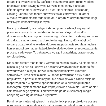
ubrań, tak by uczestników zajść nie można było łatwo rozpoznać na
podstawie cech zewnętrznych. Sprzyjał temu jasny blask rac,
oślepiający kamery telewizyjne, i dym, który stanowił doskonałą
zasłonę. Jednak tym razem sprawcy zostali zatrzymani i ukarani
w trybie dwudziestoczterogodzinnym, a organizatorzy imprezy uniknęli
dotkliwych konsekwencji karnych.
Należy podkreślić, że chuligani stanęli przed sądem, który wydał
prawomocny wyrok na podstawie niepodważalnych dowodów
dostarczonych przez system monitoringu. Kara nie została ograniczona
do zakazu stadionowego w obrębie danego klubu, który mógł być
wydany przez lokalne władze klubowe na podstawie regulaminu, bez
konieczności gromadzenia jakichkolwiek dowodów i przeprowadzania
procesu sądowego. To był prawdziwy sąd i prawdziwy, prawomocny
wyrok sądowy.
Dlaczego system monitoringu wizyjnego zainstalowany na stadionie X
okazał się na tyle skuteczny, że dostarczył wiarygodnych materiałów
dowodowych dla sądu i pozwolił na natychmiastowe ukaranie
sprawców? Przecież w okresie, w którym prowadzone były prace
projektowe, a później instalacyjne, nie obowiązywało żadne oficjalne
rozporządzenie w sprawie sposobu utrwalania przebiegu imprez
masowych i system można było zaprojektować dowolnie. Także odbiór
zainstalowanego systemu i przekazanie go do eksploatacji mogło
odbyć się według dowolnych kryteriów.
Pomimo tak niejasnej sytuacji na stadionie X prace projektowe zostały
przeprowadzone zgodnie z aktualną, powszechnie dostępną wersją