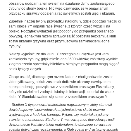
obszarów uodparnia ten system na działanie dymu zasłaniającego
trybuny od strony boiska. Nic więc dziwnego, że w omawianym
przypadku sprawcy odpalenia rac świetlnych zostali ujęci i ukarani.
Zupełnie inaczej było w przypadku stadionu Y, gdzie podczas meczu ci
sami kibice YY odpalili race świetlne, z których część wrzucili na
boisko. Początek wydarzeń jest podobny do przypadku opisanego
powyżej, jednak tym razem sprawcy zajść pozostali bezkarni, a klub
został ukarany grzywną oraz przymusowym zamknięciem jednej
trybuny.
Należy wyjaśnić, że dla klubu Y szczególnie uciążliwa jest kara
zamknięcia trybuny, gdyż mieści ona 3500 widzów, zaś straty wynikłe
z ograniczenia sprzedaży biletów w skrajnym przypadku mogą sięgać
setek tysięcy złotych.
Chcąc ustalić, dlaczego tym razem żaden z chuliganów nie został
zidentyfikowany, a klub został tak dotkliwie ukarany, nawiązałem
korespondencję, początkowo z rzecznikiem prasowym Ekstraklasy,
który nie udzielił mi żadnych istotnych informacji i odesłał do władz
klubu Y. Skontaktowałem się zatem z rzecznikiem prasowym Y.
– Stadion X dysponował materiałem nagraniowym, który stanowił
dowód sądowy i spowodował natychmiastowe skutki prawne
wypływające z kodeksu karnego. Pytam, czy materiał uzyskany
z systemu monitoringu Stadionu Y ma równą moc dowodową i jeśli
dysponujecie Państwo takim materiałem, to dlaczego sprawa nie
została dotychczas rozstrzygnięta, a Klub został w drastyczny sposób