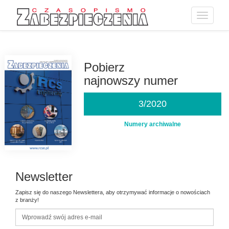
Toggle
navigatio
Przejdź
do
treści
Pobierz
najnowszy numer
3/2020
Numery archiwalne
Newsletter
Zapisz się do naszego Newslettera, aby otrzymywać informacje o nowościach
z branży!