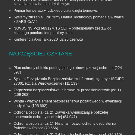
zarządzania w handlu detalicznym
Pomiar temperatury ludzkiego ciała dzięki termowizji
Systemy zliczania ludzi firmy Dahua Technology pomagają w walce
z SARS-CoV-2
NOVUS NVIP-2H-8912M/TS SET – profesjonalny zestaw do
zdalnego pomiaru temperatury ciała
Konferencja Axis Talk 2020 już 25 czerwca
NAJCZĘŚCIEJ CZYTANE
Plan ochrony obiektu podlegającego obowiązkowej ochronie
(224
597)
System Zarządzania Bezpieczeństwem Informacji zgodny z ISO/IEC
27001 (cz. 1.). Wprowadzenie
(111 133)
Zagrożenia bezpieczeństwa informacji w przedsiębiorstwie (cz. 1)
(109 262)
Winda - ważny element bezpieczeństwa pożarowego w ewakuacji
budynków
(105 602)
Ochrona osobista (cz. 2). Zjawiska wymuszające potrzebę
stosowania ochrony osobistej
(84 047)
Ochrona osobista (cz. 1). Historia i rozwój ochrony osobistej na
świecie i w Polsce
(79 666)
Ochrona osobista (cz. 3). Taktyka i technika ochrony osób
(76 719)