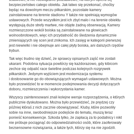
bezpieczeństwo całego obiektu. Jak łatwo się przekonać, choćby
będąc na dowolnym meczu piłkarskim, pozostałe kamery
zainstalowane na terenie stadionu Y także nie spełniają wymogów
ustawowych. Przede wszystkim jest ich zbyt mało i na terenie obiektu
występują duże strefy martwe, nie objęte żadną obserwacją. Kamery
rozmieszczone wokół boiska są zainstalowane na głowicach
wolnoobrotowych, więc ich przydatność do śledzenia dynamicznie
zmieniających się scen jest znikoma. Ich zasięg w kategorii pierwszej
jest niewielki i nie obejmuje ani całej płyty boiska, ani dalszych rzędów
trybun.
Tak więc trudno się dziwić, że sprawcy opisanych zajść nie zostali
ukarani. Podobna sytuacja powtórzy się każdorazowo, gdy kibicom
zechce się odpalić race świetlne podczas kolejnych rozgrywek
piłkarskich. Jedynym wyjściem jest modernizacja systemu
i dostosowanie go do obowiązujących wymagań ustawowych. Można
było przewidzieć to w momencie podejmowania decyzji dotyczących
doboru, rozmieszczenia i wykorzystania kamer.
Wszyscy zainteresowani znali kolejne wersje rozporządzenia, o których
publicznie dyskutowano. Można było przewidzieć, że prędzej czy
później któraś z nich zacznie obowiązywać. Kluby, które pozwoliły
sobie na inne, swobodniejsze podejście do tematu, muszą teraz
ponieść konsekwencje. Szkoda tylko, że zapłacą za to podatnicy i nikt
nie próbuje pociągnąć do odpowiedzialności osób, które zaoferowały
bezsensowne rozwiązania, a także tych, którzy się na nie zgodzili.