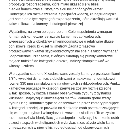
propozycji rozporządzenia, które miało ukazać się w bliżej
nieokreślonym czasie. Istotą projektu był dobór typów kamer
i koncepcja ich rozmieszczenia. Specjaliści wiedzą, że najtrudniejsze
jest spełnienie tych wymagań rozporządzenia, które określają warunki
zakwalifikowania kamery do kategorii pierwszej.
Wyjaśnijmy, na czym polega problem. Celem spełnienia wymagań
formalnych konieczne jest użycie kamer megapikselowych,
wyposażonych w obiektywy zmiennoogniskowe o relatywnie długiej
ogniskowej rzędu kilkuset milimetrów. Żadna z masowo
produkowanych kamer szybkoobrotowych nie spełnia takich wymagań
i odpowiednie urządzenia, z których składają się punkty kamerowe
mające należeć do kategorii pierwszej, należy skompletować we
własnym zakresie.
W przypadku stadionu X zastosowane zostały kamery z przetwornikami
1/3" o wysokiej dynamice, z obiektywami o maksymalnej ogniskowej
równej 330 mm zainstalowane na głowicach szybkoobrotowych. Punkty
kamerowe pracujące w kategorii pierwszej zostały rozmieszczone
w taki sposób, by każda z kamer obserwowała trybuny z dystansu
kilkunastu, najwyżej kilkudziesięciu metrów. Ponadto górne rzędy
trybun i ciągi komunikacyjne są obserwowane przez kamery pracujące
w kategorii trzeciej, co pozwala na śledzenie osób przemieszczających
się w obrębie trybun i w korytarzach wewnątrz stadionu. To wszystko
razem umożliwia identyfikację a następnie lokalizację i śledzenie osób
uczestniczących w chuligańskich wybrykach, zaś użycie wielu kamer
umieszczonych w niewielkich odległościach od obserwowanych