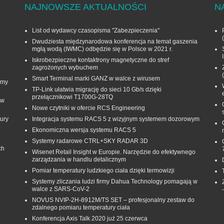
NAJNOWSZE AKTUALNOŚCI
N
List od wydawcy czasopisma "Zabezpieczenia"
Dwudziesta międzynarodowa konferencja na temat gaszenia
mgłą wodą (IWMC) odbędzie się w Polsce w 2021 r.
Iskrobezpieczne kontaktrony magnetyczne do stref
zagrożonych wybuchem
Smart Terminal marki GANZ w walce z wirusem
rmy
TP-Link ułatwia migrację do sieci 10 Gb/s dzięki
przełącznikowi T1700G‑28TQ
 w
Nowe czytniki w ofercie RCS Engineering
ury
Integracja systemu RACS 5 z wizyjnym systemem dozorowym
Ekonomiczna wersja systemu RACS 5
Systemy radarowe CTRL+SKY RADAR 3D
ch
Wisenet Retail Insight w Europie. Narzędzie do efektywnego
zarządzania w handlu detalicznym
Pomiar temperatury ludzkiego ciała dzięki termowizji
Systemy zliczania ludzi firmy Dahua Technology pomagają w
walce z SARS-CoV-2
NOVUS NVIP-2H-8912M/TS SET – profesjonalny zestaw do
zdalnego pomiaru temperatury ciała
Konferencja Axis Talk 2020 już 25 czerwca