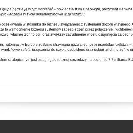
 grupa będzie ją w tym wspierać
– powiedział
Kim Cheol-kyo
, prezydent
Hanwha 
 wprowadzenia w życie długoterminowej wizji rozwoju.
oczekiwania w stosunku do biznesu związanego z systemami dozoru wizyjnego. G
za to wzmocnienie biznesu systemów zabezpieczeń przez połączenie i wchłonięci
rozwój własnej technologii oraz zwiększy zatrudnienie w celu osiągnięcia założon
, natomiast w Europie zostanie utrzymana nazwa jednostki przedstawicielstwa 
o rynek
home safety
, urządzenia do użytku osobistego oraz usługi „w chmurze”, w
em strategicznym jest osiągnięcie rocznej sprzedaży na poziomie 7,7 miliarda EUR