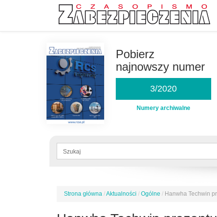
Przejdź
do
Pobierz
treści
najnowszy numer
3/2020
Numery archiwalne
Formularz
wyszukiwania
Szukaj
Strona główna
/
Aktualności
/
Ogólne
/
Hanwha Techwin pre
Jesteś
tutaj