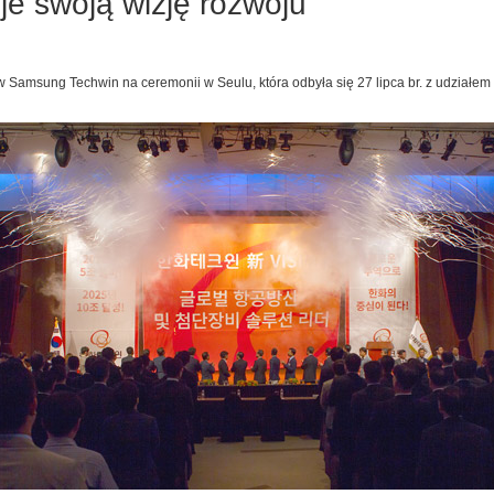
e swoją wizję rozwoju
 Samsung Techwin na ceremonii w Seulu, która odbyła się 27 lipca br. z udziałe