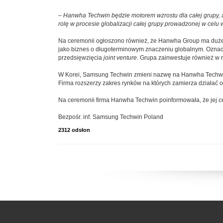
–
Hanwha Techwin będzie motorem wzrostu dla całej grupy, a
rolę w procesie globalizacji całej grupy prowadzonej w celu
Na ceremonii ogłoszono również, że Hanwha Group ma duże 
jako biznes o długoterminowym znaczeniu globalnym. Oznac
przedsięwzięcia
joint venture
. Grupa zainwestuje również w 
W Korei, Samsung Techwin zmieni nazwę na Hanwha Techwin
Firma rozszerzy zakres rynków na których zamierza działać 
Na ceremonii firma Hanwha Techwin poinformowała, że jej cel
Bezpośr. inf. Samsung Techwin Poland
2312 odsłon