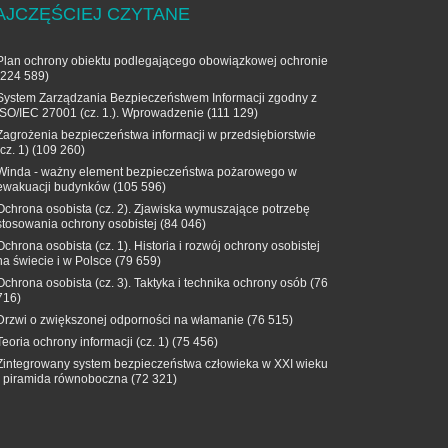
AJCZĘŚCIEJ CZYTANE
Plan ochrony obiektu podlegającego obowiązkowej ochronie
(224 589)
System Zarządzania Bezpieczeństwem Informacji zgodny z
ISO/IEC 27001 (cz. 1.). Wprowadzenie
(111 129)
Zagrożenia bezpieczeństwa informacji w przedsiębiorstwie
(cz. 1)
(109 260)
Winda - ważny element bezpieczeństwa pożarowego w
ewakuacji budynków
(105 596)
Ochrona osobista (cz. 2). Zjawiska wymuszające potrzebę
stosowania ochrony osobistej
(84 046)
Ochrona osobista (cz. 1). Historia i rozwój ochrony osobistej
na świecie i w Polsce
(79 659)
Ochrona osobista (cz. 3). Taktyka i technika ochrony osób
(76
716)
Drzwi o zwiększonej odporności na włamanie
(76 515)
Teoria ochrony informacji (cz. 1)
(75 456)
Zintegrowany system bezpieczeństwa człowieka w XXI wieku
- piramida równoboczna
(72 321)