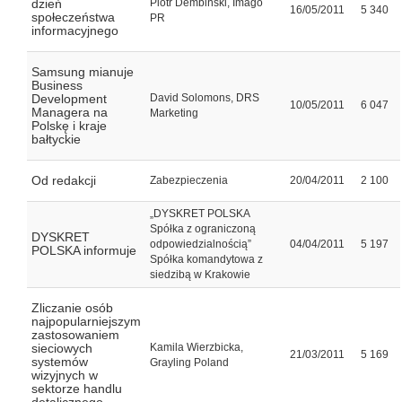
dzień
Piotr Dembiński, Imago
16/05/2011
5 340
społeczeństwa
PR
informacyjnego
Samsung mianuje
Business
Development
David Solomons, DRS
10/05/2011
6 047
Managera na
Marketing
Polskę i kraje
bałtyckie
Od redakcji
Zabezpieczenia
20/04/2011
2 100
„DYSKRET POLSKA
Spółka z ograniczoną
DYSKRET
odpowiedzialnością”
04/04/2011
5 197
POLSKA informuje
Spółka komandytowa z
siedzibą w Krakowie
Zliczanie osób
najpopularniejszym
zastosowaniem
sieciowych
Kamila Wierzbicka,
21/03/2011
5 169
systemów
Grayling Poland
wizyjnych w
sektorze handlu