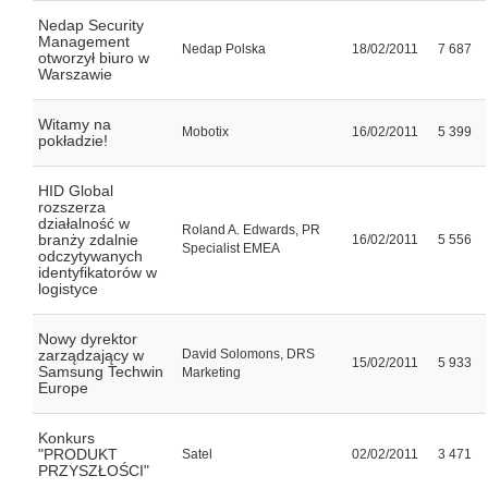
Nedap Security
Management
Nedap Polska
18/02/2011
7 687
otworzył biuro w
Warszawie
Witamy na
Mobotix
16/02/2011
5 399
pokładzie!
HID Global
rozszerza
działalność w
Roland A. Edwards, PR
branży zdalnie
16/02/2011
5 556
Specialist EMEA
odczytywanych
identyfikatorów w
logistyce
Nowy dyrektor
zarządzający w
David Solomons, DRS
15/02/2011
5 933
Samsung Techwin
Marketing
Europe
Konkurs
"PRODUKT
Satel
02/02/2011
3 471
PRZYSZŁOŚCI"