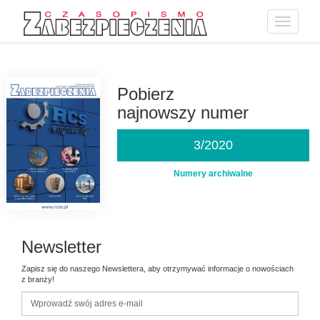
Toggle
navigatio
Przejdź
do
treści
Pobierz
najnowszy numer
3/2020
Numery archiwalne
Newsletter
Zapisz się do naszego Newslettera, aby otrzymywać informacje o nowościach
z branży!