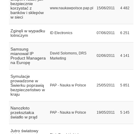
bezpiecznie
korzystać z
www.naukawpolsce.pap.pl
15/06/2011
4 482
banków i sklepów
w sieci
Zginęli w wypadku
ID Electronics
07/06/2011
6 251
lotniczym
Samsung
mianował IP
David Solomons, DRS
02/06/2011
4 141
Product Managera
Marketing
na Europę
Symulacje
prowadzone w
Świerku poprawią
PAP - Nauka w Polsce
25/05/2011
5 851
bezpieczeństwo w
kraju
Nanozłoto
przekształca
PAP - Nauka w Polsce
19/05/2011
5 145
światło w prąd
Jutro światowy