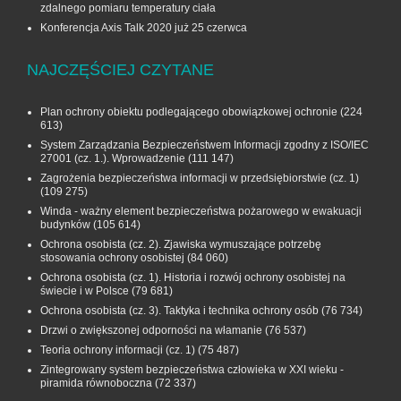
zdalnego pomiaru temperatury ciała
Konferencja Axis Talk 2020 już 25 czerwca
NAJCZĘŚCIEJ CZYTANE
Plan ochrony obiektu podlegającego obowiązkowej ochronie
(224
613)
System Zarządzania Bezpieczeństwem Informacji zgodny z ISO/IEC
27001 (cz. 1.). Wprowadzenie
(111 147)
Zagrożenia bezpieczeństwa informacji w przedsiębiorstwie (cz. 1)
(109 275)
Winda - ważny element bezpieczeństwa pożarowego w ewakuacji
budynków
(105 614)
Ochrona osobista (cz. 2). Zjawiska wymuszające potrzebę
stosowania ochrony osobistej
(84 060)
Ochrona osobista (cz. 1). Historia i rozwój ochrony osobistej na
świecie i w Polsce
(79 681)
Ochrona osobista (cz. 3). Taktyka i technika ochrony osób
(76 734)
Drzwi o zwiększonej odporności na włamanie
(76 537)
Teoria ochrony informacji (cz. 1)
(75 487)
Zintegrowany system bezpieczeństwa człowieka w XXI wieku -
piramida równoboczna
(72 337)