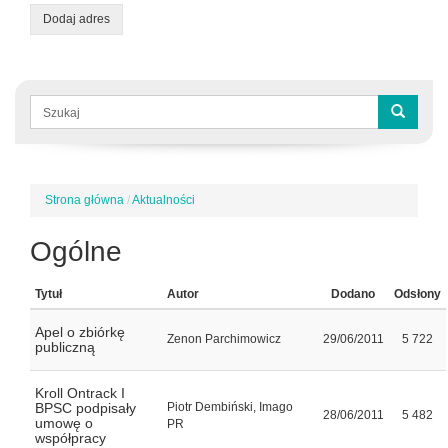
Dodaj adres
Formularz
wyszukiwania
Szukaj
Strona główna
/
Aktualności
Jesteś
tutaj
Ogólne
Tytuł
Autor
Dodano
Odsłony
Apel o zbiórkę
Zenon Parchimowicz
29/06/2011
5 722
publiczną
Kroll Ontrack I
BPSC podpisały
Piotr Dembiński, Imago
28/06/2011
5 482
umowę o
PR
współpracy