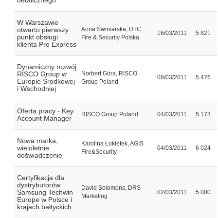
detalicznego
W Warszawie
otwarto pierwszy
Anna Świniarska, UTC
16/03/2011
5 821
punkt obsługi
Fire & Security Polska
klienta Pro Express
Dynamiczny rozwój
RISCO Group w
Norbert Góra, RISCO
08/03/2011
5 476
Europie Środkowej
Group Poland
i Wschodniej
Oferta pracy - Key
RISCO Group Poland
04/03/2011
5 173
Account Manager
Nowa marka,
Karolina Łokietek, AGIS
wieloletnie
04/03/2011
6 024
Fire&Security
doświadczenie
Certyfikacja dla
dystrybutorów
David Solomons, DRS
Samsung Techwin
02/03/2011
5 000
Marketing
Europe w Polsce i
krajach bałtyckich