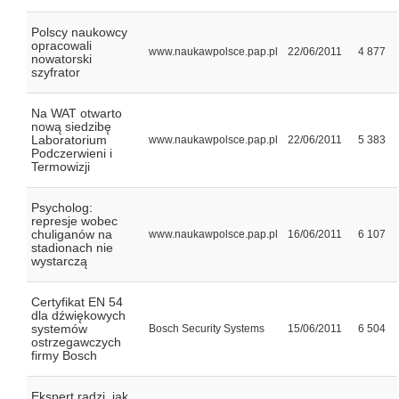
Polscy naukowcy
opracowali
www.naukawpolsce.pap.pl
22/06/2011
4 877
nowatorski
szyfrator
Na WAT otwarto
nową siedzibę
Laboratorium
www.naukawpolsce.pap.pl
22/06/2011
5 383
Podczerwieni i
Termowizji
Psycholog:
represje wobec
chuliganów na
www.naukawpolsce.pap.pl
16/06/2011
6 107
stadionach nie
wystarczą
Certyfikat EN 54
dla dźwiękowych
systemów
Bosch Security Systems
15/06/2011
6 504
ostrzegawczych
firmy Bosch
Ekspert radzi, jak