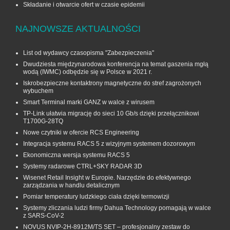
Składanie i otwarcie ofert w czasie epidemii
NAJNOWSZE AKTUALNOŚCI
List od wydawcy czasopisma "Zabezpieczenia"
Dwudziesta międzynarodowa konferencja na temat gaszenia mgłą
wodą (IWMC) odbędzie się w Polsce w 2021 r.
Iskrobezpieczne kontaktrony magnetyczne do stref zagrożonych
wybuchem
Smart Terminal marki GANZ w walce z wirusem
TP-Link ułatwia migrację do sieci 10 Gb/s dzięki przełącznikowi
T1700G‑28TQ
Nowe czytniki w ofercie RCS Engineering
Integracja systemu RACS 5 z wizyjnym systemem dozorowym
Ekonomiczna wersja systemu RACS 5
Systemy radarowe CTRL+SKY RADAR 3D
Wisenet Retail Insight w Europie. Narzędzie do efektywnego
zarządzania w handlu detalicznym
Pomiar temperatury ludzkiego ciała dzięki termowizji
Systemy zliczania ludzi firmy Dahua Technology pomagają w walce
z SARS-CoV-2
NOVUS NVIP-2H-8912M/TS SET – profesjonalny zestaw do