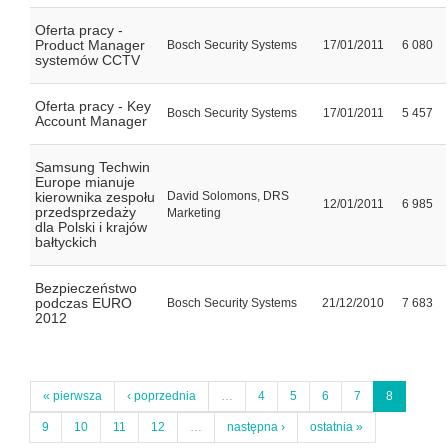
Oferta pracy -
Product Manager
Bosch Security Systems
17/01/2011
6 080
systemów CCTV
Oferta pracy - Key
Bosch Security Systems
17/01/2011
5 457
Account Manager
Samsung Techwin
Europe mianuje
kierownika zespołu
David Solomons, DRS
12/01/2011
6 985
przedsprzedaży
Marketing
dla Polski i krajów
bałtyckich
Bezpieczeństwo
podczas EURO
Bosch Security Systems
21/12/2010
7 683
2012
« pierwsza
‹ poprzednia
…
4
5
6
7
8
9
10
11
12
…
następna ›
ostatnia »