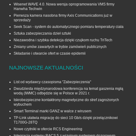
Wisenet WAVE 4.0. Nowa wersja oprogramowania VMS firmy
Hanwha Techwin
Pierwsza kamera nasobna firmy Axis Communications już w
sprzedaży
Seek Scan - system do automatycznego pomiaru temperatury ciała
Sztuka zabezpieczania dzieł sztuki
Niezawodna i szybka detekcja dzięki czujkom ruchu TriTech
Zmiany umów zawartych w trybie zamówień publicznych
Składanie i otwarcie ofert w czasie epidemii
NAJNOWSZE AKTUALNOŚCI
List od wydawcy czasopisma "Zabezpieczenia"
Dwudziesta międzynarodowa konferencja na temat gaszenia mgłą
wodą (IWMC) odbędzie się w Polsce w 2021 r.
Iskrobezpieczne kontaktrony magnetyczne do stref zagrożonych
wybuchem
Smart Terminal marki GANZ w walce z wirusem
TP-Link ułatwia migrację do sieci 10 Gb/s dzięki przełącznikowi
T1700G‑28TQ
Nowe czytniki w ofercie RCS Engineering
Integracja systemu RACS 5 z wizyjnym systemem dozorowym