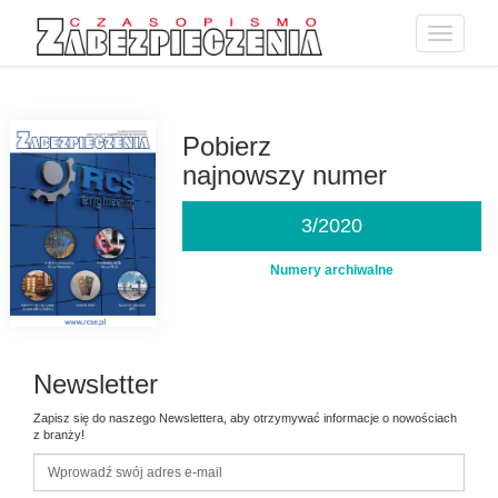
Toggle
navigatio
Przejdź
do
treści
Pobierz
najnowszy numer
3/2020
Numery archiwalne
Newsletter
Zapisz się do naszego Newslettera, aby otrzymywać informacje o nowościach
z branży!