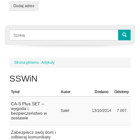
Dodaj adres
Formularz
wyszukiwania
Szukaj
Strona główna
/
Artykuły
Jesteś
tutaj
SSWiN
Tytuł
Autor
Dodano
Odsłony
CA-5 Plus SET –
wygoda i
Satel
13/10/2014
7 007
bezpieczeństwo w
zestawie
Zabezpiecz swój dom i
odbieraj komunikaty