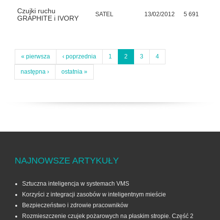
Czujki ruchu
SATEL
13/02/2012
5 691
GRAPHITE i IVORY
« pierwsza
‹ poprzednia
1
2
3
4
następna ›
ostatnia »
NAJNOWSZE ARTYKUŁY
Sztuczna inteligencja w systemach VMS
Korzyści z integracji zasobów w inteligentnym mieście
Bezpieczeństwo i zdrowie pracowników
Rozmieszczenie czujek pożarowych na płaskim stropie. Część 2