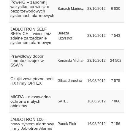
PowerG – zapomnij
wszystko, co wiesz o
Banach Mariusz
23/10/2012
6 830
bezprzewodowych
systemach alarmowych
JABLOTRON SELF
SERVICE – więcej niż
Bereza
23/10/2012
7 543
zdalne zarządzanie
Krzysztof
systemem alarmowym
Prawidłowy dobór
i montaż czujek w
Konarski Michał
23/10/2012
24 502
SSWiN
Czujki zewnętrzne serii
Gibas Jarosław
16/08/2012
7 575
HX firmy OPTEX
MICRA – niezawodna
ochrona małych
SATEL
16/08/2012
7 066
obiektów
JABLOTRON 100 –
nowy system alarmowy
Panek Piotr
16/08/2012
7 156
firmy Jablotron Alarms