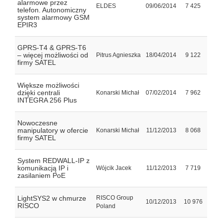
alarmowe przez
ELDES
09/06/2014
7 425
telefon. Autonomiczny
system alarmowy GSM
EPIR3
GPRS-T4 & GPRS-T6
– więcej możliwości od
Pitrus Agnieszka
18/04/2014
9 122
firmy SATEL
Większe możliwości
dzięki centrali
Konarski Michał
07/02/2014
7 962
INTEGRA 256 Plus
Nowoczesne
manipulatory w ofercie
Konarski Michał
11/12/2013
8 068
firmy SATEL
System REDWALL-IP z
komunikacją IP i
Wójcik Jacek
11/12/2013
7 719
zasilaniem PoE
LightSYS2 w chmurze
RISCO Group
10/12/2013
10 976
RISCO
Poland