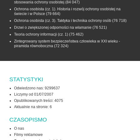
stosowania ochrony osobistej
(84 047)
Ochrona osobista (cz. 1). Historia i rozwój ochrony osobistej na
świecie i w Polsce
(79 664)
Ochrona osobista (cz. 3). Taktyka i technika ochrony osób
(76 718)
Drzwi o zwiększonej odporności na włamanie
(76 521)
Teoria ochrony informacji (cz. 1)
(75 462)
Zintegrowany system bezpieczeństwa człowieka w XXI wieku -
piramida równoboczna
(72 324)
STATYSTYKI
Odwiedzono nas: 9299637
Liczymy od 01/07/2007
Opublikowanych treści: 4075
Aktualnie na stronie:
6
CZASOPISMO
O nas
Filmy reklamowe