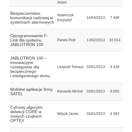
Adam
Bezpieczeństwo
Adamczyk
komunikacji radiowej w
16/04/2013
7 408
Krzysztof
systemach alarmowych
Oprogramowanie F-
Link dla systemu
Panek Piotr
13/02/2013
10 014
JABLOTRON 100
JABLOTRON 100 –
innowacyjne
rozwiązanie dla
Leopold Tomasz
03/01/2013
6 429
bezpiecznego
i inteligentnego domu
Mobilne aplikacje firmy
Konarski Michał
03/01/2013
9 055
SATEL
Cyfrowy algorytm
detekcji CORE w
Wójcik Jacek
03/01/2013
4 983
nowych czujkach
OPTEX