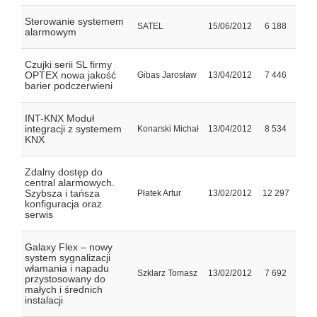
Sterowanie systemem
SATEL
15/06/2012
6 188
alarmowym
Czujki serii SL firmy
OPTEX nowa jakość
Gibas Jarosław
13/04/2012
7 446
barier podczerwieni
INT-KNX Moduł
integracji z systemem
Konarski Michał
13/04/2012
8 534
KNX
Zdalny dostęp do
central alarmowych.
Szybsza i tańsza
Płatek Artur
13/02/2012
12 297
konfiguracja oraz
serwis
Galaxy Flex – nowy
system sygnalizacji
włamania i napadu
Szklarz Tomasz
13/02/2012
7 692
przystosowany do
małych i średnich
instalacji