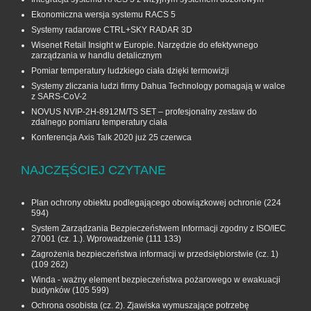
Ekonomiczna wersja systemu RACS 5
Systemy radarowe CTRL+SKY RADAR 3D
Wisenet Retail Insight w Europie. Narzędzie do efektywnego
zarządzania w handlu detalicznym
Pomiar temperatury ludzkiego ciała dzięki termowizji
Systemy zliczania ludzi firmy Dahua Technology pomagają w walce
z SARS-CoV-2
NOVUS NVIP-2H-8912M/TS SET – profesjonalny zestaw do
zdalnego pomiaru temperatury ciała
Konferencja Axis Talk 2020 już 25 czerwca
NAJCZĘŚCIEJ CZYTANE
Plan ochrony obiektu podlegającego obowiązkowej ochronie
(224
594)
System Zarządzania Bezpieczeństwem Informacji zgodny z ISO/IEC
27001 (cz. 1.). Wprowadzenie
(111 133)
Zagrożenia bezpieczeństwa informacji w przedsiębiorstwie (cz. 1)
(109 262)
Winda - ważny element bezpieczeństwa pożarowego w ewakuacji
budynków
(105 599)
Ochrona osobista (cz. 2). Zjawiska wymuszające potrzebę