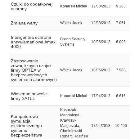
Czujki do dodatkowej
Konarski Michał
12/08/2013
9 183
ochrony
Zmiana warty
Wójcik Jacek
12/08/2013
7 051
Inteligentna ochrona
Bosch Security
antywłamaniowa Amax
10/06/2013
6 093
Systems
4000
Zastosowanie
zewnętrznych czujek
firmy OPTEX w
Wójcik Jacek
10/06/2013
7 988
bezprzewodowych
systemach alarmowych
Wiosenne nowości
Konarski Michał
17/04/2013
6 616
firmy SATEL
Kasprzak
Magdalena,
Komputerowa
Krawczyk
symulacja
elektronicznego
Małgorzata,
17/04/2013
10 406
systemu
Chmielewski
bezpieczeństwa
Robert, Rosiński