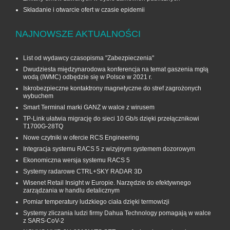
Składanie i otwarcie ofert w czasie epidemii
NAJNOWSZE AKTUALNOŚCI
List od wydawcy czasopisma "Zabezpieczenia"
Dwudziesta międzynarodowa konferencja na temat gaszenia mgłą
wodą (IWMC) odbędzie się w Polsce w 2021 r.
Iskrobezpieczne kontaktrony magnetyczne do stref zagrożonych
wybuchem
Smart Terminal marki GANZ w walce z wirusem
TP-Link ułatwia migrację do sieci 10 Gb/s dzięki przełącznikowi
T1700G‑28TQ
Nowe czytniki w ofercie RCS Engineering
Integracja systemu RACS 5 z wizyjnym systemem dozorowym
Ekonomiczna wersja systemu RACS 5
Systemy radarowe CTRL+SKY RADAR 3D
Wisenet Retail Insight w Europie. Narzędzie do efektywnego
zarządzania w handlu detalicznym
Pomiar temperatury ludzkiego ciała dzięki termowizji
Systemy zliczania ludzi firmy Dahua Technology pomagają w walce
z SARS-CoV-2