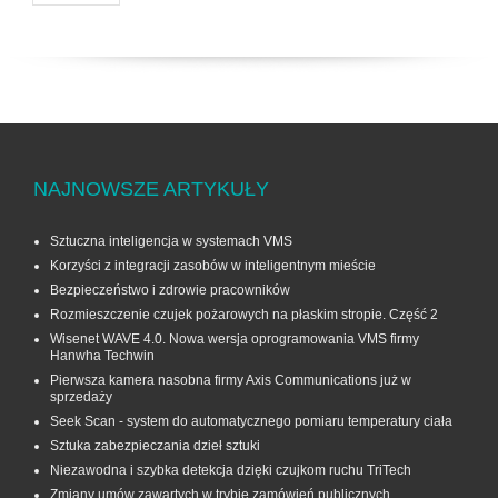
NAJNOWSZE ARTYKUŁY
Sztuczna inteligencja w systemach VMS
Korzyści z integracji zasobów w inteligentnym mieście
Bezpieczeństwo i zdrowie pracowników
Rozmieszczenie czujek pożarowych na płaskim stropie. Część 2
Wisenet WAVE 4.0. Nowa wersja oprogramowania VMS firmy
Hanwha Techwin
Pierwsza kamera nasobna firmy Axis Communications już w
sprzedaży
Seek Scan - system do automatycznego pomiaru temperatury ciała
Sztuka zabezpieczania dzieł sztuki
Niezawodna i szybka detekcja dzięki czujkom ruchu TriTech
Zmiany umów zawartych w trybie zamówień publicznych