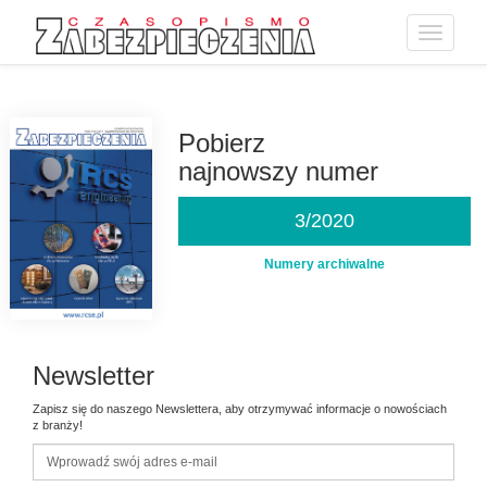
Toggle
navigatio
Przejdź
do
treści
Pobierz
najnowszy numer
3/2020
Numery archiwalne
Newsletter
Zapisz się do naszego Newslettera, aby otrzymywać informacje o nowościach
z branży!