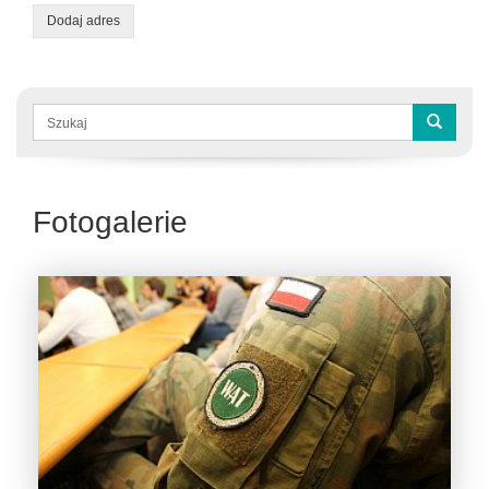
Dodaj adres
Formularz
wyszukiwania
Szukaj
Fotogalerie