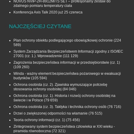
NOVUS NVIP-2H-8912M/TS SET – profesjonalny zestaw do
zdalnego pomiaru temperatury ciała
Konferencja Axis Talk 2020 już 25 czerwca
NAJCZĘŚCIEJ CZYTANE
Plan ochrony obiektu podlegającego obowiązkowej ochronie
(224
589)
System Zarządzania Bezpieczeństwem Informacji zgodny z ISO/IEC
27001 (cz. 1.). Wprowadzenie
(111 129)
Zagrożenia bezpieczeństwa informacji w przedsiębiorstwie (cz. 1)
(109 260)
Winda - ważny element bezpieczeństwa pożarowego w ewakuacji
budynków
(105 594)
Ochrona osobista (cz. 2). Zjawiska wymuszające potrzebę
stosowania ochrony osobistej
(84 046)
Ochrona osobista (cz. 1). Historia i rozwój ochrony osobistej na
świecie i w Polsce
(79 659)
Ochrona osobista (cz. 3). Taktyka i technika ochrony osób
(76 716)
Drzwi o zwiększonej odporności na włamanie
(76 515)
Teoria ochrony informacji (cz. 1)
(75 456)
Zintegrowany system bezpieczeństwa człowieka w XXI wieku -
piramida równoboczna
(72 321)