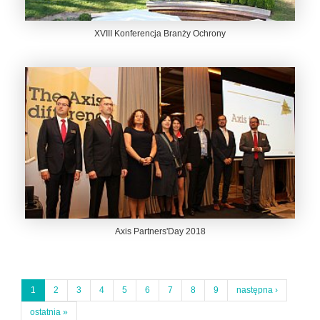
XVIII Konferencja Branży Ochrony
Axis Partners'Day 2018
1
2
3
4
5
6
7
8
9
następna ›
ostatnia »