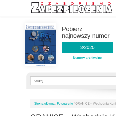
Przejdź
do
Pobierz
treści
najnowszy numer
3/2020
Numery archiwalne
Formularz
wyszukiwania
Szukaj
Strona główna
/
Fotogalerie
/
GRANICE – Wschodnia Konfer
Jesteś
tutaj