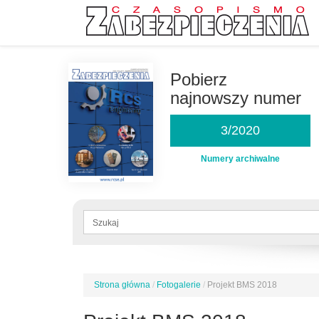
Przejdź
do
Pobierz
treści
najnowszy numer
3/2020
Numery archiwalne
Formularz
wyszukiwania
Szukaj
Strona główna
/
Fotogalerie
/
Projekt BMS 2018
Jesteś
tutaj