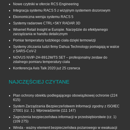
Nowe czytniki w ofercie RCS Engineering
Integracja systemu RACS 5 z wizyjnym systemem dozorowym
Ekonomiczna wersja systemu RACS 5
Systemy radarowe CTRL+SKY RADAR 3D
Wisenet Retail Insight w Europie. Narzędzie do efektywnego
zarządzania w handlu detalicznym
Pomiar temperatury ludzkiego ciała dzięki termowizji
Systemy zliczania ludzi firmy Dahua Technology pomagają w walce
z SARS-CoV-2
NOVUS NVIP-2H-8912M/TS SET – profesjonalny zestaw do
zdalnego pomiaru temperatury ciała
Konferencja Axis Talk 2020 już 25 czerwca
NAJCZĘŚCIEJ CZYTANE
Plan ochrony obiektu podlegającego obowiązkowej ochronie
(224
615)
System Zarządzania Bezpieczeństwem Informacji zgodny z ISO/IEC
27001 (cz. 1.). Wprowadzenie
(111 147)
Zagrożenia bezpieczeństwa informacji w przedsiębiorstwie (cz. 1)
(109 275)
Winda - ważny element bezpieczeństwa pożarowego w ewakuacji