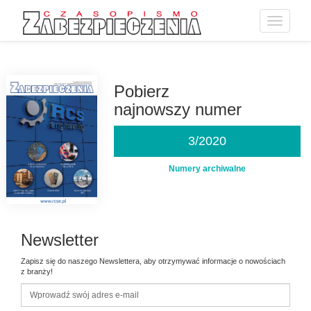
Toggle
navigatio
Przejdź
do
treści
Pobierz
najnowszy numer
3/2020
Numery archiwalne
Newsletter
Zapisz się do naszego Newslettera, aby otrzymywać informacje o nowościach
z branży!