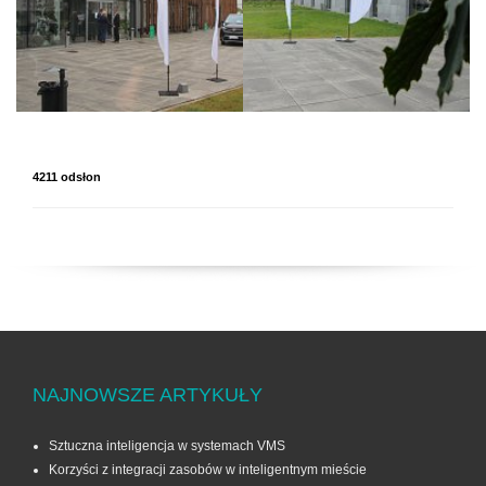
4211 odsłon
NAJNOWSZE ARTYKUŁY
Sztuczna inteligencja w systemach VMS
Korzyści z integracji zasobów w inteligentnym mieście