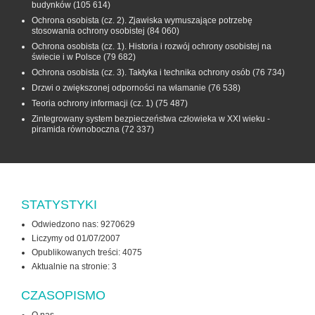
budynków
(105 614)
Ochrona osobista (cz. 2). Zjawiska wymuszające potrzebę
stosowania ochrony osobistej
(84 060)
Ochrona osobista (cz. 1). Historia i rozwój ochrony osobistej na
świecie i w Polsce
(79 682)
Ochrona osobista (cz. 3). Taktyka i technika ochrony osób
(76 734)
Drzwi o zwiększonej odporności na włamanie
(76 538)
Teoria ochrony informacji (cz. 1)
(75 487)
Zintegrowany system bezpieczeństwa człowieka w XXI wieku -
piramida równoboczna
(72 337)
STATYSTYKI
Odwiedzono nas: 9270629
Liczymy od 01/07/2007
Opublikowanych treści: 4075
Aktualnie na stronie:
3
CZASOPISMO