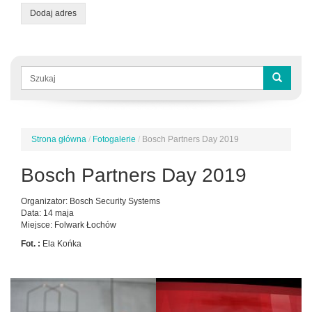
Dodaj adres
Formularz
wyszukiwania
Szukaj
Strona główna
/
Fotogalerie
/
Bosch Partners Day 2019
Jesteś
tutaj
Bosch Partners Day 2019
Organizator: Bosch Security Systems
Data: 14 maja
Miejsce: Folwark Łochów
Fot. :
Ela Końka