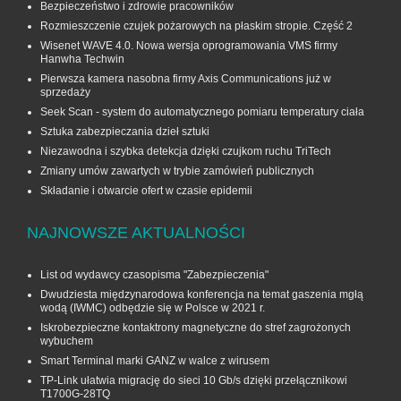
Bezpieczeństwo i zdrowie pracowników
Rozmieszczenie czujek pożarowych na płaskim stropie. Część 2
Wisenet WAVE 4.0. Nowa wersja oprogramowania VMS firmy
Hanwha Techwin
Pierwsza kamera nasobna firmy Axis Communications już w
sprzedaży
Seek Scan - system do automatycznego pomiaru temperatury ciała
Sztuka zabezpieczania dzieł sztuki
Niezawodna i szybka detekcja dzięki czujkom ruchu TriTech
Zmiany umów zawartych w trybie zamówień publicznych
Składanie i otwarcie ofert w czasie epidemii
NAJNOWSZE AKTUALNOŚCI
List od wydawcy czasopisma "Zabezpieczenia"
Dwudziesta międzynarodowa konferencja na temat gaszenia mgłą
wodą (IWMC) odbędzie się w Polsce w 2021 r.
Iskrobezpieczne kontaktrony magnetyczne do stref zagrożonych
wybuchem
Smart Terminal marki GANZ w walce z wirusem
TP-Link ułatwia migrację do sieci 10 Gb/s dzięki przełącznikowi
T1700G‑28TQ