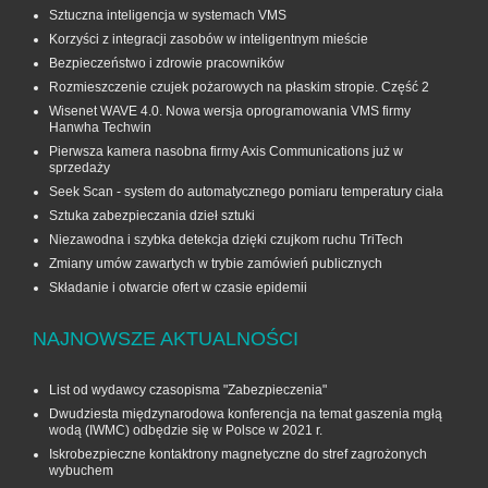
Sztuczna inteligencja w systemach VMS
Korzyści z integracji zasobów w inteligentnym mieście
Bezpieczeństwo i zdrowie pracowników
Rozmieszczenie czujek pożarowych na płaskim stropie. Część 2
Wisenet WAVE 4.0. Nowa wersja oprogramowania VMS firmy
Hanwha Techwin
Pierwsza kamera nasobna firmy Axis Communications już w
sprzedaży
Seek Scan - system do automatycznego pomiaru temperatury ciała
Sztuka zabezpieczania dzieł sztuki
Niezawodna i szybka detekcja dzięki czujkom ruchu TriTech
Zmiany umów zawartych w trybie zamówień publicznych
Składanie i otwarcie ofert w czasie epidemii
NAJNOWSZE AKTUALNOŚCI
List od wydawcy czasopisma "Zabezpieczenia"
Dwudziesta międzynarodowa konferencja na temat gaszenia mgłą
wodą (IWMC) odbędzie się w Polsce w 2021 r.
Iskrobezpieczne kontaktrony magnetyczne do stref zagrożonych
wybuchem