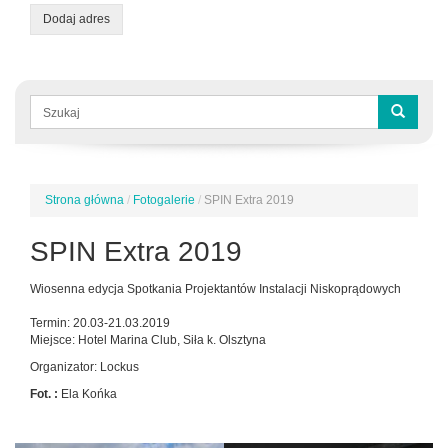
Dodaj adres
Formularz
wyszukiwania
Szukaj
Strona główna
/
Fotogalerie
/
SPIN Extra 2019
Jesteś
tutaj
SPIN Extra 2019
Wiosenna edycja Spotkania Projektantów Instalacji Niskoprądowych
Termin: 20.03-21.03.2019
Miejsce: Hotel Marina Club, Siła k. Olsztyna
Organizator: Lockus
Fot. :
Ela Końka