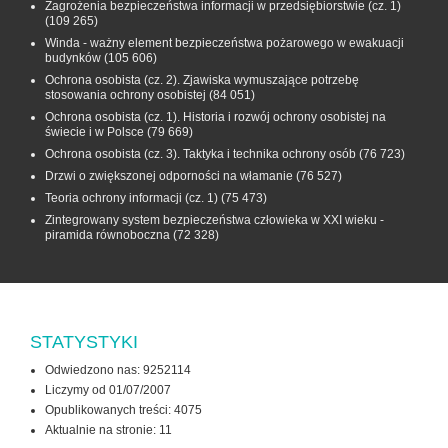
Zagrożenia bezpieczeństwa informacji w przedsiębiorstwie (cz. 1)
(109 265)
Winda - ważny element bezpieczeństwa pożarowego w ewakuacji
budynków
(105 606)
Ochrona osobista (cz. 2). Zjawiska wymuszające potrzebę
stosowania ochrony osobistej
(84 051)
Ochrona osobista (cz. 1). Historia i rozwój ochrony osobistej na
świecie i w Polsce
(79 669)
Ochrona osobista (cz. 3). Taktyka i technika ochrony osób
(76 723)
Drzwi o zwiększonej odporności na włamanie
(76 527)
Teoria ochrony informacji (cz. 1)
(75 473)
Zintegrowany system bezpieczeństwa człowieka w XXI wieku -
piramida równoboczna
(72 328)
STATYSTYKI
Odwiedzono nas: 9252114
Liczymy od 01/07/2007
Opublikowanych treści: 4075
Aktualnie na stronie:
11