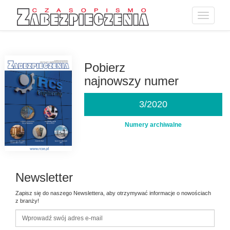
Toggle
navigatio
Przejdź
do
treści
Pobierz
najnowszy numer
3/2020
Numery archiwalne
Newsletter
Zapisz się do naszego Newslettera, aby otrzymywać informacje o nowościach
z branży!