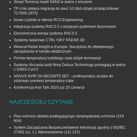
Smart Terminal marki GANZ w walce z wirusem
TP-Link ułatwia migrację do sieci 10 Gb/s dzięki przełącznikowi
T1700G‑28TQ
Nowe czytniki w ofercie RCS Engineering
Integracja systemu RACS 5 z wizyjnym systemem dozorowym
Ekonomiczna wersja systemu RACS 5
Systemy radarowe CTRL+SKY RADAR 3D
Wisenet Retail Insight w Europie. Narzędzie do efektywnego
zarządzania w handlu detalicznym
Pomiar temperatury ludzkiego ciała dzięki termowizji
Systemy zliczania ludzi firmy Dahua Technology pomagają w walce
z SARS-CoV-2
NOVUS NVIP-2H-8912M/TS SET – profesjonalny zestaw do
zdalnego pomiaru temperatury ciała
Konferencja Axis Talk 2020 już 25 czerwca
NAJCZĘŚCIEJ CZYTANE
Plan ochrony obiektu podlegającego obowiązkowej ochronie
(224
604)
System Zarządzania Bezpieczeństwem Informacji zgodny z ISO/IEC
27001 (cz. 1.). Wprowadzenie
(111 137)