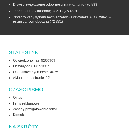
Drzwi o zwiększonej odporności na włamanie
(76 533)
Teoria ochrony informacji (cz. 1)
(75 480)
Zintegrowany system bezpieczeństwa człowieka w XXI wieku -
piramida równoboczna
(72 331)
STATYSTYKI
Odwiedzono nas: 9260909
Liczymy od 01/07/2007
Opublikowanych treści: 4075
Aktualnie na stronie:
12
CZASOPISMO
O nas
Filmy reklamowe
Zasady przygotowania tekstu
Kontakt
NA SKRÓTY