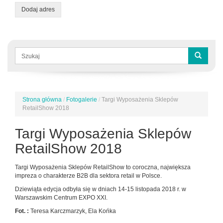
Dodaj adres
Formularz
wyszukiwania
Szukaj
Strona główna
/
Fotogalerie
/
Targi Wyposażenia Sklepów
Jesteś
RetailShow 2018
tutaj
Targi Wyposażenia Sklepów
RetailShow 2018
Targi Wyposażenia Sklepów RetailShow to coroczna, największa
impreza o charakterze B2B dla sektora retail w Polsce.
Dziewiąta edycja odbyła się w dniach 14-15 listopada 2018 r. w
Warszawskim Centrum EXPO XXI.
Fot. :
Teresa Karczmarzyk, Ela Końka