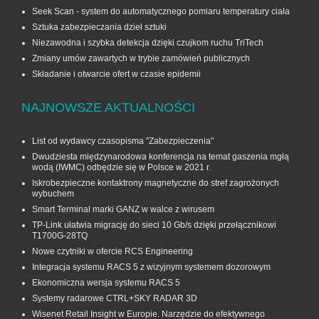
Seek Scan - system do automatycznego pomiaru temperatury ciała
Sztuka zabezpieczania dzieł sztuki
Niezawodna i szybka detekcja dzięki czujkom ruchu TriTech
Zmiany umów zawartych w trybie zamówień publicznych
Składanie i otwarcie ofert w czasie epidemii
NAJNOWSZE AKTUALNOŚCI
List od wydawcy czasopisma "Zabezpieczenia"
Dwudziesta międzynarodowa konferencja na temat gaszenia mgłą
wodą (IWMC) odbędzie się w Polsce w 2021 r.
Iskrobezpieczne kontaktrony magnetyczne do stref zagrożonych
wybuchem
Smart Terminal marki GANZ w walce z wirusem
TP-Link ułatwia migrację do sieci 10 Gb/s dzięki przełącznikowi
T1700G‑28TQ
Nowe czytniki w ofercie RCS Engineering
Integracja systemu RACS 5 z wizyjnym systemem dozorowym
Ekonomiczna wersja systemu RACS 5
Systemy radarowe CTRL+SKY RADAR 3D
Wisenet Retail Insight w Europie. Narzędzie do efektywnego