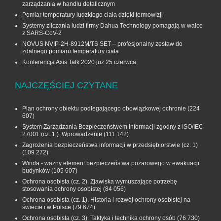
zarządzania w handlu detalicznym
Pomiar temperatury ludzkiego ciała dzięki termowizji
Systemy zliczania ludzi firmy Dahua Technology pomagają w walce
z SARS-CoV-2
NOVUS NVIP-2H-8912M/TS SET – profesjonalny zestaw do
zdalnego pomiaru temperatury ciała
Konferencja Axis Talk 2020 już 25 czerwca
NAJCZĘŚCIEJ CZYTANE
Plan ochrony obiektu podlegającego obowiązkowej ochronie
(224
607)
System Zarządzania Bezpieczeństwem Informacji zgodny z ISO/IEC
27001 (cz. 1.). Wprowadzenie
(111 142)
Zagrożenia bezpieczeństwa informacji w przedsiębiorstwie (cz. 1)
(109 272)
Winda - ważny element bezpieczeństwa pożarowego w ewakuacji
budynków
(105 607)
Ochrona osobista (cz. 2). Zjawiska wymuszające potrzebę
stosowania ochrony osobistej
(84 056)
Ochrona osobista (cz. 1). Historia i rozwój ochrony osobistej na
świecie i w Polsce
(79 674)
Ochrona osobista (cz. 3). Taktyka i technika ochrony osób
(76 730)