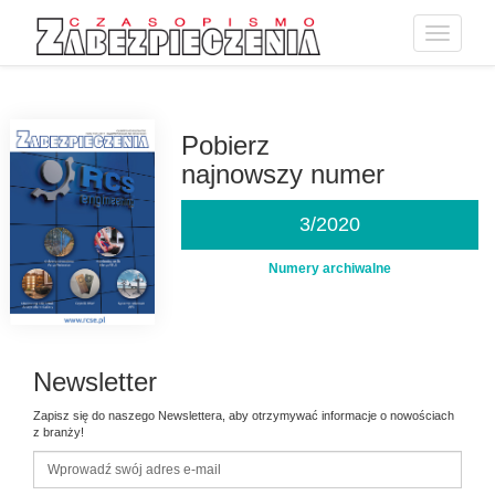
Toggle
navigatio
Przejdź
do
treści
Pobierz
najnowszy numer
3/2020
Numery archiwalne
Newsletter
Zapisz się do naszego Newslettera, aby otrzymywać informacje o nowościach
z branży!