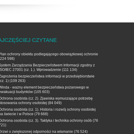
AJCZĘŚCIEJ CZYTANE
Plan ochrony obiektu podlegającego obowiązkowej ochronie
(224 598)
System Zarządzania Bezpieczeństwem Informacji zgodny z
ISO/IEC 27001 (cz. 1.). Wprowadzenie
(111 134)
Zagrożenia bezpieczeństwa informacji w przedsiębiorstwie
(cz. 1)
(109 263)
Winda - ważny element bezpieczeństwa pożarowego w
ewakuacji budynków
(105 603)
Ochrona osobista (cz. 2). Zjawiska wymuszające potrzebę
stosowania ochrony osobistej
(84 049)
Ochrona osobista (cz. 1). Historia i rozwój ochrony osobistej
na świecie i w Polsce
(79 668)
Ochrona osobista (cz. 3). Taktyka i technika ochrony osób
(76
721)
Drzwi o zwiększonej odporności na włamanie
(76 524)