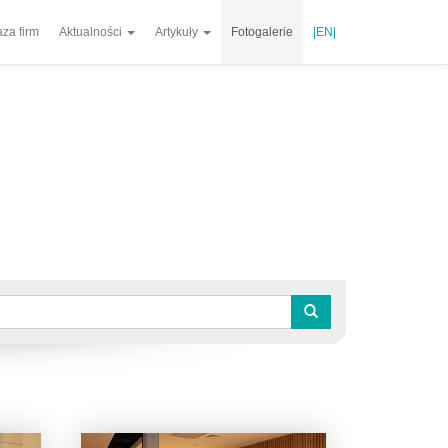
za firm
Aktualności
Artykuły
Fotogalerie
|EN|