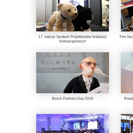
17. edycja Spotkań Projektantów Instalacji
Fire Sec
Niskoprądowych
Bosch Partners Day 2019
RoadS