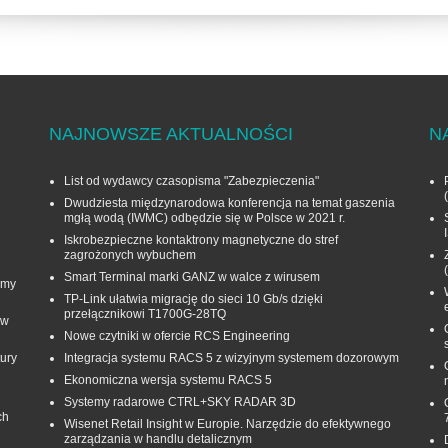
NAJNOWSZE AKTUALNOŚCI
N
List od wydawcy czasopisma "Zabezpieczenia"
Dwudziesta międzynarodowa konferencja na temat gaszenia
mgłą wodą (IWMC) odbędzie się w Polsce w 2021 r.
Iskrobezpieczne kontaktrony magnetyczne do stref
zagrożonych wybuchem
Smart Terminal marki GANZ w walce z wirusem
rmy
TP-Link ułatwia migrację do sieci 10 Gb/s dzięki
przełącznikowi T1700G‑28TQ
 w
Nowe czytniki w ofercie RCS Engineering
ury
Integracja systemu RACS 5 z wizyjnym systemem dozorowym
Ekonomiczna wersja systemu RACS 5
Systemy radarowe CTRL+SKY RADAR 3D
ch
Wisenet Retail Insight w Europie. Narzędzie do efektywnego
zarządzania w handlu detalicznym