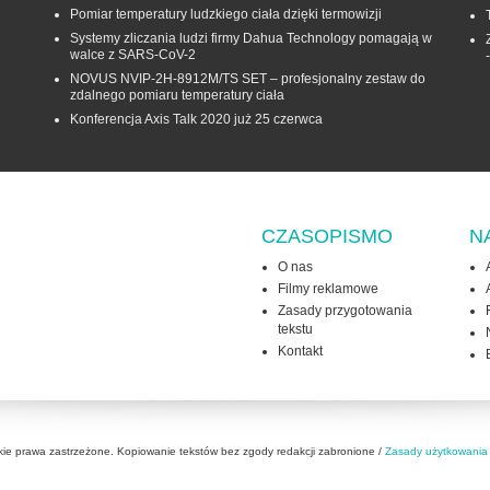
Pomiar temperatury ludzkiego ciała dzięki termowizji
Systemy zliczania ludzi firmy Dahua Technology pomagają w
walce z SARS-CoV-2
NOVUS NVIP-2H-8912M/TS SET – profesjonalny zestaw do
zdalnego pomiaru temperatury ciała
Konferencja Axis Talk 2020 już 25 czerwca
CZASOPISMO
N
O nas
Filmy reklamowe
Zasady przygotowania
tekstu
Kontakt
kie prawa zastrzeżone. Kopiowanie tekstów bez zgody redakcji zabronione /
Zasady użytkowania 