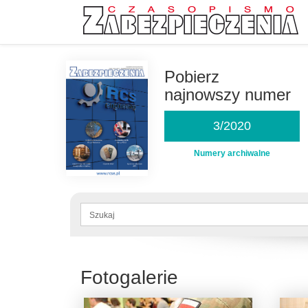
Przejdź
do
Pobierz
treści
najnowszy numer
3/2020
Numery archiwalne
Formularz
wyszukiwania
Szukaj
Fotogalerie