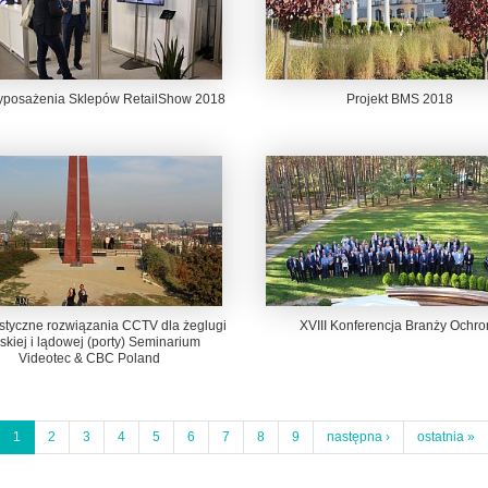
yposażenia Sklepów RetailShow 2018
Projekt BMS 2018
istyczne rozwiązania CCTV dla żeglugi
XVIII Konferencja Branży Ochro
skiej i lądowej (porty) Seminarium
Videotec & CBC Poland
1
2
3
4
5
6
7
8
9
następna ›
ostatnia »