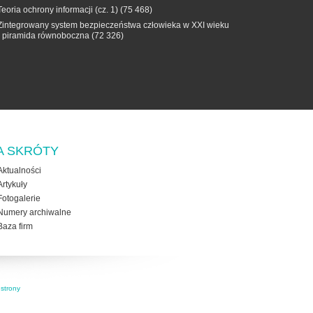
Teoria ochrony informacji (cz. 1)
(75 468)
Zintegrowany system bezpieczeństwa człowieka w XXI wieku
- piramida równoboczna
(72 326)
A SKRÓTY
Aktualności
Artykuły
Fotogalerie
Numery archiwalne
Baza firm
strony