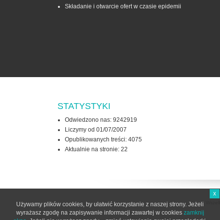
Składanie i otwarcie ofert w czasie epidemii
STATYSTYKI
Odwiedzono nas: 9242919
Liczymy od 01/07/2007
Opublikowanych treści: 4075
Aktualnie na stronie:
22
x
Wszel
Używamy plików cookies, by ułatwić korzystanie z naszej strony. Jeżeli
wyrażasz zgodę na zapisywanie informacji zawartej w cookies
zamknij