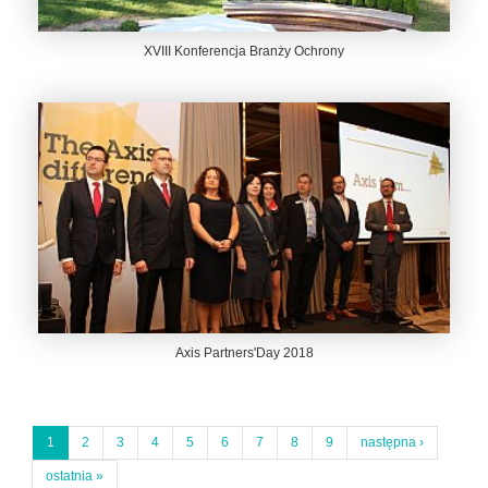
XVIII Konferencja Branży Ochrony
Axis Partners'Day 2018
1
2
3
4
5
6
7
8
9
następna ›
ostatnia »