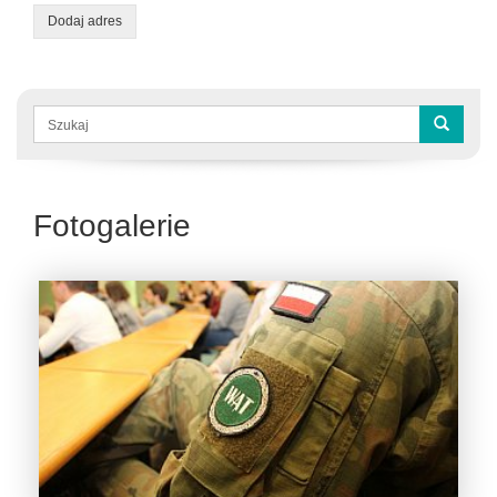
Dodaj adres
Formularz
wyszukiwania
Szukaj
Fotogalerie