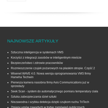
NAJNOWSZE ARTYKUŁY
Sztuczna inteligencja w systemach VMS
Korzyści z integracji zasobów w inteligentnym mieście
Bezpieczeństwo i zdrowie pracowników
Rozmieszczenie czujek pożarowych na płaskim stropie. Część 2
Wisenet WAVE 4.0. Nowa wersja oprogramowania VMS firmy
Hanwha Techwin
Pierwsza kamera nasobna firmy Axis Communications już w
sprzedaży
Seek Scan - system do automatycznego pomiaru temperatury ciała
Sztuka zabezpieczania dzieł sztuki
Niezawodna i szybka detekcja dzięki czujkom ruchu TriTech
Zmiany umów zawartych w trybie zamówień publicznych