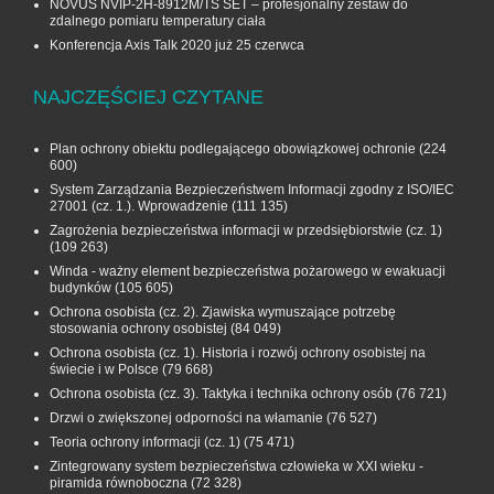
NOVUS NVIP-2H-8912M/TS SET – profesjonalny zestaw do
zdalnego pomiaru temperatury ciała
Konferencja Axis Talk 2020 już 25 czerwca
NAJCZĘŚCIEJ CZYTANE
Plan ochrony obiektu podlegającego obowiązkowej ochronie
(224
600)
System Zarządzania Bezpieczeństwem Informacji zgodny z ISO/IEC
27001 (cz. 1.). Wprowadzenie
(111 135)
Zagrożenia bezpieczeństwa informacji w przedsiębiorstwie (cz. 1)
(109 263)
Winda - ważny element bezpieczeństwa pożarowego w ewakuacji
budynków
(105 605)
Ochrona osobista (cz. 2). Zjawiska wymuszające potrzebę
stosowania ochrony osobistej
(84 049)
Ochrona osobista (cz. 1). Historia i rozwój ochrony osobistej na
świecie i w Polsce
(79 668)
Ochrona osobista (cz. 3). Taktyka i technika ochrony osób
(76 721)
Drzwi o zwiększonej odporności na włamanie
(76 527)
Teoria ochrony informacji (cz. 1)
(75 471)
Zintegrowany system bezpieczeństwa człowieka w XXI wieku -
piramida równoboczna
(72 328)