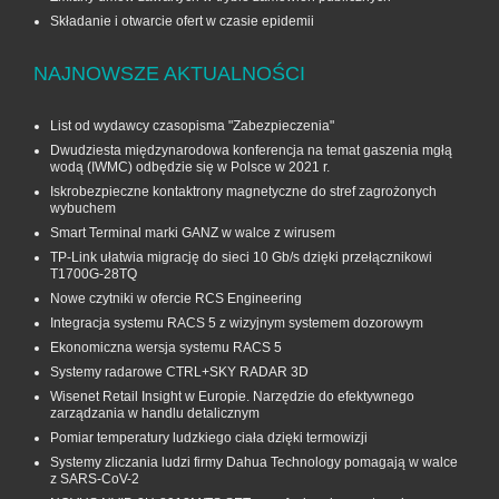
Składanie i otwarcie ofert w czasie epidemii
NAJNOWSZE AKTUALNOŚCI
List od wydawcy czasopisma "Zabezpieczenia"
Dwudziesta międzynarodowa konferencja na temat gaszenia mgłą
wodą (IWMC) odbędzie się w Polsce w 2021 r.
Iskrobezpieczne kontaktrony magnetyczne do stref zagrożonych
wybuchem
Smart Terminal marki GANZ w walce z wirusem
TP-Link ułatwia migrację do sieci 10 Gb/s dzięki przełącznikowi
T1700G‑28TQ
Nowe czytniki w ofercie RCS Engineering
Integracja systemu RACS 5 z wizyjnym systemem dozorowym
Ekonomiczna wersja systemu RACS 5
Systemy radarowe CTRL+SKY RADAR 3D
Wisenet Retail Insight w Europie. Narzędzie do efektywnego
zarządzania w handlu detalicznym
Pomiar temperatury ludzkiego ciała dzięki termowizji
Systemy zliczania ludzi firmy Dahua Technology pomagają w walce
z SARS-CoV-2