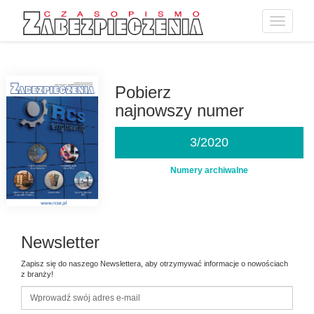
Toggle
navigatio
Przejdź
do
treści
Pobierz
najnowszy numer
3/2020
Numery archiwalne
Newsletter
Zapisz się do naszego Newslettera, aby otrzymywać informacje o nowościach
z branży!