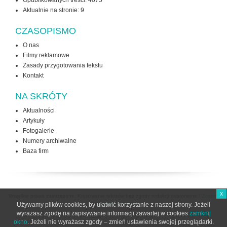
Opublikowanych treści: 4075
Aktualnie na stronie:
9
CZASOPISMO
O nas
Filmy reklamowe
Zasady przygotowania tekstu
Kontakt
NA SKRÓTY
Aktualności
Artykuły
Fotogalerie
Numery archiwalne
Baza firm
x
Wszelkie prawa zastrzeżone. Kopiowanie tekstów bez zgody redakcji zabronione /
Zasady
użytkowania strony
Używamy plików cookies, by ułatwić korzystanie z naszej strony. Jeżeli
wyrażasz zgodę na zapisywanie informacji zawartej w cookies
zamknij
okno
. Jeżeli nie wyrażasz zgody – zmień ustawienia swojej przeglądarki.