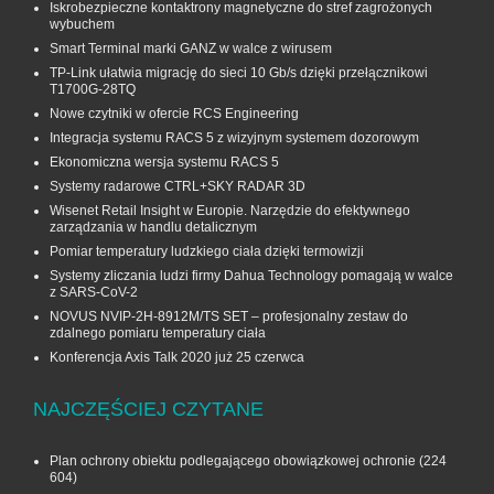
Iskrobezpieczne kontaktrony magnetyczne do stref zagrożonych
wybuchem
Smart Terminal marki GANZ w walce z wirusem
TP-Link ułatwia migrację do sieci 10 Gb/s dzięki przełącznikowi
T1700G‑28TQ
Nowe czytniki w ofercie RCS Engineering
Integracja systemu RACS 5 z wizyjnym systemem dozorowym
Ekonomiczna wersja systemu RACS 5
Systemy radarowe CTRL+SKY RADAR 3D
Wisenet Retail Insight w Europie. Narzędzie do efektywnego
zarządzania w handlu detalicznym
Pomiar temperatury ludzkiego ciała dzięki termowizji
Systemy zliczania ludzi firmy Dahua Technology pomagają w walce
z SARS-CoV-2
NOVUS NVIP-2H-8912M/TS SET – profesjonalny zestaw do
zdalnego pomiaru temperatury ciała
Konferencja Axis Talk 2020 już 25 czerwca
NAJCZĘŚCIEJ CZYTANE
Plan ochrony obiektu podlegającego obowiązkowej ochronie
(224
604)