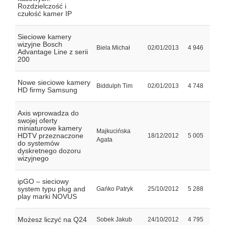
Rozdzielczość i
czułość kamer IP
Sieciowe kamery
wizyjne Bosch
Biela Michał
02/01/2013
4 946
Advantage Line z serii
200
Nowe sieciowe kamery
Biddulph Tim
02/01/2013
4 748
HD firmy Samsung
Axis wprowadza do
swojej oferty
miniaturowe kamery
Majkucińska
HDTV przeznaczone
18/12/2012
5 005
Agata
do systemów
dyskretnego dozoru
wizyjnego
ipGO – sieciowy
system typu plug and
Gańko Patryk
25/10/2012
5 288
play marki NOVUS
Możesz liczyć na Q24
Sobek Jakub
24/10/2012
4 795