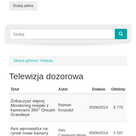
Dodaj adres
Formularz
wyszukiwania
Szukaj
Strona główna
/
Artykuły
Jesteś
tutaj
Telewizja dozorowa
Tytuł
Autor
Dodano
Odsłony
Zobaczysz więcej.
Monitoring miejski z
Rejman
05/06/2014
6 770
kamerami 360° Oncam
Krzysztof
Grandeye
Axis wprowadza na
Axis
rynek nowe kamery
05/06/2014
5 337
Communications