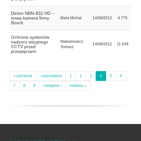
Dinion NBN-832 HD –
nowa kamera firmy
Biela Michał
14/08/2012
4 775
Bosch
Ochrona systemów
nadzoru wizyjnego
Maksimowicz
14/08/2012
11 639
CCTV przed
Tomasz
przepięciami
« pierwsza
‹ poprzednia
1
2
3
4
5
6
7
8
9
następna ›
ostatnia »