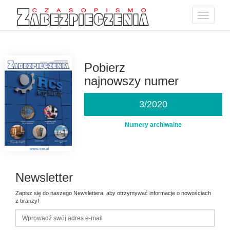
Toggle
navigatio
Przejdź
do
treści
Pobierz
najnowszy numer
3/2020
Numery archiwalne
Newsletter
Zapisz się do naszego Newslettera, aby otrzymywać informacje o nowościach
z branży!