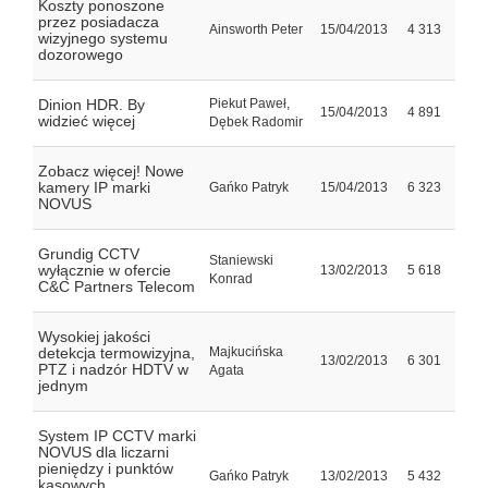
Koszty ponoszone
przez posiadacza
Ainsworth Peter
15/04/2013
4 313
wizyjnego systemu
dozorowego
Dinion HDR. By
Piekut Paweł,
15/04/2013
4 891
widzieć więcej
Dębek Radomir
Zobacz więcej! Nowe
kamery IP marki
Gańko Patryk
15/04/2013
6 323
NOVUS
Grundig CCTV
Staniewski
wyłącznie w ofercie
13/02/2013
5 618
Konrad
C&C Partners Telecom
Wysokiej jakości
detekcja termowizyjna,
Majkucińska
13/02/2013
6 301
PTZ i nadzór HDTV w
Agata
jednym
System IP CCTV marki
NOVUS dla liczarni
pieniędzy i punktów
Gańko Patryk
13/02/2013
5 432
kasowych.