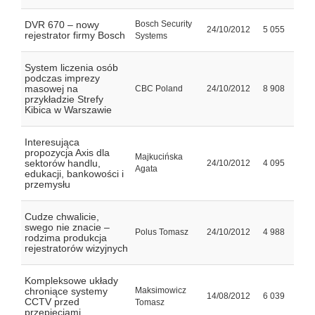
DVR 670 – nowy
Bosch Security
24/10/2012
5 055
rejestrator firmy Bosch
Systems
System liczenia osób
podczas imprezy
masowej na
CBC Poland
24/10/2012
8 908
przykładzie Strefy
Kibica w Warszawie
Interesująca
propozycja Axis dla
Majkucińska
sektorów handlu,
24/10/2012
4 095
Agata
edukacji, bankowości i
przemysłu
Cudze chwalicie,
swego nie znacie –
Polus Tomasz
24/10/2012
4 988
rodzima produkcja
rejestratorów wizyjnych
Kompleksowe układy
chroniące systemy
Maksimowicz
14/08/2012
6 039
CCTV przed
Tomasz
przepięciami