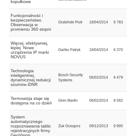
kopułkowe
Funkcjonalność i
bezpieczeństwo.
Grabiński Piotr
18/04/2014
6 783
Obserwacja w
promieniu 360 stopni
Więcej, efektywniej,
lepiej. Nowe
Gańko Patryk
18/04/2014
6 370
urządzenia IP marki
NOVUS
Technologia
inteligentnej,
Bosch Security
06/02/2014
6 479
dynamicznej redukcji
Systems
szumów iDNR
Termowizja staje się
Gren Martin
06/02/2014
8 582
dostępna na co dzień
System
automatycznego
rozpoznawania tablic
Żuk Grzegorz
09/12/2013
9 995
rejestracyjnych firmy
GeoVision