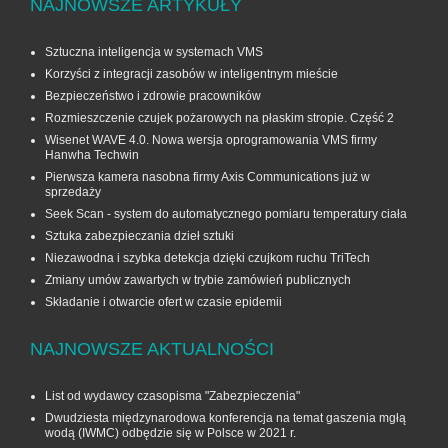
NAJNOWSZE ARTYKUŁY
Sztuczna inteligencja w systemach VMS
Korzyści z integracji zasobów w inteligentnym mieście
Bezpieczeństwo i zdrowie pracowników
Rozmieszczenie czujek pożarowych na płaskim stropie. Część 2
Wisenet WAVE 4.0. Nowa wersja oprogramowania VMS firmy
Hanwha Techwin
Pierwsza kamera nasobna firmy Axis Communications już w
sprzedaży
Seek Scan - system do automatycznego pomiaru temperatury ciała
Sztuka zabezpieczania dzieł sztuki
Niezawodna i szybka detekcja dzięki czujkom ruchu TriTech
Zmiany umów zawartych w trybie zamówień publicznych
Składanie i otwarcie ofert w czasie epidemii
NAJNOWSZE AKTUALNOŚCI
List od wydawcy czasopisma "Zabezpieczenia"
Dwudziesta międzynarodowa konferencja na temat gaszenia mgłą
wodą (IWMC) odbędzie się w Polsce w 2021 r.