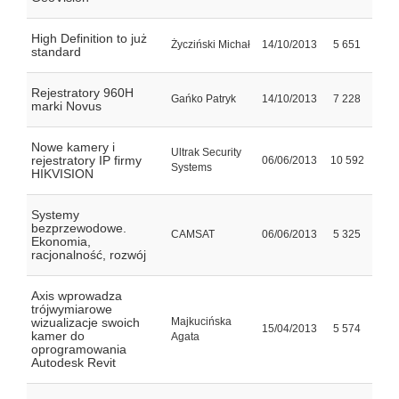
High Definition to już
Życziński Michał
14/10/2013
5 651
standard
Rejestratory 960H
Gańko Patryk
14/10/2013
7 228
marki Novus
Nowe kamery i
Ultrak Security
rejestratory IP firmy
06/06/2013
10 592
Systems
HIKVISION
Systemy
bezprzewodowe.
CAMSAT
06/06/2013
5 325
Ekonomia,
racjonalność, rozwój
Axis wprowadza
trójwymiarowe
wizualizacje swoich
Majkucińska
15/04/2013
5 574
kamer do
Agata
oprogramowania
Autodesk Revit