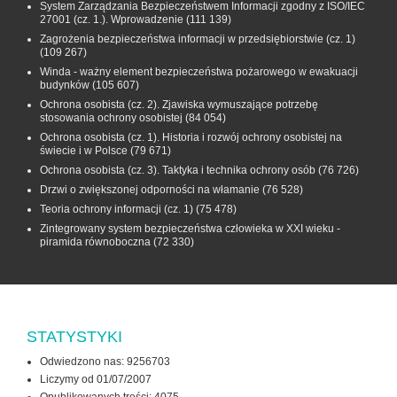
System Zarządzania Bezpieczeństwem Informacji zgodny z ISO/IEC
27001 (cz. 1.). Wprowadzenie
(111 139)
Zagrożenia bezpieczeństwa informacji w przedsiębiorstwie (cz. 1)
(109 267)
Winda - ważny element bezpieczeństwa pożarowego w ewakuacji
budynków
(105 607)
Ochrona osobista (cz. 2). Zjawiska wymuszające potrzebę
stosowania ochrony osobistej
(84 054)
Ochrona osobista (cz. 1). Historia i rozwój ochrony osobistej na
świecie i w Polsce
(79 671)
Ochrona osobista (cz. 3). Taktyka i technika ochrony osób
(76 726)
Drzwi o zwiększonej odporności na włamanie
(76 528)
Teoria ochrony informacji (cz. 1)
(75 478)
Zintegrowany system bezpieczeństwa człowieka w XXI wieku -
piramida równoboczna
(72 330)
STATYSTYKI
Odwiedzono nas: 9256703
Liczymy od 01/07/2007