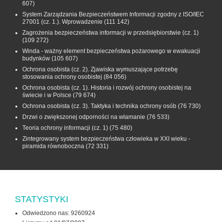
607)
System Zarządzania Bezpieczeństwem Informacji zgodny z ISO/IEC
27001 (cz. 1.). Wprowadzenie
(111 142)
Zagrożenia bezpieczeństwa informacji w przedsiębiorstwie (cz. 1)
(109 272)
Winda - ważny element bezpieczeństwa pożarowego w ewakuacji
budynków
(105 607)
Ochrona osobista (cz. 2). Zjawiska wymuszające potrzebę
stosowania ochrony osobistej
(84 056)
Ochrona osobista (cz. 1). Historia i rozwój ochrony osobistej na
świecie i w Polsce
(79 674)
Ochrona osobista (cz. 3). Taktyka i technika ochrony osób
(76 730)
Drzwi o zwiększonej odporności na włamanie
(76 533)
Teoria ochrony informacji (cz. 1)
(75 480)
Zintegrowany system bezpieczeństwa człowieka w XXI wieku -
piramida równoboczna
(72 331)
STATYSTYKI
Odwiedzono nas: 9260924