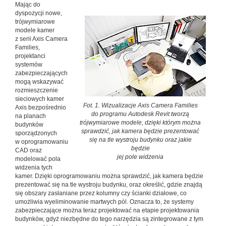
Mając do
dyspozycji nowe,
trójwymiarowe
modele kamer
z serii Axis Camera
Families,
projektanci
systemów
zabezpieczających
mogą wskazywać
rozmieszczenie
sieciowych kamer
Fot. 1. Wizualizacje Axis Camera Families
Axis bezpośrednio
do programu Autodesk Revit tworzą
na planach
trójwymiarowe modele, dzięki którym można
budynków
sprawdzić, jak kamera będzie prezentować
sporządzonych
się na tle wystroju budynku oraz jakie
w oprogramowaniu
będzie
CAD oraz
jej pole widzenia
modelować pola
widzenia tych
kamer. Dzięki oprogramowaniu można sprawdzić, jak kamera będzie
prezentować się na tle wystroju budynku, oraz określić, gdzie znajdą
się obszary zasłaniane przez kolumny czy ścianki działowe, co
umożliwia wyeliminowanie martwych pól. Oznacza to, że systemy
zabezpieczające można teraz projektować na etapie projektowania
budynków, gdyż niezbędne do tego narzędzia są zintegrowane z tym