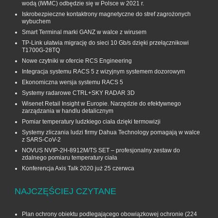
wodą (IWMC) odbędzie się w Polsce w 2021 r.
Iskrobezpieczne kontaktrony magnetyczne do stref zagrożonych
wybuchem
Smart Terminal marki GANZ w walce z wirusem
TP-Link ułatwia migrację do sieci 10 Gb/s dzięki przełącznikowi
T1700G‑28TQ
Nowe czytniki w ofercie RCS Engineering
Integracja systemu RACS 5 z wizyjnym systemem dozorowym
Ekonomiczna wersja systemu RACS 5
Systemy radarowe CTRL+SKY RADAR 3D
Wisenet Retail Insight w Europie. Narzędzie do efektywnego
zarządzania w handlu detalicznym
Pomiar temperatury ludzkiego ciała dzięki termowizji
Systemy zliczania ludzi firmy Dahua Technology pomagają w walce
z SARS-CoV-2
NOVUS NVIP-2H-8912M/TS SET – profesjonalny zestaw do
zdalnego pomiaru temperatury ciała
Konferencja Axis Talk 2020 już 25 czerwca
NAJCZĘŚCIEJ CZYTANE
Plan ochrony obiektu podlegającego obowiązkowej ochronie
(224