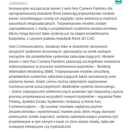
15/04/2013
Innowacyjne wizualizacje kamer z serii Axis Camera Families dla
oprogramowania Autodesk Revit zawierają trójwymiarowe modele
kamer umożliwiające ocenę ich wyglądu i pola widzenia w realnych
warunkach eksploatacyjnych. Trójwymiarowe modele zostały
zaprojektowane z myślą o projektantach systemów bezpieczeństwa,
którzy mogą tworzyć takie systemy już na etapie projektowania
budynków, z użyciem pakietu Autodesk Revit 3D CAD.
Axis Communications, światowy lider w dziedzinie sieciowych
wizyjnych systemów dozorowych, wprowadza na rynek wydajne
narzędzie dla projektantów systemów zabezpieczających. Modele
kamer z serii Axis Camera Families zawierają szczegółowe metadane
wykorzystywane w procesie modelowania budynków – Building
Information Modelling (BIM). Trójwymiarowe modele umożliwią
projektantom systemów zabezpieczających także wizualizację pola
widzenia kamer, dzięki czemu można optymalnie zaplanować
rozmieszczenie poszczególnych składników systemu dozorowego.
–
Dobór zabezpieczeń elektronicznych powinien być integralną częścią
procesu projektowania wszystkich nowych budynków
– wyjaśnia Peter
Friberg, dyrektor Działu Systemów i Instalacji w firmie Axis
Communications. –
By uzyskać możliwie najlepszy poziom
bezpieczeństwa i wyeliminować martwe pola, które mogą stanowić
potencjalne źródła zagrożeń, systemy zabezpieczające powinny być
projektowane w tym samym czasie co inne istotne media, takie jak
instalacje elektryczne czy hydrauliczne.