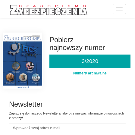
Toggle
navigatio
Przejdź
do
treści
Pobierz
najnowszy numer
3/2020
Numery archiwalne
Newsletter
Zapisz się do naszego Newslettera, aby otrzymywać informacje o nowościach
z branży!