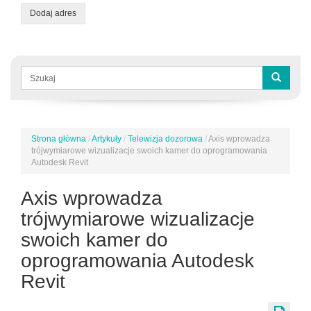
Dodaj adres
Formularz
wyszukiwania
Szukaj
Strona główna
/
Artykuły
/
Telewizja dozorowa
/
Axis wprowadza
Jesteś
trójwymiarowe wizualizacje swoich kamer do oprogramowania
tutaj
Autodesk Revit
Axis wprowadza
trójwymiarowe wizualizacje
swoich kamer do
oprogramowania Autodesk
Revit