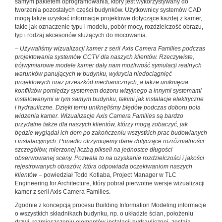
samym pakietem oprogramowania, który jest wykorzystywany do
tworzenia pozostałych części budynków. Użytkownicy systemów CAD
mogą także uzyskać informacje projektowe dotyczące każdej z kamer,
takie jak oznaczenie typu i modelu, pobór mocy, rozdzielczość obrazu,
typ i rodzaj akcesoriów służących do mocowania.
–
Używaliśmy wizualizacji kamer z serii Axis Camera Families podczas
projektowania systemów CCTV dla naszych klientów. Rzeczywiste,
trójwymiarowe modele kamer dały nam możliwość symulacji realnych
warunków panujących w budynku, wykrycia niedociągnięć
projektowych oraz przeszkód mechanicznych, a także uniknięcia
konfliktów pomiędzy systemem dozoru wizyjnego a innymi systemami
instalowanymi w tym samym budynku, takimi jak instalacje elektryczne
i hydrauliczne. Dzięki temu uniknęliśmy błędów podczas doboru pola
widzenia kamer. Wizualizacje Axis Camera Families są bardzo
przydatne także dla naszych klientów, którzy mogą zobaczyć, jak
będzie wyglądał ich dom po zakończeniu wszystkich prac budowlanych
i instalacyjnych. Ponadto otrzymujemy dane dotyczące rozróżnialności
szczegółów, mierzonej liczbą pikseli na jednostce długości
obserwowanej sceny. Pozwala to na uzyskanie rozdzielczości i jakości
rejestrowanych obrazów, która odpowiada oczekiwaniom naszych
klientów
– powiedział Todd Kotlaba, Project Manager w TLC
Engineering for Architecture, który pobrał pierwotne wersje wizualizacji
kamer z serii Axis Camera Families.
Zgodnie z koncepcją procesu Building Information Modeling informacje
o wszystkich składnikach budynku, np. o układzie ścian, położeniu