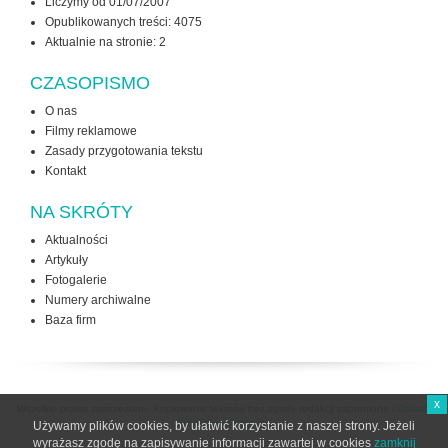
Liczymy od 01/07/2007
Opublikowanych treści: 4075
Aktualnie na stronie:
2
CZASOPISMO
O nas
Filmy reklamowe
Zasady przygotowania tekstu
Kontakt
NA SKRÓTY
Aktualności
Artykuły
Fotogalerie
Numery archiwalne
Baza firm
x
Wszelkie prawa zastrzeżone. Kopiowanie tekstów bez zgody redakcji zabronione /
Zasady
użytkowania strony
Używamy plików cookies, by ułatwić korzystanie z naszej strony. Jeżeli
wyrażasz zgodę na zapisywanie informacji zawartej w cookies
zamknij