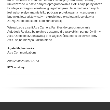
drzwi, rozmieszczeniu elementów instalacji hydraulicznej, zostają
umieszczone w bazie danych oprogramowania CAD i dają pełny obraz
każdego szczegółu konstrukcyjnego budynku. Ta sama baza danych
jest wykorzystywana nie tylko podczas projektowania i wznoszenia
budynku, lecz także w całym okresie jego eksploatacji, co ułatwia
zarządzanie obiektem i jego konserwację.
Wizualizacje z serii Axis Camera Families do oprogramowania
Autodesk Revit są bezpłatnie dostępne dla wszystkich partnerów firmy
Axis. Obecnie przedstawiają one większość kamer sieciowych firmy
Axis i są na bieżąco uaktualniane.
Agata Majkucińska
Axis Communications
Zabezpieczenia 2/2013
5574 odsłony