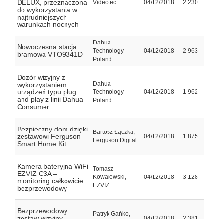
DELUX, przeznaczona
Videotec
04/12/2018
2 230
do wykorzystania w
najtrudniejszych
warunkach nocnych
Dahua
Nowoczesna stacja
Technology
04/12/2018
2 963
bramowa VTO9341D
Poland
Dozór wizyjny z
Dahua
wykorzystaniem
urządzeń typu plug
Technology
04/12/2018
1 962
and play z linii Dahua
Poland
Consumer
Bezpieczny dom dzięki
Bartosz Łączka,
zestawowi Ferguson
04/12/2018
1 875
Ferguson Digital
Smart Home Kit
Kamera bateryjna WiFi
Tomasz
EZVIZ C3A –
Kowalewski,
04/12/2018
3 128
monitoring całkowicie
EZVIZ
bezprzewodowy
Bezprzewodowy
Patryk Gańko,
zestaw wizyjny
04/12/2018
2 381