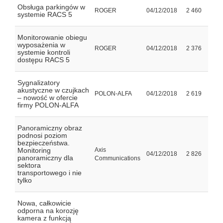
Obsługa parkingów w
ROGER
04/12/2018
2 460
systemie RACS 5
Monitorowanie obiegu
wyposażenia w
ROGER
04/12/2018
2 376
systemie kontroli
dostępu RACS 5
Sygnalizatory
akustyczne w czujkach
POLON-ALFA
04/12/2018
2 619
– nowość w ofercie
firmy POLON-ALFA
Panoramiczny obraz
podnosi poziom
bezpieczeństwa.
Monitoring
Axis
04/12/2018
2 826
panoramiczny dla
Communications
sektora
transportowego i nie
tylko
Nowa, całkowicie
odporna na korozję
kamera z funkcją