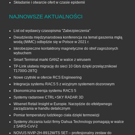
Składanie i otwarcie ofert w czasie epidemii
NAJNOWSZE AKTUALNOŚCI
List od wydawcy czasopisma "Zabezpieczenia"
Dwudziesta międzynarodowa konferencja na temat gaszenia mgłą
wodą (IWMC) odbędzie się w Polsce w 2021 r.
Iskrobezpieczne kontaktrony magnetyczne do stref zagrożonych
wybuchem
Smart Terminal marki GANZ w walce z wirusem
TP-Link ułatwia migrację do sieci 10 Gb/s dzięki przełącznikowi
T1700G‑28TQ
Nowe czytniki w ofercie RCS Engineering
Integracja systemu RACS 5 z wizyjnym systemem dozorowym
Ekonomiczna wersja systemu RACS 5
Systemy radarowe CTRL+SKY RADAR 3D
Wisenet Retail Insight w Europie. Narzędzie do efektywnego
zarządzania w handlu detalicznym
Pomiar temperatury ludzkiego ciała dzięki termowizji
Systemy zliczania ludzi firmy Dahua Technology pomagają w walce
z SARS-CoV-2
NOVUS NVIP-2H-8912M/TS SET – profesjonalny zestaw do