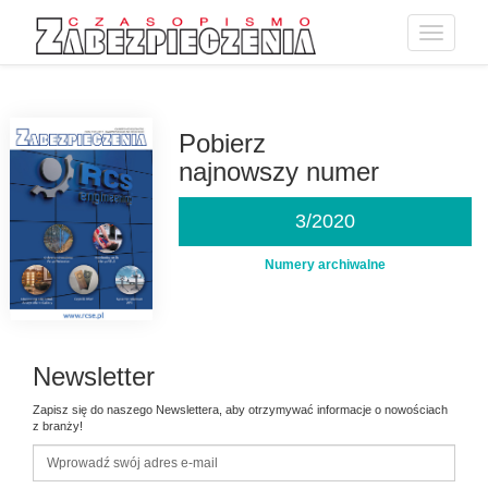
Toggle
navigatio
Przejdź
do
treści
Pobierz
najnowszy numer
3/2020
Numery archiwalne
Newsletter
Zapisz się do naszego Newslettera, aby otrzymywać informacje o nowościach
z branży!