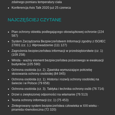
zdalnego pomiaru temperatury ciała
Konferencja Axis Talk 2020 już 25 czerwca
NAJCZĘŚCIEJ CZYTANE
Plan ochrony obiektu podlegającego obowiązkowej ochronie
(224
587)
System Zarządzania Bezpieczeństwem Informacji zgodny z ISO/IEC
27001 (cz. 1.). Wprowadzenie
(111 127)
Zagrożenia bezpieczeństwa informacji w przedsiębiorstwie (cz. 1)
(109 258)
Winda - ważny element bezpieczeństwa pożarowego w ewakuacji
budynków
(105 590)
Ochrona osobista (cz. 2). Zjawiska wymuszające potrzebę
stosowania ochrony osobistej
(84 045)
Ochrona osobista (cz. 1). Historia i rozwój ochrony osobistej na
świecie i w Polsce
(79 658)
Ochrona osobista (cz. 3). Taktyka i technika ochrony osób
(76 714)
Drzwi o zwiększonej odporności na włamanie
(76 513)
Teoria ochrony informacji (cz. 1)
(75 453)
Zintegrowany system bezpieczeństwa człowieka w XXI wieku -
piramida równoboczna
(72 320)