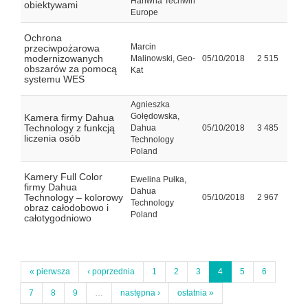
Hanwha Techwin
obiektywami
Europe
Ochrona
Marcin
przeciwpożarowa
modernizowanych
Malinowski, Geo-
05/10/2018
2 515
obszarów za pomocą
Kat
systemu WES
Agnieszka
Gołędowska,
Kamera firmy Dahua
Technology z funkcją
Dahua
05/10/2018
3 485
liczenia osób
Technology
Poland
Kamery Full Color
Ewelina Pułka,
firmy Dahua
Dahua
Technology – kolorowy
05/10/2018
2 967
Technology
obraz całodobowo i
Poland
całotygodniowo
« pierwsza
‹ poprzednia
1
2
3
4
5
6
7
8
9
…
następna ›
ostatnia »