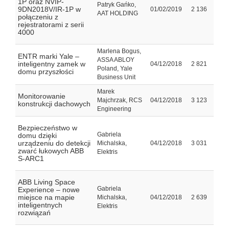
1P oraz NVIP-
Patryk Gańko,
9DN2018V/IR-1P w
01/02/2019
2 136
AAT HOLDING
połączeniu z
rejestratorami z serii
4000
Marlena Bogus,
ENTR marki Yale –
ASSA ABLOY
inteligentny zamek w
04/12/2018
2 821
Poland, Yale
domu przyszłości
Business Unit
Marek
Monitorowanie
Majchrzak, RCS
04/12/2018
3 123
konstrukcji dachowych
Engineering
Bezpieczeństwo w
Gabriela
domu dzięki
urządzeniu do detekcji
Michalska,
04/12/2018
3 031
zwarć łukowych ABB
Elektris
S-ARC1
ABB Living Space
Gabriela
Experience – nowe
miejsce na mapie
Michalska,
04/12/2018
2 639
inteligentnych
Elektris
rozwiązań