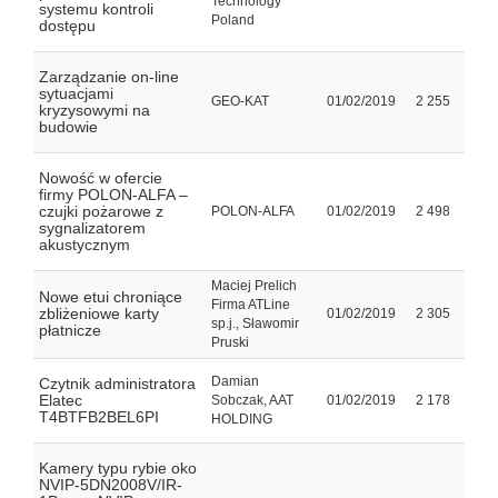
Technology
systemu kontroli
Poland
dostępu
Zarządzanie on-line
sytuacjami
GEO-KAT
01/02/2019
2 255
kryzysowymi na
budowie
Nowość w ofercie
firmy POLON-ALFA –
czujki pożarowe z
POLON-ALFA
01/02/2019
2 498
sygnalizatorem
akustycznym
Maciej Prelich
Nowe etui chroniące
Firma ATLine
zbliżeniowe karty
01/02/2019
2 305
sp.j., Sławomir
płatnicze
Pruski
Damian
Czytnik administratora
Elatec
Sobczak, AAT
01/02/2019
2 178
T4BTFB2BEL6PI
HOLDING
Kamery typu rybie oko
NVIP-5DN2008V/IR-