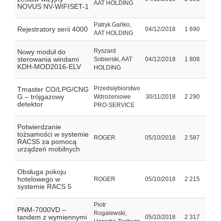
AAT HOLDING
NOVUS NV-WIFISET-1
Patryk Gańko,
Rejestratory serii 4000
04/12/2018
1 690
AAT HOLDING
Ryszard
Nowy moduł do
sterowania windami
Sobierski, AAT
04/12/2018
1 808
KDH-MOD2016-ELV
HOLDING
Przedsiębiorstwo
Tmaster CO/LPG/CNG
G – trójgazowy
Wdrożeniowe
30/11/2018
2 290
detektor
PRO-SERVICE
Potwierdzanie
tożsamości w systemie
ROGER
05/10/2018
2 587
RACS5 za pomocą
urządzeń mobilnych
Obsługa pokoju
hotelowego w
ROGER
05/10/2018
2 215
systemie RACS 5
Piotr
PNM-7000VD –
Rogalewski,
tandem z wymiennymi
05/10/2018
2 317