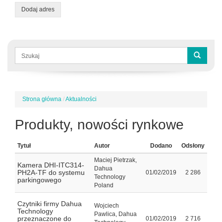
Dodaj adres
Formularz
wyszukiwania
Szukaj
Strona główna
/
Aktualności
Jesteś
tutaj
Produkty, nowości rynkowe
Tytuł
Autor
Dodano
Odsłony
Maciej Pietrzak,
Kamera DHI-ITC314-
Dahua
PH2A-TF do systemu
01/02/2019
2 286
Technology
parkingowego
Poland
Czytniki firmy Dahua
Wojciech
Technology
Pawlica, Dahua
przeznaczone do
01/02/2019
2 716