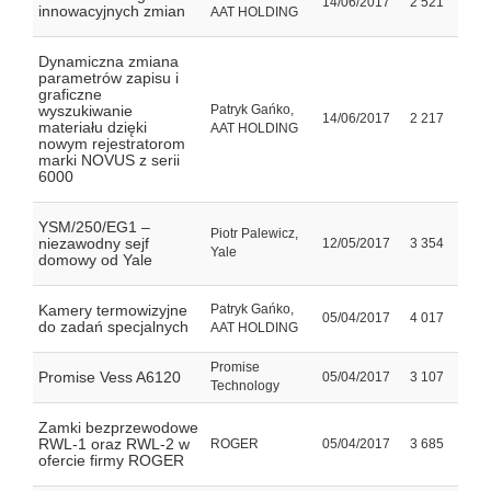
14/06/2017
2 521
innowacyjnych zmian
AAT HOLDING
Dynamiczna zmiana
parametrów zapisu i
graficzne
wyszukiwanie
Patryk Gańko,
14/06/2017
2 217
materiału dzięki
AAT HOLDING
nowym rejestratorom
marki NOVUS z serii
6000
YSM/250/EG1 –
Piotr Palewicz,
niezawodny sejf
12/05/2017
3 354
Yale
domowy od Yale
Kamery termowizyjne
Patryk Gańko,
05/04/2017
4 017
do zadań specjalnych
AAT HOLDING
Promise
Promise Vess A6120
05/04/2017
3 107
Technology
Zamki bezprzewodowe
RWL-1 oraz RWL-2 w
ROGER
05/04/2017
3 685
ofercie firmy ROGER