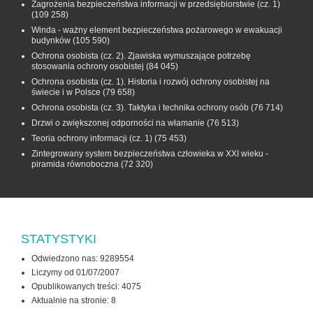
Zagrożenia bezpieczeństwa informacji w przedsiębiorstwie (cz. 1)
(109 258)
Winda - ważny element bezpieczeństwa pożarowego w ewakuacji
budynków
(105 590)
Ochrona osobista (cz. 2). Zjawiska wymuszające potrzebę
stosowania ochrony osobistej
(84 045)
Ochrona osobista (cz. 1). Historia i rozwój ochrony osobistej na
świecie i w Polsce
(79 658)
Ochrona osobista (cz. 3). Taktyka i technika ochrony osób
(76 714)
Drzwi o zwiększonej odporności na włamanie
(76 513)
Teoria ochrony informacji (cz. 1)
(75 453)
Zintegrowany system bezpieczeństwa człowieka w XXI wieku -
piramida równoboczna
(72 320)
STATYSTYKI
Odwiedzono nas: 9289554
Liczymy od 01/07/2007
Opublikowanych treści: 4075
Aktualnie na stronie:
8