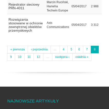
Marcin Ruciński,
Rejestrator sieciowy
Hanwha
05/04/2017
2 988
PRN-4011
Techwin Europe
Rozwiązania
stosowane w ochronie
Axis
05/04/2017
3 312
zewnętrznej obiektów
Communications
przemysłowych
« pierwsza
‹ poprzednia
…
4
5
6
7
8
9
10
11
12
…
następna ›
ostatnia »
NAJNOWSZE ARTYKUŁY