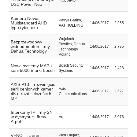
HOLDING
DSC Power Neo
Kamera Novus
Patryk Gańko,
Multistandard AHD
14/06/2017
2 355
AAT HOLDING
typu rybie oko
Wojciech
Bezprzewodowy
Pawlica, Dahua
wideodomofon firmy
14/06/2017
2 785
Technology
Dahua Technology
Poland
Nowe systemy MAP z
Bosch Security
14/06/2017
2 428
serii 5000 marki Bosch
Systems
AXIS P13 – rozwinięcie
serii cenionych kamer
Axis
14/06/2017
2 627
4K o rozdzielczości 5
Communications
MP
Interkomy IP firmy 2N
w dystrybucji firmy
Arpol
14/06/2017
3 076
Arpol
VENO – szereg
Piotr Olejarz,