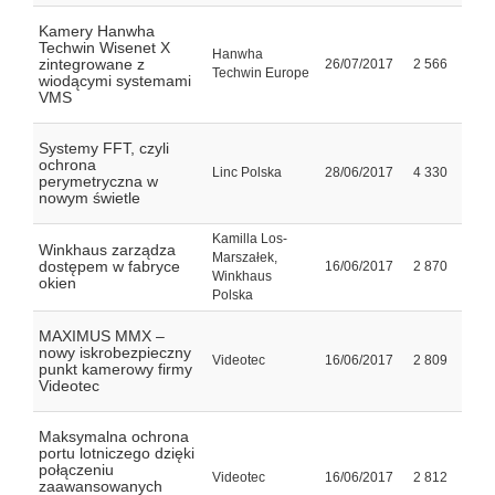
Kamery Hanwha
Techwin Wisenet X
Hanwha
zintegrowane z
26/07/2017
2 566
Techwin Europe
wiodącymi systemami
VMS
Systemy FFT, czyli
ochrona
Linc Polska
28/06/2017
4 330
perymetryczna w
nowym świetle
Kamilla Los-
Winkhaus zarządza
Marszałek,
dostępem w fabryce
16/06/2017
2 870
Winkhaus
okien
Polska
MAXIMUS MMX –
nowy iskrobezpieczny
Videotec
16/06/2017
2 809
punkt kamerowy firmy
Videotec
Maksymalna ochrona
portu lotniczego dzięki
połączeniu
Videotec
16/06/2017
2 812
zaawansowanych