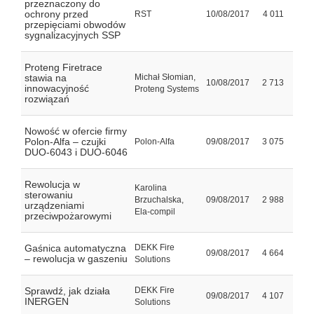
przeznaczony do
ochrony przed
RST
10/08/2017
4 011
przepięciami obwodów
sygnalizacyjnych SSP
Proteng Firetrace
stawia na
Michał Słomian,
10/08/2017
2 713
innowacyjność
Proteng Systems
rozwiązań
Nowość w ofercie firmy
Polon-Alfa – czujki
Polon-Alfa
09/08/2017
3 075
DUO-6043 i DUO-6046
Rewolucja w
Karolina
sterowaniu
Brzuchalska,
09/08/2017
2 988
urządzeniami
Ela-compil
przeciwpożarowymi
Gaśnica automatyczna
DEKK Fire
09/08/2017
4 664
– rewolucja w gaszeniu
Solutions
Sprawdź, jak działa
DEKK Fire
09/08/2017
4 107
INERGEN
Solutions