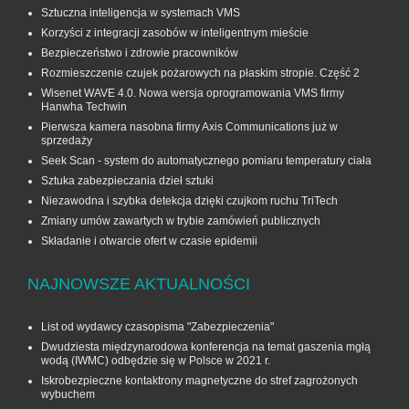
Sztuczna inteligencja w systemach VMS
Korzyści z integracji zasobów w inteligentnym mieście
Bezpieczeństwo i zdrowie pracowników
Rozmieszczenie czujek pożarowych na płaskim stropie. Część 2
Wisenet WAVE 4.0. Nowa wersja oprogramowania VMS firmy
Hanwha Techwin
Pierwsza kamera nasobna firmy Axis Communications już w
sprzedaży
Seek Scan - system do automatycznego pomiaru temperatury ciała
Sztuka zabezpieczania dzieł sztuki
Niezawodna i szybka detekcja dzięki czujkom ruchu TriTech
Zmiany umów zawartych w trybie zamówień publicznych
Składanie i otwarcie ofert w czasie epidemii
NAJNOWSZE AKTUALNOŚCI
List od wydawcy czasopisma "Zabezpieczenia"
Dwudziesta międzynarodowa konferencja na temat gaszenia mgłą
wodą (IWMC) odbędzie się w Polsce w 2021 r.
Iskrobezpieczne kontaktrony magnetyczne do stref zagrożonych
wybuchem