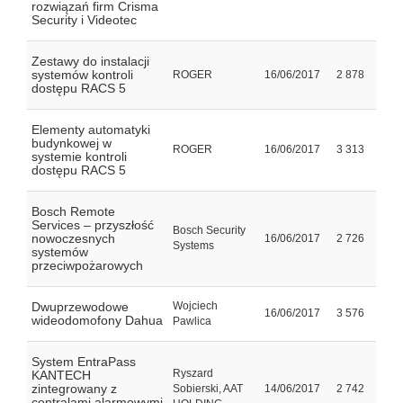
rozwiązań firm Crisma
Security i Videotec
Zestawy do instalacji
systemów kontroli
ROGER
16/06/2017
2 878
dostępu RACS 5
Elementy automatyki
budynkowej w
ROGER
16/06/2017
3 313
systemie kontroli
dostępu RACS 5
Bosch Remote
Services – przyszłość
Bosch Security
nowoczesnych
16/06/2017
2 726
Systems
systemów
przeciwpożarowych
Dwuprzewodowe
Wojciech
16/06/2017
3 576
wideodomofony Dahua
Pawlica
System EntraPass
Ryszard
KANTECH
zintegrowany z
Sobierski, AAT
14/06/2017
2 742
centralami alarmowymi