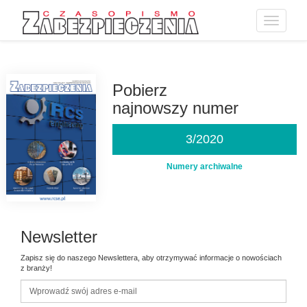
Toggle
navigatio
Przejdź
do
treści
Pobierz
najnowszy numer
3/2020
Numery archiwalne
Newsletter
Zapisz się do naszego Newslettera, aby otrzymywać informacje o nowościach
z branży!