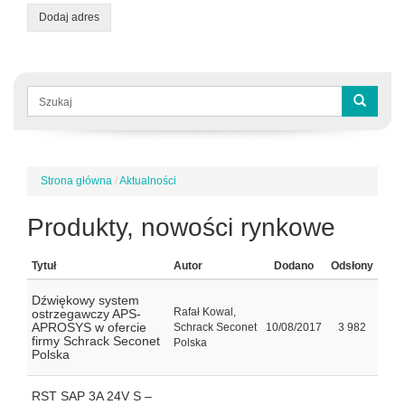
Dodaj adres
Formularz
wyszukiwania
Szukaj
Strona główna
/
Aktualności
Jesteś
tutaj
Produkty, nowości rynkowe
Tytuł
Autor
Dodano
Odsłony
Dźwiękowy system
Rafał Kowal,
ostrzegawczy APS-
APROSYS w ofercie
Schrack Seconet
10/08/2017
3 982
firmy Schrack Seconet
Polska
Polska
RST SAP 3A 24V S –