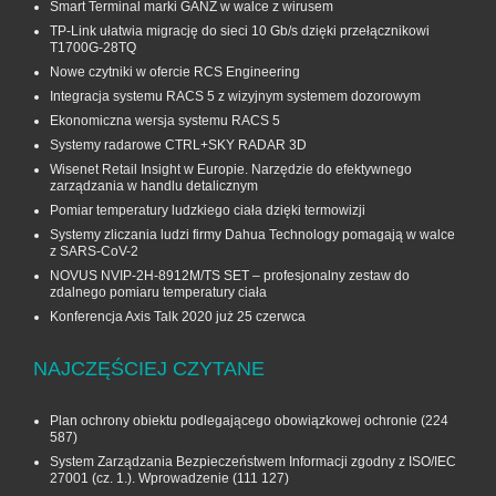
Smart Terminal marki GANZ w walce z wirusem
TP-Link ułatwia migrację do sieci 10 Gb/s dzięki przełącznikowi
T1700G‑28TQ
Nowe czytniki w ofercie RCS Engineering
Integracja systemu RACS 5 z wizyjnym systemem dozorowym
Ekonomiczna wersja systemu RACS 5
Systemy radarowe CTRL+SKY RADAR 3D
Wisenet Retail Insight w Europie. Narzędzie do efektywnego
zarządzania w handlu detalicznym
Pomiar temperatury ludzkiego ciała dzięki termowizji
Systemy zliczania ludzi firmy Dahua Technology pomagają w walce
z SARS-CoV-2
NOVUS NVIP-2H-8912M/TS SET – profesjonalny zestaw do
zdalnego pomiaru temperatury ciała
Konferencja Axis Talk 2020 już 25 czerwca
NAJCZĘŚCIEJ CZYTANE
Plan ochrony obiektu podlegającego obowiązkowej ochronie
(224
587)
System Zarządzania Bezpieczeństwem Informacji zgodny z ISO/IEC
27001 (cz. 1.). Wprowadzenie
(111 127)