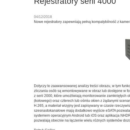
Rejestratory serii 4000
04/12/2018
Nowe rejestratory zapewniają pełną kompatybilność z kamera
Dotyczy to zaawansowanej analizy treści obrazu, w tym funkcji
zliczania osób są wmontowywane w obraz lub dostępne w form
z serii 2000, które umożliwiają monitorowanie zamkniętych 
(kołowego) oraz czterech lub ośmiu okien z żądanymi scenami
H.265, a materiał wizyjny jest zapisywany w czasie rzeczyw
szesnastokanałowe mają dodatkowo wyjście eSATA pozwalaj
systemem operacyjnym Android lub iOS oraz aplikacja NHDR
pozwalają obecnie na łączenie wielu różnych systemów dozor