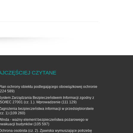
AJCZĘŚCIEJ CZYTANE
Plan ochrony obiektu podlegającego obowiązkowej ochronie
(224 589)
System Zarządzania Bezpieczeństwem Informacji zgodny z
ISO/IEC 27001 (cz. 1.). Wprowadzenie
(111 129)
Zagrożenia bezpieczeństwa informacji w przedsiębiorstwie
(cz. 1)
(109 260)
Winda - ważny element bezpieczeństwa pożarowego w
ewakuacji budynków
(105 597)
Ochrona osobista (cz. 2). Zjawiska wymuszające potrzebę