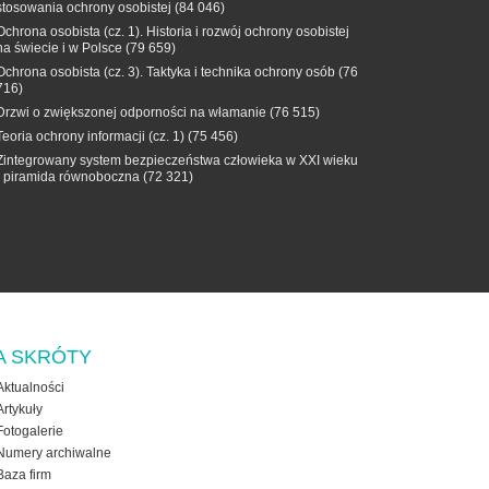
stosowania ochrony osobistej
(84 046)
Ochrona osobista (cz. 1). Historia i rozwój ochrony osobistej
na świecie i w Polsce
(79 659)
Ochrona osobista (cz. 3). Taktyka i technika ochrony osób
(76
716)
Drzwi o zwiększonej odporności na włamanie
(76 515)
Teoria ochrony informacji (cz. 1)
(75 456)
Zintegrowany system bezpieczeństwa człowieka w XXI wieku
- piramida równoboczna
(72 321)
A SKRÓTY
Aktualności
Artykuły
Fotogalerie
Numery archiwalne
Baza firm