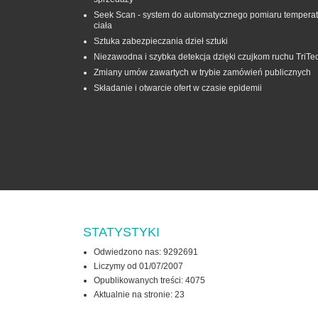
Seek Scan - system do automatycznego pomiaru temperat
ciała
Sztuka zabezpieczania dzieł sztuki
Niezawodna i szybka detekcja dzięki czujkom ruchu TriTe
Zmiany umów zawartych w trybie zamówień publicznych
Składanie i otwarcie ofert w czasie epidemii
STATYSTYKI
Odwiedzono nas: 9292691
Liczymy od 01/07/2007
Opublikowanych treści: 4075
Aktualnie na stronie:
23