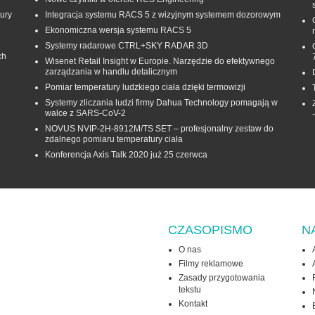
ury
Integracja systemu RACS 5 z wizyjnym systemem dozorowym
Ekonomiczna wersja systemu RACS 5
Systemy radarowe CTRL+SKY RADAR 3D
ch
Wisenet Retail Insight w Europie. Narzędzie do efektywnego
zarządzania w handlu detalicznym
Pomiar temperatury ludzkiego ciała dzięki termowizji
Systemy zliczania ludzi firmy Dahua Technology pomagają w
walce z SARS-CoV-2
NOVUS NVIP-2H-8912M/TS SET – profesjonalny zestaw do
zdalnego pomiaru temperatury ciała
Konferencja Axis Talk 2020 już 25 czerwca
CZASOPISMO
N
O nas
Filmy reklamowe
Zasady przygotowania
tekstu
Kontakt