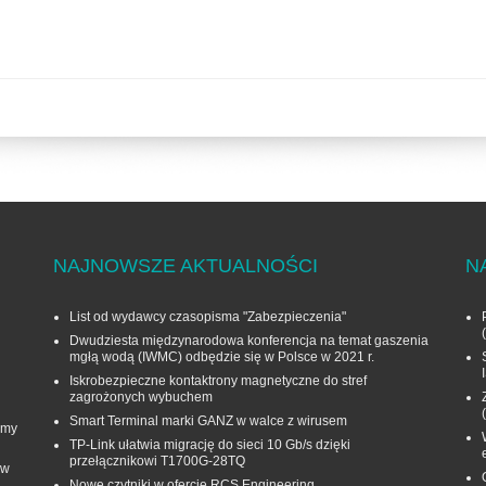
NAJNOWSZE AKTUALNOŚCI
N
List od wydawcy czasopisma "Zabezpieczenia"
Dwudziesta międzynarodowa konferencja na temat gaszenia
mgłą wodą (IWMC) odbędzie się w Polsce w 2021 r.
Iskrobezpieczne kontaktrony magnetyczne do stref
zagrożonych wybuchem
Smart Terminal marki GANZ w walce z wirusem
rmy
TP-Link ułatwia migrację do sieci 10 Gb/s dzięki
przełącznikowi T1700G‑28TQ
 w
Nowe czytniki w ofercie RCS Engineering