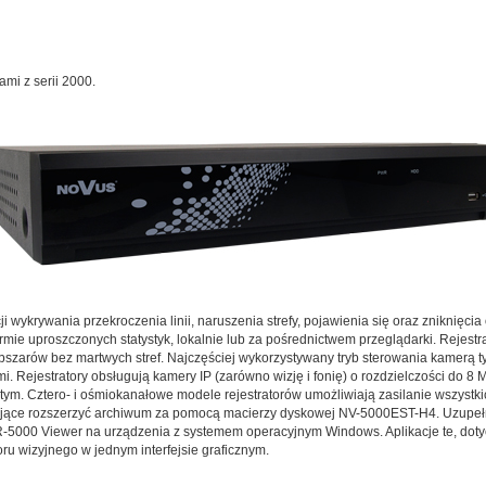
mi z serii 2000.
 wykrywania przekroczenia linii, naruszenia strefy, pojawienia się oraz zniknięcia o
ie uproszczonych statystyk, lokalnie lub za pośrednictwem przeglądarki. Rejestra
obszarów bez martwych stref. Najczęściej wykorzystywany tryb sterowania kamerą 
. Rejestratory obsługują kamery IP (zarówno wizję i fonię) o rozdzielczości do 8
istym. Cztero- i ośmiokanałowe modele rejestratorów umożliwiają zasilanie wszyst
ące rozszerzyć archiwum za pomocą macierzy dyskowej NV-5000EST-H4. Uzupełn
-5000 Viewer na urządzenia z systemem operacyjnym Windows. Aplikacje te, doty
u wizyjnego w jednym interfejsie graficznym.