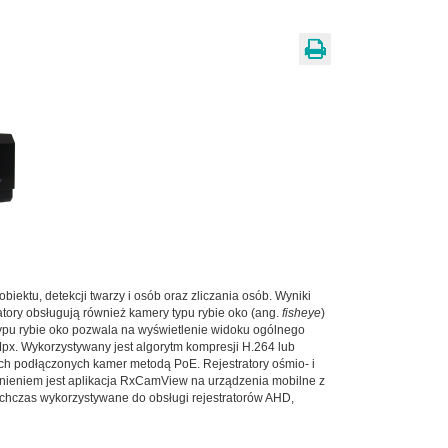
biektu, detekcji twarzy i osób oraz zliczania osób. Wyniki
tory obsługują również kamery typu rybie oko (ang.
fisheye
)
typu rybie oko pozwala na wyświetlenie widoku ogólnego
 Mpx. Wykorzystywany jest algorytm kompresji H.264 lub
kich podłączonych kamer metodą PoE. Rejestratory ośmio- i
ieniem jest aplikacja RxCamView na urządzenia mobilne z
chczas wykorzystywane do obsługi rejestratorów AHD,