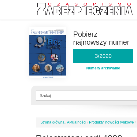
Przejdź
do
Pobierz
treści
najnowszy numer
3/2020
Numery archiwalne
Formularz
wyszukiwania
Szukaj
Strona główna
/
Aktualności
/
Produkty, nowości rynkowe
/
Jesteś
tutaj