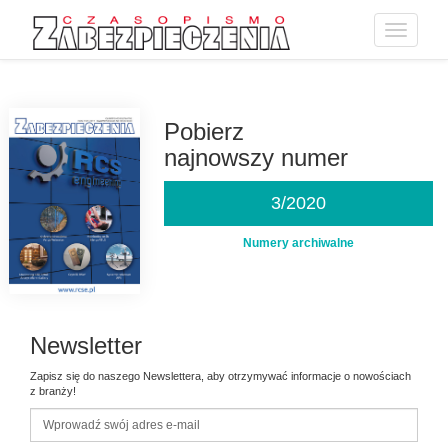
Toggle
navigatio
Przejdź
do
treści
Pobierz
najnowszy numer
3/2020
Numery archiwalne
Newsletter
Zapisz się do naszego Newslettera, aby otrzymywać informacje o nowościach
z branży!