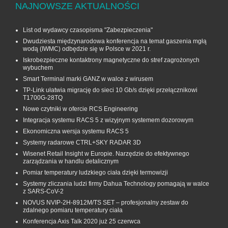
NAJNOWSZE AKTUALNOŚCI
List od wydawcy czasopisma "Zabezpieczenia"
Dwudziesta międzynarodowa konferencja na temat gaszenia mgłą
wodą (IWMC) odbędzie się w Polsce w 2021 r.
Iskrobezpieczne kontaktrony magnetyczne do stref zagrożonych
wybuchem
Smart Terminal marki GANZ w walce z wirusem
TP-Link ułatwia migrację do sieci 10 Gb/s dzięki przełącznikowi
T1700G‑28TQ
Nowe czytniki w ofercie RCS Engineering
Integracja systemu RACS 5 z wizyjnym systemem dozorowym
Ekonomiczna wersja systemu RACS 5
Systemy radarowe CTRL+SKY RADAR 3D
Wisenet Retail Insight w Europie. Narzędzie do efektywnego
zarządzania w handlu detalicznym
Pomiar temperatury ludzkiego ciała dzięki termowizji
Systemy zliczania ludzi firmy Dahua Technology pomagają w walce
z SARS-CoV-2
NOVUS NVIP-2H-8912M/TS SET – profesjonalny zestaw do
zdalnego pomiaru temperatury ciała
Konferencja Axis Talk 2020 już 25 czerwca