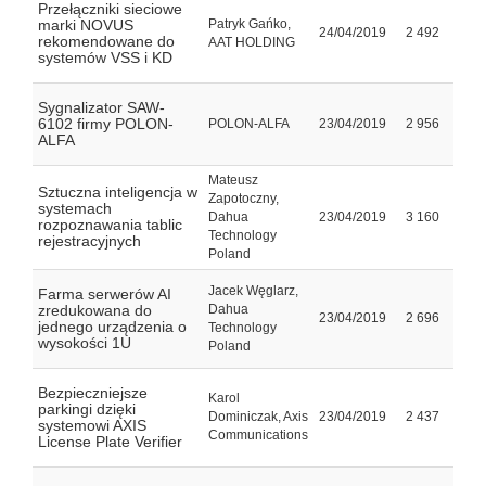
Przełączniki sieciowe
marki NOVUS
Patryk Gańko,
24/04/2019
2 492
rekomendowane do
AAT HOLDING
systemów VSS i KD
Sygnalizator SAW-
6102 firmy POLON-
POLON-ALFA
23/04/2019
2 956
ALFA
Mateusz
Sztuczna inteligencja w
Zapotoczny,
systemach
Dahua
23/04/2019
3 160
rozpoznawania tablic
Technology
rejestracyjnych
Poland
Jacek Węglarz,
Farma serwerów AI
zredukowana do
Dahua
23/04/2019
2 696
jednego urządzenia o
Technology
wysokości 1U
Poland
Bezpieczniejsze
Karol
parkingi dzięki
Dominiczak, Axis
23/04/2019
2 437
systemowi AXIS
Communications
License Plate Verifier