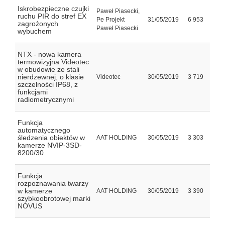
Iskrobezpieczne czujki
Paweł Piasecki,
ruchu PIR do stref EX
Pe Projekt
31/05/2019
6 953
zagrożonych
Paweł Piasecki
wybuchem
NTX - nowa kamera
termowizyjna Videotec
w obudowie ze stali
nierdzewnej, o klasie
Videotec
30/05/2019
3 719
szczelności IP68, z
funkcjami
radiometrycznymi
Funkcja
automatycznego
śledzenia obiektów w
AAT HOLDING
30/05/2019
3 303
kamerze NVIP-3SD-
8200/30
Funkcja
rozpoznawania twarzy
w kamerze
AAT HOLDING
30/05/2019
3 390
szybkoobrotowej marki
NOVUS