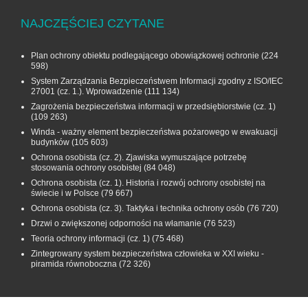
NAJCZĘŚCIEJ CZYTANE
Plan ochrony obiektu podlegającego obowiązkowej ochronie
(224
598)
System Zarządzania Bezpieczeństwem Informacji zgodny z ISO/IEC
27001 (cz. 1.). Wprowadzenie
(111 134)
Zagrożenia bezpieczeństwa informacji w przedsiębiorstwie (cz. 1)
(109 263)
Winda - ważny element bezpieczeństwa pożarowego w ewakuacji
budynków
(105 603)
Ochrona osobista (cz. 2). Zjawiska wymuszające potrzebę
stosowania ochrony osobistej
(84 048)
Ochrona osobista (cz. 1). Historia i rozwój ochrony osobistej na
świecie i w Polsce
(79 667)
Ochrona osobista (cz. 3). Taktyka i technika ochrony osób
(76 720)
Drzwi o zwiększonej odporności na włamanie
(76 523)
Teoria ochrony informacji (cz. 1)
(75 468)
Zintegrowany system bezpieczeństwa człowieka w XXI wieku -
piramida równoboczna
(72 326)