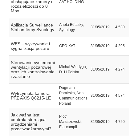
obsługujące kamery o
AAT HOLDING
rozdzielczości do 8
Mpx
Aplikacja Surveillance
Aneta Bélasky,
31/05/2019
4 530
Station firmy Synology
Synology
WES – wykrywanie i
GEO-KAT
31/05/2019
4 295
sygnalizacja pożaru
Sterowanie systemami
wentylacji pożarowej
Michał Włodyga,
31/05/2019
4 274
oraz ich kontrolowanie
D+H Polska
i zasilanie
Dagmara
Wytrzymała kamera
Pomirska, Axis
31/05/2019
4 574
PTZ AXIS Q6215-LE
Communications
Poland
Jak ważna jest
Piotr
centrala sterująca
Matuszewski,
31/05/2019
4 720
urządzeniami
Ela-compil
przeciwpożarowymi?