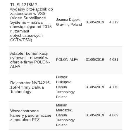
TL-SL1218MP –
wydajny przełącznik do
zastosowań w VSS
(Video Surveillance
Joanna Dąbek,
Systems – nazwa
31/05/2019
4 219
Grayling Poland
obowiązująca od 2015
r., zamiast
dotychczasowych
CCTV/TSN)
Adapter komunikacji
cyfrowej – nowość w
POLON-ALFA
31/05/2019
4 631
ofercie firmy POLON-
ALFA
Łukasz
Biskupski,
Rejestrator NVR4216-
16P-I firmy Dahua
Dahua
31/05/2019
4 170
Technology
Technology
Poland
Marian
Maroszek,
Wszechstronne
kamery panoramiczne
Dahua
31/05/2019
4 089
z modułem PTZ
Technology
Poland