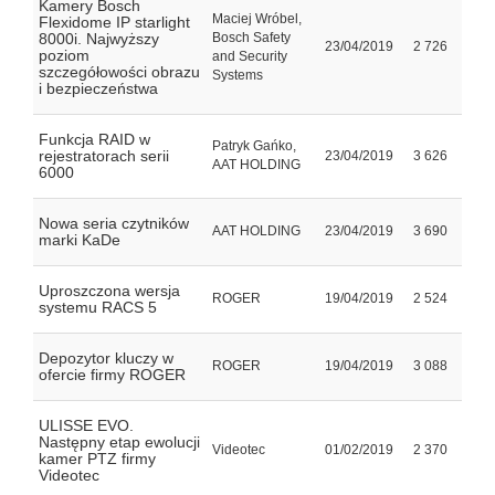
Kamery Bosch
Maciej Wróbel,
Flexidome IP starlight
8000i. Najwyższy
Bosch Safety
23/04/2019
2 726
poziom
and Security
szczegółowości obrazu
Systems
i bezpieczeństwa
Funkcja RAID w
Patryk Gańko,
rejestratorach serii
23/04/2019
3 626
AAT HOLDING
6000
Nowa seria czytników
AAT HOLDING
23/04/2019
3 690
marki KaDe
Uproszczona wersja
ROGER
19/04/2019
2 524
systemu RACS 5
Depozytor kluczy w
ROGER
19/04/2019
3 088
ofercie firmy ROGER
ULISSE EVO.
Następny etap ewolucji
Videotec
01/02/2019
2 370
kamer PTZ firmy
Videotec