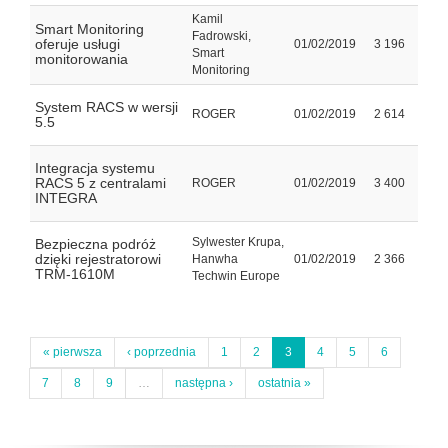
Kamil
Smart Monitoring
Fadrowski,
oferuje usługi
01/02/2019
3 196
Smart
monitorowania
Monitoring
System RACS w wersji
ROGER
01/02/2019
2 614
5.5
Integracja systemu
RACS 5 z centralami
ROGER
01/02/2019
3 400
INTEGRA
Sylwester Krupa,
Bezpieczna podróż
dzięki rejestratorowi
Hanwha
01/02/2019
2 366
TRM-1610M
Techwin Europe
« pierwsza
‹ poprzednia
1
2
3
4
5
6
7
8
9
…
następna ›
ostatnia »