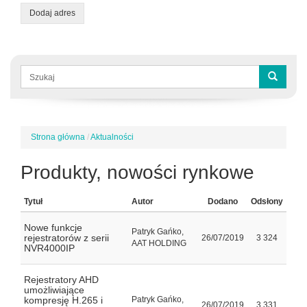
Dodaj adres
Formularz
wyszukiwania
Szukaj
Strona główna
/
Aktualności
Jesteś
tutaj
Produkty, nowości rynkowe
Tytuł
Autor
Dodano
Odsłony
Nowe funkcje
Patryk Gańko,
rejestratorów z serii
26/07/2019
3 324
AAT HOLDING
NVR4000IP
Rejestratory AHD
umożliwiające
kompresję H.265 i
Patryk Gańko,
26/07/2019
3 331