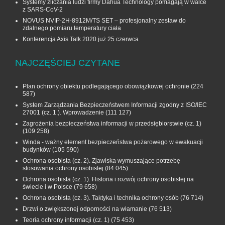
Systemy zliczania ludzi firmy Dahua Technology pomagają w walce
z SARS-CoV-2
NOVUS NVIP-2H-8912M/TS SET – profesjonalny zestaw do
zdalnego pomiaru temperatury ciała
Konferencja Axis Talk 2020 już 25 czerwca
NAJCZĘŚCIEJ CZYTANE
Plan ochrony obiektu podlegającego obowiązkowej ochronie
(224
587)
System Zarządzania Bezpieczeństwem Informacji zgodny z ISO/IEC
27001 (cz. 1.). Wprowadzenie
(111 127)
Zagrożenia bezpieczeństwa informacji w przedsiębiorstwie (cz. 1)
(109 258)
Winda - ważny element bezpieczeństwa pożarowego w ewakuacji
budynków
(105 590)
Ochrona osobista (cz. 2). Zjawiska wymuszające potrzebę
stosowania ochrony osobistej
(84 045)
Ochrona osobista (cz. 1). Historia i rozwój ochrony osobistej na
świecie i w Polsce
(79 658)
Ochrona osobista (cz. 3). Taktyka i technika ochrony osób
(76 714)
Drzwi o zwiększonej odporności na włamanie
(76 513)
Teoria ochrony informacji (cz. 1)
(75 453)