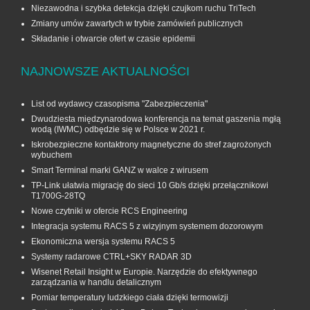
Niezawodna i szybka detekcja dzięki czujkom ruchu TriTech
Zmiany umów zawartych w trybie zamówień publicznych
Składanie i otwarcie ofert w czasie epidemii
NAJNOWSZE AKTUALNOŚCI
List od wydawcy czasopisma "Zabezpieczenia"
Dwudziesta międzynarodowa konferencja na temat gaszenia mgłą
wodą (IWMC) odbędzie się w Polsce w 2021 r.
Iskrobezpieczne kontaktrony magnetyczne do stref zagrożonych
wybuchem
Smart Terminal marki GANZ w walce z wirusem
TP-Link ułatwia migrację do sieci 10 Gb/s dzięki przełącznikowi
T1700G‑28TQ
Nowe czytniki w ofercie RCS Engineering
Integracja systemu RACS 5 z wizyjnym systemem dozorowym
Ekonomiczna wersja systemu RACS 5
Systemy radarowe CTRL+SKY RADAR 3D
Wisenet Retail Insight w Europie. Narzędzie do efektywnego
zarządzania w handlu detalicznym
Pomiar temperatury ludzkiego ciała dzięki termowizji