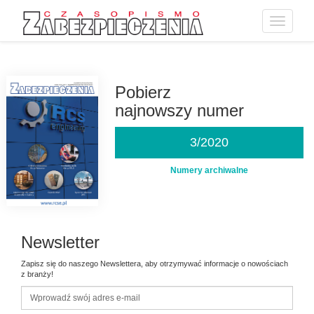
Toggle
navigatio
Przejdź
do
treści
Pobierz
najnowszy numer
3/2020
Numery archiwalne
Newsletter
Zapisz się do naszego Newslettera, aby otrzymywać informacje o nowościach
z branży!