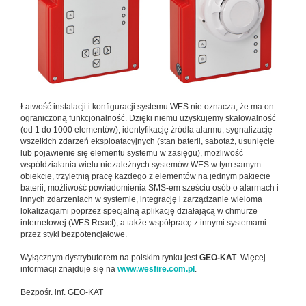
Łatwość instalacji i konfiguracji systemu WES nie oznacza, że ma on
ograniczoną funkcjonalność. Dzięki niemu uzyskujemy skalowalność
(od 1 do 1000 elementów), identyfikację źródła alarmu, sygnalizację
wszelkich zdarzeń eksploatacyjnych (stan baterii, sabotaż, usunięcie
lub pojawienie się elementu systemu w zasięgu), możliwość
współdziałania wielu niezależnych systemów WES w tym samym
obiekcie, trzyletnią pracę każdego z elementów na jednym pakiecie
baterii, możliwość powiadomienia SMS-em sześciu osób o alarmach i
innych zdarzeniach w systemie, integrację i zarządzanie wieloma
lokalizacjami poprzez specjalną aplikację działającą w chmurze
internetowej (WES React), a także współpracę z innymi systemami
przez styki bezpotencjałowe.
Wyłącznym dystrybutorem na polskim rynku jest
GEO-KAT
. Więcej
informacji znajduje się na
www.wesfire.com.pl
.
Bezpośr. inf. GEO-KAT