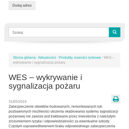
Dodaj adres
Formularz
wyszukiwania
Szukaj
Strona główna
/
Aktualności
/
Produkty, nowości rynkowe
/
WES –
Jesteś
wykrywanie i sygnalizacja pożaru
tutaj
WES – wykrywanie i
sygnalizacja pożaru
31/05/2019
Zabezpieczenie obiektów budowanych, remontowanych lub
pozbawionych możliwości ułożenia okablowania systemu sygnalizacji
pożarowej nie zawsze jest traktowane przez inwestorów z należytym
zrozumieniem ryzyka i odpowiedzialności za ewentualne szkody.
Częstym usprawiedliwieniem braku odpowiedniego zabezpieczenia