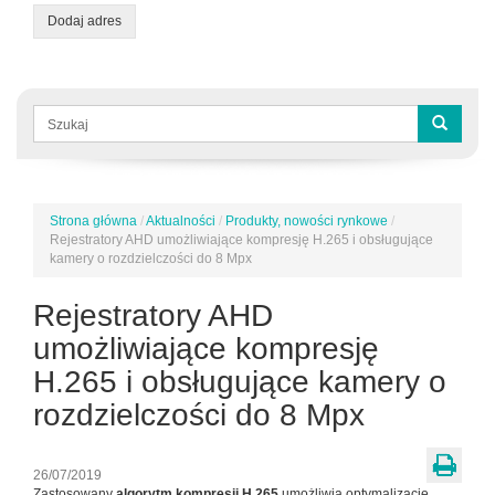
Dodaj adres
Formularz
wyszukiwania
Szukaj
Strona główna
/
Aktualności
/
Produkty, nowości rynkowe
/
Jesteś
Rejestratory AHD umożliwiające kompresję H.265 i obsługujące
tutaj
kamery o rozdzielczości do 8 Mpx
Rejestratory AHD
umożliwiające kompresję
H.265 i obsługujące kamery o
rozdzielczości do 8 Mpx
26/07/2019
Zastosowany
algorytm kompresji H.265
umożliwia optymalizację