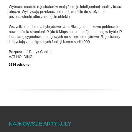
Wybrane modele rejestratorów mają funkcje inteligentnej analizy treści
obrazu. Wykrywają przekroczenie linii, wejście do strefy oraz
pozostawienie albo zniknięcie obiektu.
Wszystkie modele są hybrydowe. Umożliwiają dodatkowo pobieranie
nawet ośmiu strumieni IP (do 8 Mbps na strumień) lub pracę w trybie IP
i zamianę sygnałów analogowych na strumienie cyfrowe. Rejestratory
korzystają z inteligentnych funkcji kamer serii 4000.
Bezpośr. inf. Patryk Gańko
AAT HOLDING
3334 odsłony
NAJNOWSZE ARTYKUŁY