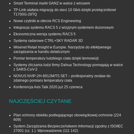
Smart Terminal marki GANZ w walce z wirusem
TP-Link ułatwia migrację do sieci 10 Gb/s dzięki przełącznikowi
T1700G‑28TQ
Nowe czytniki w ofercie RCS Engineering
Integracja systemu RACS 5 z wizyjnym systemem dozorowym
Ekonomiczna wersja systemu RACS 5
Systemy radarowe CTRL+SKY RADAR 3D
Wisenet Retail Insight w Europie. Narzędzie do efektywnego
zarządzania w handlu detalicznym
Pomiar temperatury ludzkiego ciała dzięki termowizji
Systemy zliczania ludzi firmy Dahua Technology pomagają w walce
z SARS-CoV-2
NOVUS NVIP-2H-8912M/TS SET – profesjonalny zestaw do
zdalnego pomiaru temperatury ciała
Konferencja Axis Talk 2020 już 25 czerwca
NAJCZĘŚCIEJ CZYTANE
Plan ochrony obiektu podlegającego obowiązkowej ochronie
(224
609)
System Zarządzania Bezpieczeństwem Informacji zgodny z ISO/IEC
27001 (cz. 1.). Wprowadzenie
(111 142)