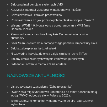
Sztuczna inteligencja w systemach VMS
Korzyści z integracji zasobów w inteligentnym mieście
Bezpieczeństwo i zdrowie pracowników
Rozmieszczenie czujek pożarowych na płaskim stropie. Część 2
Wisenet WAVE 4.0. Nowa wersja oprogramowania VMS firmy
Hanwha Techwin
Pierwsza kamera nasobna firmy Axis Communications już w
sprzedaży
Seek Scan - system do automatycznego pomiaru temperatury ciała
Sztuka zabezpieczania dzieł sztuki
Niezawodna i szybka detekcja dzięki czujkom ruchu TriTech
Zmiany umów zawartych w trybie zamówień publicznych
Składanie i otwarcie ofert w czasie epidemii
NAJNOWSZE AKTUALNOŚCI
List od wydawcy czasopisma "Zabezpieczenia"
Dwudziesta międzynarodowa konferencja na temat gaszenia mgłą
wodą (IWMC) odbędzie się w Polsce w 2021 r.
Iskrobezpieczne kontaktrony magnetyczne do stref zagrożonych
wybuchem