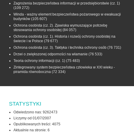
Zagrożenia bezpieczeństwa informacji w przedsiębiorstwie (cz. 1)
(109 272)
Winda - ważny element bezpieczeństwa pożarowego w ewakuacji
budynków
(105 607)
Ochrona osobista (cz. 2). Zjawiska wymuszające potrzebę
stosowania ochrony osobistej
(84 057)
Ochrona osobista (cz. 1). Historia i rozwój ochrony osobistej na
świecie i w Polsce
(79 677)
Ochrona osobista (cz. 3). Taktyka i technika ochrony osób
(76 731)
Drzwi o zwiększonej odporności na włamanie
(76 533)
Teoria ochrony informacji (cz. 1)
(75 483)
Zintegrowany system bezpieczeństwa człowieka w XXI wieku -
piramida równoboczna
(72 334)
STATYSTYKI
Odwiedzono nas: 9262473
Liczymy od 01/07/2007
Opublikowanych treści: 4075
Aktualnie na stronie:
6