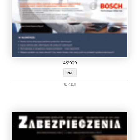
4/2009
PDF
4110