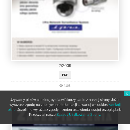
2/2009
PDF
4108
x
Używamy plików cookies, by ułatwić korzystanie z naszej strony. Jeżeli
wyrażasz zgodę na zapisywanie informacji zawartej w cookies
zamknij
okno
. Jeżeli nie wyrażasz zgody – zmień ustawienia swojej przeglądarki.
Przeczytaj nasze
Zasady Użytkowania Strony.