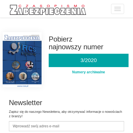
Toggle
navigatio
Przejdź
do
treści
Pobierz
najnowszy numer
3/2020
Numery archiwalne
Newsletter
Zapisz się do naszego Newslettera, aby otrzymywać informacje o nowościach
z branży!