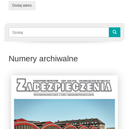
Dodaj adres
Formularz
wyszukiwania
Szukaj
Numery archiwalne