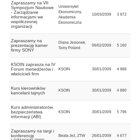
Zapraszamy na VII
Uniwersytet
Sympozjum Naukowe
- Zarządzanie
Ekonomiczny,
10/03/2009
3 972
informacjami we
Akademia
współczesnej
Ekonomiczna
organizacji
Zapraszamy na
Diana Jesionek,
prezentację kamer
06/02/2009
5 160
Sony Poland
firmy SONY
KSOIN zaprasza na IV
Forum menedżerów i
KSOIN
30/01/2009
4 988
właścicieli firm
Kurs kierowników
KSOIN
30/01/2009
4 880
kancelarii tajnych
Kurs administratorów
bezpieczeństwa
KSOIN
30/01/2009
5 796
informacji (ABI)
Zapraszamy na targi i
konferencję
Beata Jeż, ZTW
26/01/2009
4 677