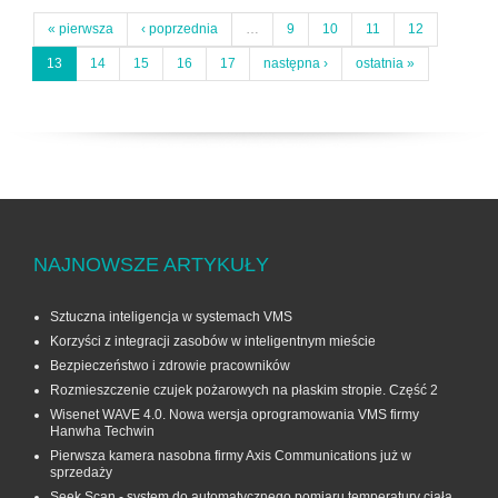
« pierwsza
‹ poprzednia
…
9
10
11
12
13
14
15
16
17
następna ›
ostatnia »
NAJNOWSZE ARTYKUŁY
Sztuczna inteligencja w systemach VMS
Korzyści z integracji zasobów w inteligentnym mieście
Bezpieczeństwo i zdrowie pracowników
Rozmieszczenie czujek pożarowych na płaskim stropie. Część 2
Wisenet WAVE 4.0. Nowa wersja oprogramowania VMS firmy
Hanwha Techwin
Pierwsza kamera nasobna firmy Axis Communications już w
sprzedaży
Seek Scan - system do automatycznego pomiaru temperatury ciała