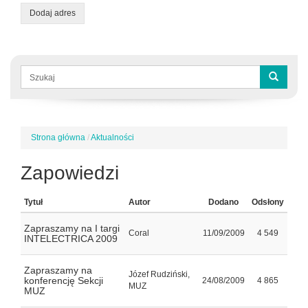
Dodaj adres
Formularz
wyszukiwania
Szukaj
Strona główna
/
Aktualności
Jesteś
tutaj
Zapowiedzi
Tytuł
Autor
Dodano
Odsłony
Zapraszamy na I targi
Coral
11/09/2009
4 549
INTELECTRICA 2009
Zapraszamy na
Józef Rudziński,
konferencję Sekcji
24/08/2009
4 865
MUZ
MUZ