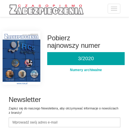
Toggle
navigatio
Przejdź
do
treści
Pobierz
najnowszy numer
3/2020
Numery archiwalne
Newsletter
Zapisz się do naszego Newslettera, aby otrzymywać informacje o nowościach
z branży!