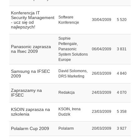
Konferencja IT
Security Management
Software
30/04/2009
5 520
- ucz się od
Konferencje
najlepszych!
Sophie
Pettengale,
Panasonic zaprasza
Panasonic
06/04/2009
3 831
na Ifsec 2009
System Solutions
Europe
Samsung na IFSEC
David Solomons,
26/03/2009
4 840
2009
DRS Marketing
Zapraszamy na
Redakcja
24/03/2009
4 070
IFSEC
KSOIN zaprasza na
KSOIN, Irena
23/03/2009
5 358
szkolenia
Dudzik
Polalarm Cup 2009
Polalarm
20/03/2009
3 927