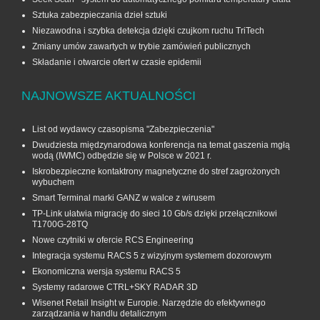
Sztuka zabezpieczania dzieł sztuki
Niezawodna i szybka detekcja dzięki czujkom ruchu TriTech
Zmiany umów zawartych w trybie zamówień publicznych
Składanie i otwarcie ofert w czasie epidemii
NAJNOWSZE AKTUALNOŚCI
List od wydawcy czasopisma "Zabezpieczenia"
Dwudziesta międzynarodowa konferencja na temat gaszenia mgłą
wodą (IWMC) odbędzie się w Polsce w 2021 r.
Iskrobezpieczne kontaktrony magnetyczne do stref zagrożonych
wybuchem
Smart Terminal marki GANZ w walce z wirusem
TP-Link ułatwia migrację do sieci 10 Gb/s dzięki przełącznikowi
T1700G‑28TQ
Nowe czytniki w ofercie RCS Engineering
Integracja systemu RACS 5 z wizyjnym systemem dozorowym
Ekonomiczna wersja systemu RACS 5
Systemy radarowe CTRL+SKY RADAR 3D
Wisenet Retail Insight w Europie. Narzędzie do efektywnego
zarządzania w handlu detalicznym