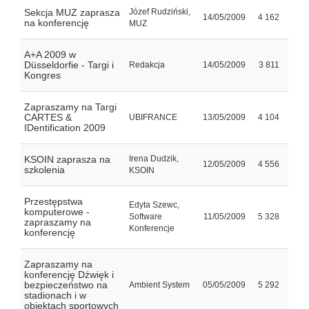
Sekcja MUZ zaprasza
Józef Rudziński,
14/05/2009
4 162
na konferencję
MUZ
A+A 2009 w
Düsseldorfie - Targi i
Redakcja
14/05/2009
3 811
Kongres
Zapraszamy na Targi
CARTES &
UBIFRANCE
13/05/2009
4 104
IDentification 2009
KSOIN zaprasza na
Irena Dudzik,
12/05/2009
4 556
szkolenia
KSOIN
Przestępstwa
Edyta Szewc,
komputerowe -
Software
11/05/2009
5 328
zapraszamy na
Konferencje
konferencję
Zapraszamy na
konferencję Dźwięk i
bezpieczeństwo na
Ambient System
05/05/2009
5 292
stadionach i w
obiektach sportowych