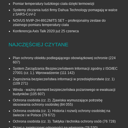
Pomiar temperatury ludzkiego ciała dzięki termowizji
Systemy zliczania ludzi firmy Dahua Technology pomagają w walce
z SARS-CoV-2
NOVUS NVIP-2H-8912M/TS SET – profesjonalny zestaw do
zdalnego pomiaru temperatury ciała
Konferencja Axis Talk 2020 już 25 czerwca
NAJCZĘŚCIEJ CZYTANE
Plan ochrony obiektu podlegającego obowiązkowej ochronie
(224
607)
System Zarządzania Bezpieczeństwem Informacji zgodny z ISO/IEC
27001 (cz. 1.). Wprowadzenie
(111 142)
Zagrożenia bezpieczeństwa informacji w przedsiębiorstwie (cz. 1)
(109 271)
Winda - ważny element bezpieczeństwa pożarowego w ewakuacji
budynków
(105 607)
Ochrona osobista (cz. 2). Zjawiska wymuszające potrzebę
stosowania ochrony osobistej
(84 055)
Ochrona osobista (cz. 1). Historia i rozwój ochrony osobistej na
świecie i w Polsce
(79 672)
Ochrona osobista (cz. 3). Taktyka i technika ochrony osób
(76 728)
Drzwi o zwiększonej odporności na włamanie
(76 530)