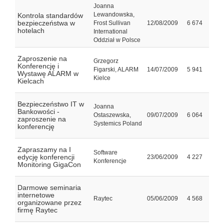
Joanna
Lewandowska,
Kontrola standardów
bezpieczeństwa w
Frost Sullivan
12/08/2009
6 674
hotelach
International
Oddział w Polsce
Zaproszenie na
Grzegorz
Konferencję i
Figarski, ALARM
14/07/2009
5 941
Wystawę ALARM w
Kielce
Kielcach
Bezpieczeństwo IT w
Joanna
Bankowości -
Ostaszewska,
09/07/2009
6 064
zaproszenie na
Systemics Poland
konferencję
Zapraszamy na I
Software
edycję konferencji
23/06/2009
4 227
Konferencje
Monitoring GigaCon
Darmowe seminaria
internetowe
Raytec
05/06/2009
4 568
organizowane przez
firmę Raytec