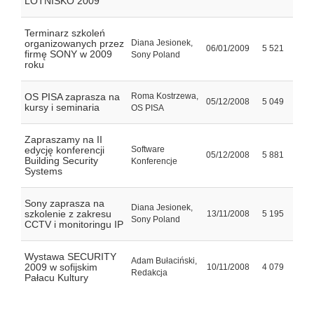
LOTNISKO 2009
Terminarz szkoleń
organizowanych przez
Diana Jesionek,
06/01/2009
5 521
firmę SONY w 2009
Sony Poland
roku
OS PISA zaprasza na
Roma Kostrzewa,
05/12/2008
5 049
kursy i seminaria
OS PISA
Zapraszamy na II
edycję konferencji
Software
05/12/2008
5 881
Building Security
Konferencje
Systems
Sony zaprasza na
Diana Jesionek,
szkolenie z zakresu
13/11/2008
5 195
Sony Poland
CCTV i monitoringu IP
Wystawa SECURITY
Adam Bułaciński,
2009 w sofijskim
10/11/2008
4 079
Redakcja
Pałacu Kultury