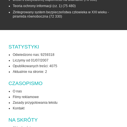
Teoria ochrony informacji (cz. 1)
(75 480)
Zintegrowany system bezpieczeństwa człowieka w XXI wieku -
piramida równoboczna
(72 330)
STATYSTYKI
Odwiedzono nas: 9259318
Liczymy od 01/07/2007
Opublikowanych treści: 4075
Aktualnie na stronie:
2
CZASOPISMO
O nas
Filmy reklamowe
Zasady przygotowania tekstu
Kontakt
NA SKRÓTY