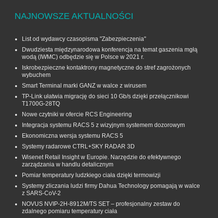
NAJNOWSZE AKTUALNOŚCI
List od wydawcy czasopisma "Zabezpieczenia"
Dwudziesta międzynarodowa konferencja na temat gaszenia mgłą
wodą (IWMC) odbędzie się w Polsce w 2021 r.
Iskrobezpieczne kontaktrony magnetyczne do stref zagrożonych
wybuchem
Smart Terminal marki GANZ w walce z wirusem
TP-Link ułatwia migrację do sieci 10 Gb/s dzięki przełącznikowi
T1700G‑28TQ
Nowe czytniki w ofercie RCS Engineering
Integracja systemu RACS 5 z wizyjnym systemem dozorowym
Ekonomiczna wersja systemu RACS 5
Systemy radarowe CTRL+SKY RADAR 3D
Wisenet Retail Insight w Europie. Narzędzie do efektywnego
zarządzania w handlu detalicznym
Pomiar temperatury ludzkiego ciała dzięki termowizji
Systemy zliczania ludzi firmy Dahua Technology pomagają w walce
z SARS-CoV-2
NOVUS NVIP-2H-8912M/TS SET – profesjonalny zestaw do
zdalnego pomiaru temperatury ciała