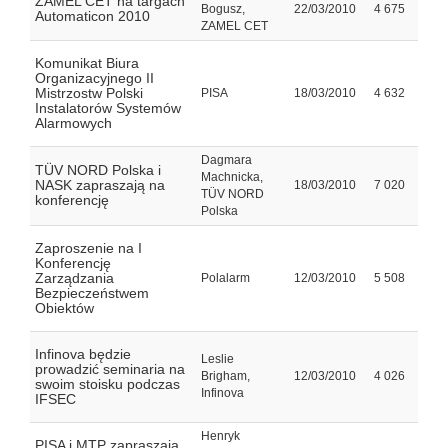
ZAMEL CET na targach
Bogusz,
22/03/2010
4 675
Automaticon 2010
ZAMEL CET
Komunikat Biura
Organizacyjnego II
Mistrzostw Polski
PISA
18/03/2010
4 632
Instalatorów Systemów
Alarmowych
Dagmara
TÜV NORD Polska i
Machnicka,
NASK zapraszają na
18/03/2010
7 020
TÜV NORD
konferencję
Polska
Zaproszenie na I
Konferencję
Zarządzania
Polalarm
12/03/2010
5 508
Bezpieczeństwem
Obiektów
Infinova będzie
Leslie
prowadzić seminaria na
Brigham,
12/03/2010
4 026
swoim stoisku podczas
Infinova
IFSEC
Henryk
PISA i MTP zapraszają