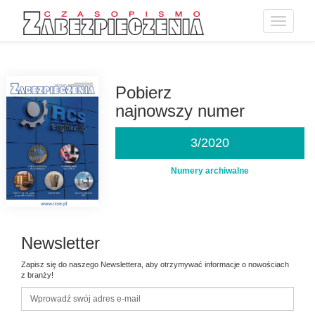
Toggle
navigatio
Przejdź
do
treści
Pobierz
najnowszy numer
3/2020
Numery archiwalne
Newsletter
Zapisz się do naszego Newslettera, aby otrzymywać informacje o nowościach
z branży!