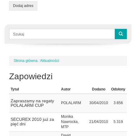
Dodaj adres
Formularz
wyszukiwania
Szukaj
Strona główna
/
Aktualności
Jesteś
tutaj
Zapowiedzi
Tytuł
Autor
Dodano
Odsłony
Zapraszamy na regaty
POLALARM
30/04/2010
3 856
POLALARM CUP
Monika
SECUREX 2010 już za
Nawrocka,
21/04/2010
5 319
pięć dni
MTP
David