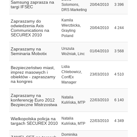
Samsung zaprasza na
Solomons,
20/04/2010
3 396
targi IFSEC
DRS Marketing
Kamila
Zapraszamy do
odwiedzenia Axis
Wierzbicka,
20/04/2010
4 244
Communications na
Grayling
SECUREX 2010
Poland
Zapraszamy na
Urszula
01/04/2010
3 568
Seminaria Mobotix
Woźniak, Linc
Lidia
Bezpieczeństwo miast,
imprez masowych i
Chlebowicz,
23/03/2010
4 510
obiektów - zapraszamy
ConfEx
na kongres
Manager
Zapraszamy na
Natalia
konferencję Euro 2012
22/03/2010
6 140
Kulińska, MTP
Bezpieczne Mistrzostwa
Wielkopolska policja na
Natalia
22/03/2010
4 349
targach SECUREX 2010
Kulińska, MTP
Dominika