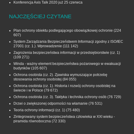
Konferencja Axis Talk 2020 już 25 czerwca
NAJCZĘŚCIEJ CZYTANE
Plan ochrony obiektu podlegającego obowiązkowej ochronie
(224
607)
System Zarządzania Bezpieczeństwem Informacji zgodny z ISO/IEC
27001 (cz. 1.). Wprowadzenie
(111 142)
Zagrożenia bezpieczeństwa informacji w przedsiębiorstwie (cz. 1)
(109 271)
Winda - ważny element bezpieczeństwa pożarowego w ewakuacji
budynków
(105 607)
Ochrona osobista (cz. 2). Zjawiska wymuszające potrzebę
stosowania ochrony osobistej
(84 055)
Ochrona osobista (cz. 1). Historia i rozwój ochrony osobistej na
świecie i w Polsce
(79 672)
Ochrona osobista (cz. 3). Taktyka i technika ochrony osób
(76 729)
Drzwi o zwiększonej odporności na włamanie
(76 531)
Teoria ochrony informacji (cz. 1)
(75 480)
Zintegrowany system bezpieczeństwa człowieka w XXI wieku -
piramida równoboczna
(72 330)