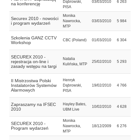
Dąbrowski,
03/03/2010
6 263
na konferencję
PISA
Monika
Securex 2010 - nowości
Nawrocka,
03/03/2010
5 984
i program wydarzeń
MTP
Szkolenia GANZ CCTV
CBC (Poland)
01/03/2010
6 304
Workshop
SECUREX 2010 -
Natalia
rejestracja on-line i
25/02/2010
5 293
Kulińska, MTP
zasady wstępu na targi
Henryk
II Mistrzostwa Polski
Instalatorów Systemów
Dąbrowski,
19/02/2010
4 766
Alarmowych
PISA
Zapraszamy na IFSEC
Hayley Bates,
10/02/2010
4 628
2010
UBM Live
Monika
SECUREX 2010 -
Nawrocka,
18/12/2009
6 276
Program wydarzeń
MTP