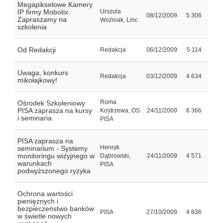
Megapikselowe Kamery
IP firmy Mobotix.
Urszula
08/12/2009
5 306
Zapraszamy na
Woźniak, Linc
szkolenia
Od Redakcji
Redakcja
06/12/2009
5 114
Uwaga, konkurs
Redakcja
03/12/2009
4 634
mikołajkowy!
Roma
Ośrodek Szkoleniowy
PISA zaprasza na kursy
Kostrzewa, OS
24/11/2009
6 366
i seminaria
PISA
PISA zaprasza na
Henryk
seminarium - Systemy
monitoringu wizyjnego w
Dąbrowski,
24/11/2009
4 571
warunkach
PISA
podwyższonego ryzyka
Ochrona wartości
pieniężnych i
bezpieczeństwo banków
PISA
27/10/2009
4 836
w świetle nowych