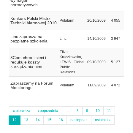
wymagań
normatywnych
Konkurs Polski Mistrz
Polalarm
20/10/2009
4 055
Techniki Alarmowej 2010
Linc zaprasza na
Linc
14/10/2009
3 947
bezpłatne szkolenia
Eliza
Kruczkowska,
3Com chroni sieci i
redukuje koszty
LEWIS - Global
09/10/2009
5 127
zarządzania nimi
Public
Relations
Zapraszamy na Forum
Polalarm
11/09/2009
4 072
Monitoringu
« pierwsza
‹ poprzednia
…
8
9
10
11
12
13
14
15
16
następna ›
ostatnia »