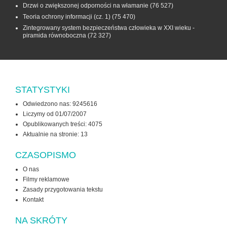
Drzwi o zwiększonej odporności na włamanie
(76 527)
Teoria ochrony informacji (cz. 1)
(75 470)
Zintegrowany system bezpieczeństwa człowieka w XXI wieku -
piramida równoboczna
(72 327)
STATYSTYKI
Odwiedzono nas: 9245616
Liczymy od 01/07/2007
Opublikowanych treści: 4075
Aktualnie na stronie:
13
CZASOPISMO
O nas
Filmy reklamowe
Zasady przygotowania tekstu
Kontakt
NA SKRÓTY