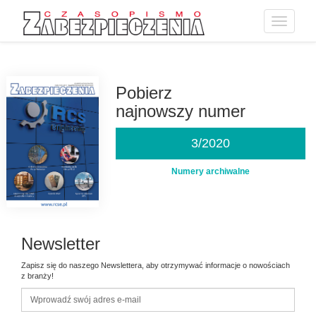
Toggle
navigatio
Przejdź
do
treści
Pobierz
najnowszy numer
3/2020
Numery archiwalne
Newsletter
Zapisz się do naszego Newslettera, aby otrzymywać informacje o nowościach
z branży!