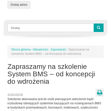
Dodaj adres
Formularz
wyszukiwania
Szukaj
Strona główna
/
Aktualności
/
Zapowiedzi
/
Zapraszamy na
Jesteś
szkolenie System BMS – od koncepcji do wdrożenia
tutaj
Zapraszamy na szkolenie
System BMS – od koncepcji
do wdrożenia
31/01/2019
Szkolenie skierowane jest do osób planujących wdrożenie bądź
rozbudowę istniejących systemów bazujących na rozwiązaniach BMS
w budynkach przemysłowych, biurowych, hotelowych, użyteczności