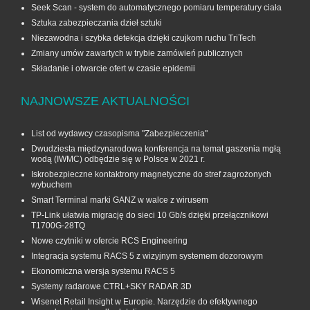
Seek Scan - system do automatycznego pomiaru temperatury ciała
Sztuka zabezpieczania dzieł sztuki
Niezawodna i szybka detekcja dzięki czujkom ruchu TriTech
Zmiany umów zawartych w trybie zamówień publicznych
Składanie i otwarcie ofert w czasie epidemii
NAJNOWSZE AKTUALNOŚCI
List od wydawcy czasopisma "Zabezpieczenia"
Dwudziesta międzynarodowa konferencja na temat gaszenia mgłą
wodą (IWMC) odbędzie się w Polsce w 2021 r.
Iskrobezpieczne kontaktrony magnetyczne do stref zagrożonych
wybuchem
Smart Terminal marki GANZ w walce z wirusem
TP-Link ułatwia migrację do sieci 10 Gb/s dzięki przełącznikowi
T1700G‑28TQ
Nowe czytniki w ofercie RCS Engineering
Integracja systemu RACS 5 z wizyjnym systemem dozorowym
Ekonomiczna wersja systemu RACS 5
Systemy radarowe CTRL+SKY RADAR 3D
Wisenet Retail Insight w Europie. Narzędzie do efektywnego