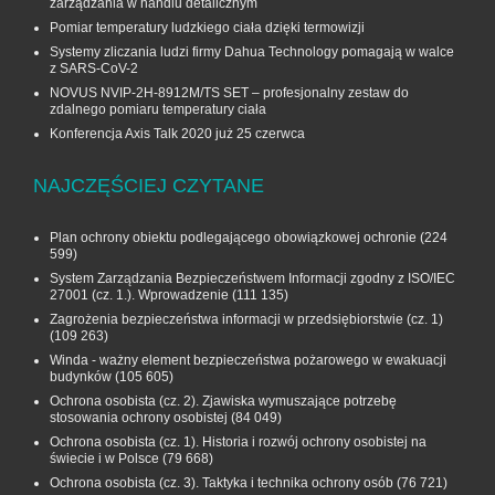
zarządzania w handlu detalicznym
Pomiar temperatury ludzkiego ciała dzięki termowizji
Systemy zliczania ludzi firmy Dahua Technology pomagają w walce
z SARS-CoV-2
NOVUS NVIP-2H-8912M/TS SET – profesjonalny zestaw do
zdalnego pomiaru temperatury ciała
Konferencja Axis Talk 2020 już 25 czerwca
NAJCZĘŚCIEJ CZYTANE
Plan ochrony obiektu podlegającego obowiązkowej ochronie
(224
599)
System Zarządzania Bezpieczeństwem Informacji zgodny z ISO/IEC
27001 (cz. 1.). Wprowadzenie
(111 135)
Zagrożenia bezpieczeństwa informacji w przedsiębiorstwie (cz. 1)
(109 263)
Winda - ważny element bezpieczeństwa pożarowego w ewakuacji
budynków
(105 605)
Ochrona osobista (cz. 2). Zjawiska wymuszające potrzebę
stosowania ochrony osobistej
(84 049)
Ochrona osobista (cz. 1). Historia i rozwój ochrony osobistej na
świecie i w Polsce
(79 668)
Ochrona osobista (cz. 3). Taktyka i technika ochrony osób
(76 721)