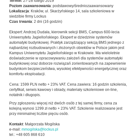
Termin
: 27-28 lutego 2019
Poziom zaawansowania
: podstawowy/średniozaawansowany
Lokalizacja
: Kraków, ul. Skarżyńskiego 14, sala szkoleniowa w
siedzibie firmy Lockus
Czas trwania
: 2 dni (16 godzin)
Ekspert: Andrzej Dudała, kierownik sekcji BMS, Campus 600-lecia
Uniwersytetu Jagiellońskiego. Ekspert w dziedzinie systemów
automatyki budynkowej. Praktyk zarządzający sekcją BMS jednego z
najbardziej rozbudowanych i złożonych obiektów w Polsce jakim jest
Kampus Uniwersytetu Jagiellońskiego w Krakowie. Ma wieloletnie
doświadczenie w opracowywaniu założeń dla systemów automatyki
budynkowej oraz doborze rozwiązań zorientowanych na zapewnienie
budynkom bezpieczeństwa, wysokiej efektywności energetycznej oraz
komfortu eksploatacji.
Cena: 1599 PLN netto + 23% VAT. Cena zawiera: 16 godzin szkolenia,
certyfikat, serwis kawowy i obiady, materiały szkoleniowe on-line,
notatnik i długopis.
Przy zgłoszeniu więcej niż dwóch osób z tej samej firmy, cena za
kolejną wynosi 1299 zł netto + 23% VAT. Szkolenie realizowane jest
przy minimalnej liczbie pięciu osób.
Kontakt
: Małgorzata Mogilska
e-mail:
mmogilska@lockus.pl
tel.: +48 605 868 610