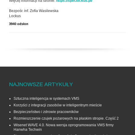
Więcej informacji na stronie:
https://spin.lockus.pl/
Bezpośr. inf. Zofia Wasilewska
Lockus
3940 odsłon
NAJNOWSZE ARTYKUŁY
Sztuczna inteligencja w systemach VMS
Korzyści z integracji zasobów w inteligentnym mieście
Bezpieczeństwo i zdrowie pracowników
Rozmieszczenie czujek pożarowych na płaskim stropie. Część 2
Wisenet WAVE 4.0. Nowa wersja oprogramowania VMS firmy
Hanwha Techwin