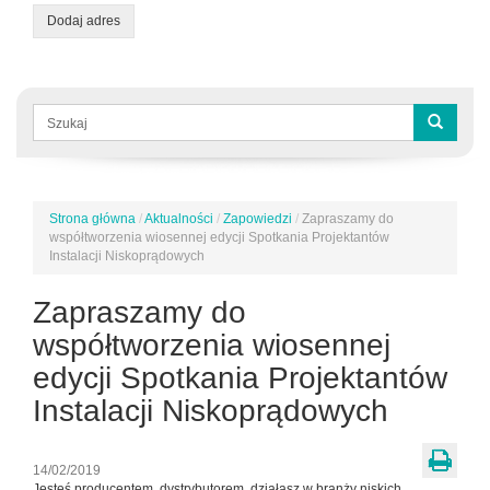
Dodaj adres
Formularz
wyszukiwania
Szukaj
Strona główna
/
Aktualności
/
Zapowiedzi
/
Zapraszamy do
Jesteś
współtworzenia wiosennej edycji Spotkania Projektantów
tutaj
Instalacji Niskoprądowych
Zapraszamy do
współtworzenia wiosennej
edycji Spotkania Projektantów
Instalacji Niskoprądowych
14/02/2019
Jesteś producentem, dystrybutorem, działasz w branży niskich