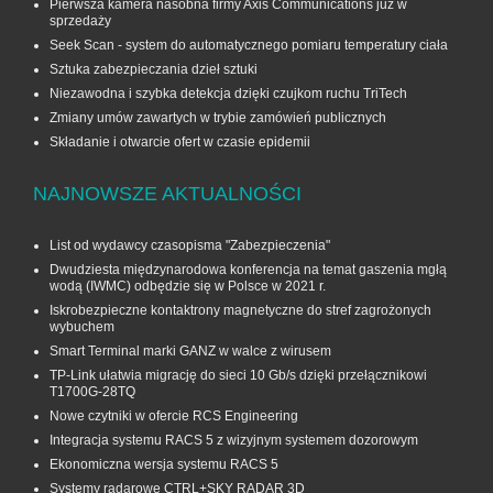
Pierwsza kamera nasobna firmy Axis Communications już w
sprzedaży
Seek Scan - system do automatycznego pomiaru temperatury ciała
Sztuka zabezpieczania dzieł sztuki
Niezawodna i szybka detekcja dzięki czujkom ruchu TriTech
Zmiany umów zawartych w trybie zamówień publicznych
Składanie i otwarcie ofert w czasie epidemii
NAJNOWSZE AKTUALNOŚCI
List od wydawcy czasopisma "Zabezpieczenia"
Dwudziesta międzynarodowa konferencja na temat gaszenia mgłą
wodą (IWMC) odbędzie się w Polsce w 2021 r.
Iskrobezpieczne kontaktrony magnetyczne do stref zagrożonych
wybuchem
Smart Terminal marki GANZ w walce z wirusem
TP-Link ułatwia migrację do sieci 10 Gb/s dzięki przełącznikowi
T1700G‑28TQ
Nowe czytniki w ofercie RCS Engineering
Integracja systemu RACS 5 z wizyjnym systemem dozorowym
Ekonomiczna wersja systemu RACS 5
Systemy radarowe CTRL+SKY RADAR 3D