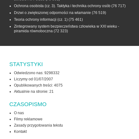
Ochrona osobista (cz. 3). Taktyka i technika ochrony osób
(76 717)
Drzwi o zwiększonej odporności na włamanie
(76 519)
Teoria ochrony informacji (cz. 1)
(75 461)
Zintegrowany system bezpieczeństwa człowieka w XXI wieku -
piramida równoboczna
(72 323)
STATYSTYKI
Odwiedzono nas: 9298332
Liczymy od 01/07/2007
Opublikowanych treści: 4075
Aktualnie na stronie:
21
CZASOPISMO
O nas
Filmy reklamowe
Zasady przygotowania tekstu
Kontakt