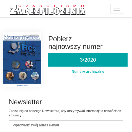
Toggle
navigatio
Przejdź
do
treści
Pobierz
najnowszy numer
3/2020
Numery archiwalne
Newsletter
Zapisz się do naszego Newslettera, aby otrzymywać informacje o nowościach
z branży!