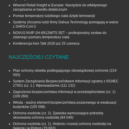
Wisenet Retail Insight w Europie. Narzędzie do efektywnego
zarządzania w handlu detalicznym
Pomiar temperatury ludzkiego ciała dzięki termowizji
Systemy zliczania ludzi firmy Dahua Technology pomagają w walce
z SARS-CoV-2
NOVUS NVIP-2H-8912M/TS SET – profesjonalny zestaw do
zdalnego pomiaru temperatury ciała
Konferencja Axis Talk 2020 już 25 czerwca
NAJCZĘŚCIEJ CZYTANE
Plan ochrony obiektu podlegającego obowiązkowej ochronie
(224
593)
System Zarządzania Bezpieczeństwem Informacji zgodny z ISO/IEC
27001 (cz. 1.). Wprowadzenie
(111 132)
Zagrożenia bezpieczeństwa informacji w przedsiębiorstwie (cz. 1)
(109 260)
Winda - ważny element bezpieczeństwa pożarowego w ewakuacji
budynków
(105 598)
Ochrona osobista (cz. 2). Zjawiska wymuszające potrzebę
stosowania ochrony osobistej
(84 046)
Ochrona osobista (cz. 1). Historia i rozwój ochrony osobistej na
świecie i w Polsce
(79 663)