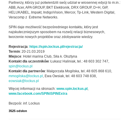
Partnerzy, którzy już potwierdzili swój udział w wiosennej edycji to m.in.:
ABB, Acer, APA GROUP, BKT Elektronik, DRX GROUP, D+H, GiP,
HELUKABEL, Impakt, IndigoVision, Mercor, Tp-Link, Western Digital,
Veracomp z Extreme Networks.
SPIN daje możliwość bezpośredniego kontaktu, który jest
najskuteczniejszym sposobem na rozwój relacji biznesowych,
tworzenie nowych projektów oraz zdobywanie wiedzy.
Rejestracja
:
https://spin.lockus.pl/rejestracja/
Termin
: 20-21.03.2019
Miejsce
: Hotel marina Club, Siła k. Olsztyna
Kontakt dla uczestników
: Łukasz Haliniak, tel.: 48 603 302 747,
spin@lockus.pl
Kontakt dla partnerów
: Małgorzata Mogilska, tel.:48 605 868 610,
mmogilska@lockus.pl
, Ewa Owsiak, tel. 48 603 748 838,
eowsiak@lockus.pl
Więcej informacji na stronach:
www.spin.lockus.pl
,
www.facebook.com/SPINiSPINExtra
Bezpośr. inf. Lockus
3525 odsłon