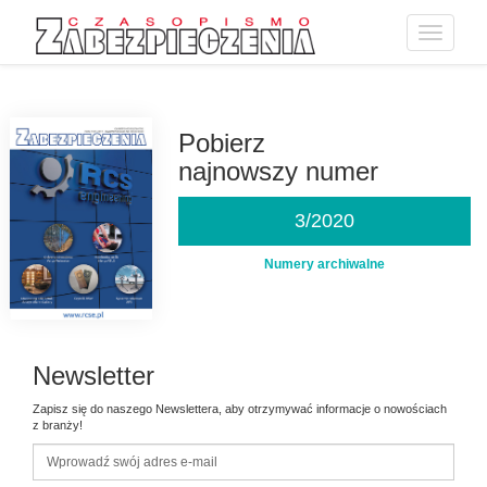
Toggle
navigatio
Przejdź
do
treści
Pobierz
najnowszy numer
3/2020
Numery archiwalne
Newsletter
Zapisz się do naszego Newslettera, aby otrzymywać informacje o nowościach
z branży!