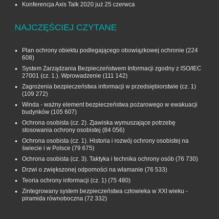
Konferencja Axis Talk 2020 już 25 czerwca
NAJCZĘŚCIEJ CZYTANE
Plan ochrony obiektu podlegającego obowiązkowej ochronie
(224
608)
System Zarządzania Bezpieczeństwem Informacji zgodny z ISO/IEC
27001 (cz. 1.). Wprowadzenie
(111 142)
Zagrożenia bezpieczeństwa informacji w przedsiębiorstwie (cz. 1)
(109 272)
Winda - ważny element bezpieczeństwa pożarowego w ewakuacji
budynków
(105 607)
Ochrona osobista (cz. 2). Zjawiska wymuszające potrzebę
stosowania ochrony osobistej
(84 056)
Ochrona osobista (cz. 1). Historia i rozwój ochrony osobistej na
świecie i w Polsce
(79 675)
Ochrona osobista (cz. 3). Taktyka i technika ochrony osób
(76 730)
Drzwi o zwiększonej odporności na włamanie
(76 533)
Teoria ochrony informacji (cz. 1)
(75 480)
Zintegrowany system bezpieczeństwa człowieka w XXI wieku -
piramida równoboczna
(72 332)