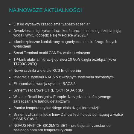
NAJNOWSZE AKTUALNOŚCI
List od wydawcy czasopisma "Zabezpieczenia"
Dwudziesta międzynarodowa konferencja na temat gaszenia mgłą
wodą (IWMC) odbędzie się w Polsce w 2021 r.
Iskrobezpieczne kontaktrony magnetyczne do stref zagrożonych
wybuchem
Smart Terminal marki GANZ w walce z wirusem
TP-Link ułatwia migrację do sieci 10 Gb/s dzięki przełącznikowi
T1700G‑28TQ
Nowe czytniki w ofercie RCS Engineering
Integracja systemu RACS 5 z wizyjnym systemem dozorowym
Ekonomiczna wersja systemu RACS 5
Systemy radarowe CTRL+SKY RADAR 3D
Wisenet Retail Insight w Europie. Narzędzie do efektywnego
zarządzania w handlu detalicznym
Pomiar temperatury ludzkiego ciała dzięki termowizji
Systemy zliczania ludzi firmy Dahua Technology pomagają w walce
z SARS-CoV-2
NOVUS NVIP-2H-8912M/TS SET – profesjonalny zestaw do
zdalnego pomiaru temperatury ciała