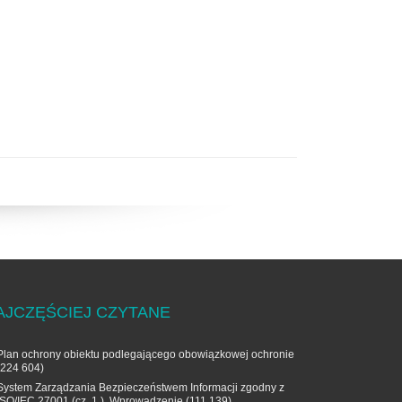
AJCZĘŚCIEJ CZYTANE
Plan ochrony obiektu podlegającego obowiązkowej ochronie
(224 604)
System Zarządzania Bezpieczeństwem Informacji zgodny z
ISO/IEC 27001 (cz. 1.). Wprowadzenie
(111 139)