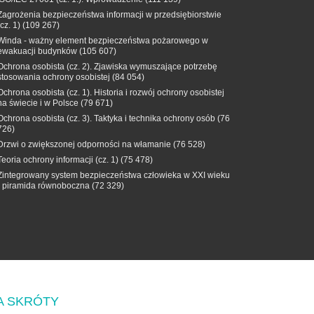
Zagrożenia bezpieczeństwa informacji w przedsiębiorstwie
(cz. 1)
(109 267)
Winda - ważny element bezpieczeństwa pożarowego w
ewakuacji budynków
(105 607)
Ochrona osobista (cz. 2). Zjawiska wymuszające potrzebę
stosowania ochrony osobistej
(84 054)
Ochrona osobista (cz. 1). Historia i rozwój ochrony osobistej
na świecie i w Polsce
(79 671)
Ochrona osobista (cz. 3). Taktyka i technika ochrony osób
(76
726)
Drzwi o zwiększonej odporności na włamanie
(76 528)
Teoria ochrony informacji (cz. 1)
(75 478)
Zintegrowany system bezpieczeństwa człowieka w XXI wieku
- piramida równoboczna
(72 329)
A SKRÓTY