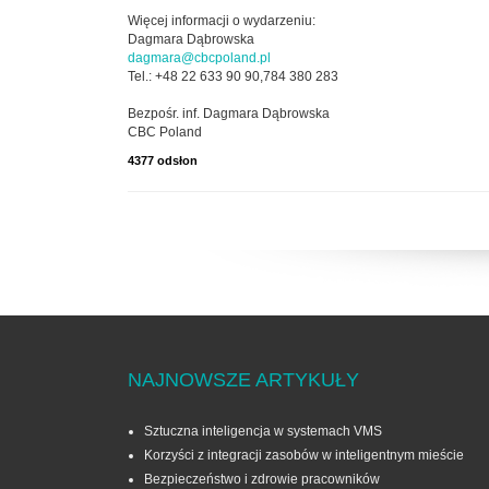
Więcej informacji o wydarzeniu:
Dagmara Dąbrowska
dagmara@cbcpoland.pl
Tel.: +48 22 633 90 90,784 380 283
Bezpośr. inf. Dagmara Dąbrowska
CBC Poland
4377 odsłon
NAJNOWSZE ARTYKUŁY
Sztuczna inteligencja w systemach VMS
Korzyści z integracji zasobów w inteligentnym mieście
Bezpieczeństwo i zdrowie pracowników