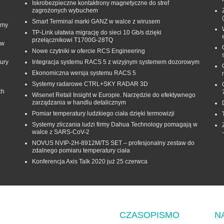
Iskrobezpieczne kontaktrony magnetyczne do stref
zagrożonych wybuchem
Smart Terminal marki GANZ w walce z wirusem
rmy
TP-Link ułatwia migrację do sieci 10 Gb/s dzięki
przełącznikowi T1700G‑28TQ
 w
Nowe czytniki w ofercie RCS Engineering
ury
Integracja systemu RACS 5 z wizyjnym systemem dozorowym
Ekonomiczna wersja systemu RACS 5
Systemy radarowe CTRL+SKY RADAR 3D
ch
Wisenet Retail Insight w Europie. Narzędzie do efektywnego
zarządzania w handlu detalicznym
Pomiar temperatury ludzkiego ciała dzięki termowizji
Systemy zliczania ludzi firmy Dahua Technology pomagają w
walce z SARS-CoV-2
NOVUS NVIP-2H-8912M/TS SET – profesjonalny zestaw do
zdalnego pomiaru temperatury ciała
Konferencja Axis Talk 2020 już 25 czerwca
CZASOPISMO
N