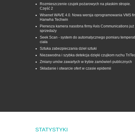
Rozmieszczenie czujek pożarowych na płaskim stropie.
Część 2
Wisenet WAVE 4.0. Nowa wersja oprogramowania VMS fi
Hanwha Techwin
Pierwsza kamera nasobna firmy Axis Communications już
sprzedaży
Seek Scan - system do automatycznego pomiaru temperat
ciała
Sztuka zabezpieczania dzieł sztuki
Niezawodna i szybka detekcja dzięki czujkom ruchu TriTe
Zmiany umów zawartych w trybie zamówień publicznych
Składanie i otwarcie ofert w czasie epidemii
STATYSTYKI