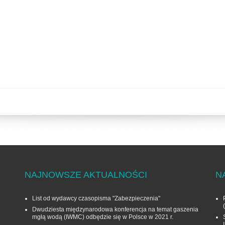
NAJNOWSZE AKTUALNOŚCI
N
List od wydawcy czasopisma "Zabezpieczenia"
Dwudziesta międzynarodowa konferencja na temat gaszenia
mgłą wodą (IWMC) odbędzie się w Polsce w 2021 r.