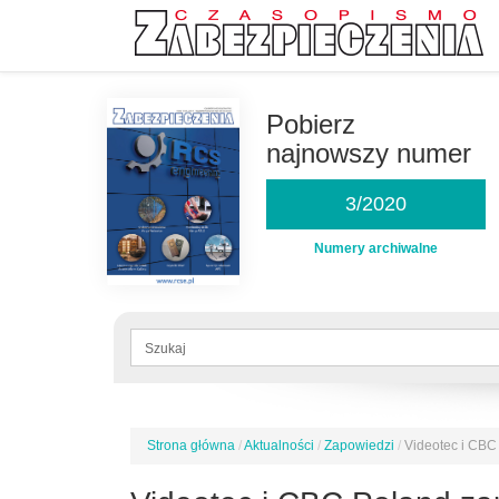
Przejdź
do
Pobierz
treści
najnowszy numer
3/2020
Numery archiwalne
Formularz
wyszukiwania
Szukaj
Strona główna
/
Aktualności
/
Zapowiedzi
/
Videotec i CBC
Jesteś
tutaj