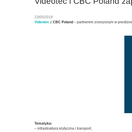
Videotec i CBC Poland za
23/05/2019
Videotec
z
CBC Poland
– partnerem zrzeszonym w prestiżo
Tematyka:
– infrastruktura krytyczna i transport,