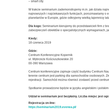
– smart city.
W trakcie seminarium zademonstrujemy m.in. jak działa n
najnowszych i najciekawszych funkcjach, porozmawiamy o er
planetariów w Europie, gdzie odkryjemy wielką tajemnicę lat
Dla kogo:
Seminarium kierujemy do przedstawicieli firm z b
zabezpieczeń obiektów o specjalistycznych wymaganiach, ja
Kiedy:
18 czerwca 2019
Gdzie:
Centrum Konferencyjne Kopernik
ul. Wybrzeże Kościuszkowskie 20
00-390 Warszawa
Centrum konferencyjne zajmuje część budynku Centrum Nauki 
terenie centrum jest parking dla samochodów osobowych. Z
rejestracji. Samochód można również zostawić przed centrum 
Spotkanie prowadzone będzie w języku angielskim i polskim
Udział w seminarium jest bezpłatny. Liczba miejsc jest og
Rejestracja on-line:
https://seminarium2019.evenea.pl/