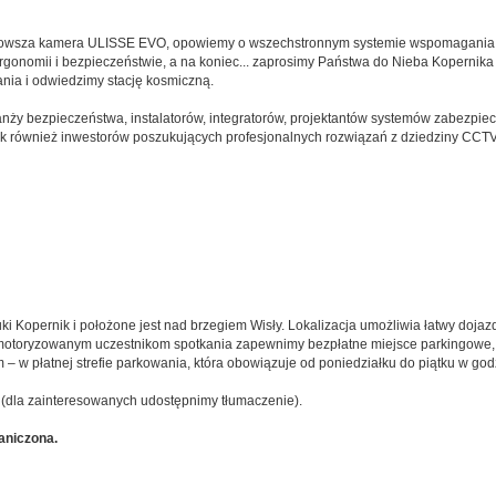
ajnowsza kamera ULISSE EVO, opowiemy o wszechstronnym systemie wspomagania i
gonomii i bezpieczeństwie, a na koniec... zaprosimy Państwa do Nieba Kopernika 
ania i odwiedzimy stację kosmiczną.
ranży bezpieczeństwa, instalatorów, integratorów, projektantów systemów zabezpi
k również inwestorów poszukujących profesjonalnych rozwiązań z dziedziny CCTV
Kopernik i położone jest nad brzegiem Wisły. Lokalizacja umożliwia łatwy dojazd
motoryzowanym uczestnikom spotkania zapewnimy bezpłatne miejsce parkingowe, w
– w płatnej strefie parkowania, która obowiązuje od poniedziałku do piątku w god
 (dla zainteresowanych udostępnimy tłumaczenie).
raniczona.