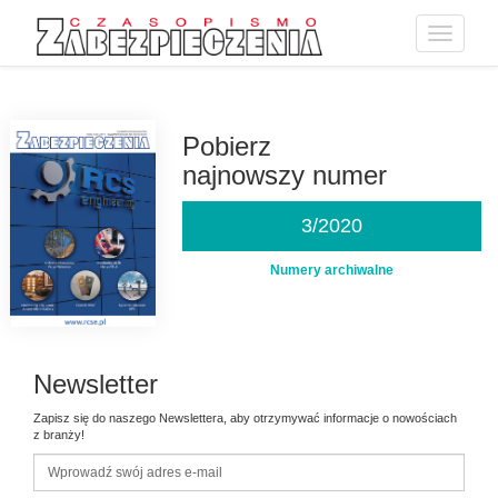
Toggle
navigatio
Przejdź
do
treści
Pobierz
najnowszy numer
3/2020
Numery archiwalne
Newsletter
Zapisz się do naszego Newslettera, aby otrzymywać informacje o nowościach
z branży!