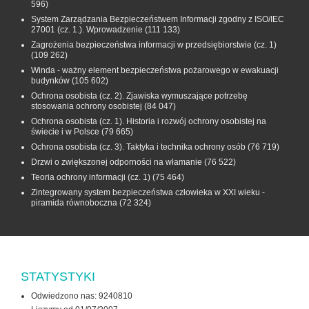
596)
System Zarządzania Bezpieczeństwem Informacji zgodny z ISO/IEC
27001 (cz. 1.). Wprowadzenie
(111 133)
Zagrożenia bezpieczeństwa informacji w przedsiębiorstwie (cz. 1)
(109 262)
Winda - ważny element bezpieczeństwa pożarowego w ewakuacji
budynków
(105 602)
Ochrona osobista (cz. 2). Zjawiska wymuszające potrzebę
stosowania ochrony osobistej
(84 047)
Ochrona osobista (cz. 1). Historia i rozwój ochrony osobistej na
świecie i w Polsce
(79 665)
Ochrona osobista (cz. 3). Taktyka i technika ochrony osób
(76 719)
Drzwi o zwiększonej odporności na włamanie
(76 522)
Teoria ochrony informacji (cz. 1)
(75 464)
Zintegrowany system bezpieczeństwa człowieka w XXI wieku -
piramida równoboczna
(72 324)
STATYSTYKI
Odwiedzono nas: 9240810