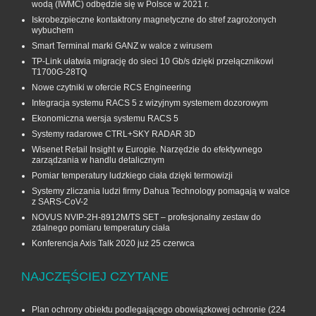
wodą (IWMC) odbędzie się w Polsce w 2021 r.
Iskrobezpieczne kontaktrony magnetyczne do stref zagrożonych
wybuchem
Smart Terminal marki GANZ w walce z wirusem
TP-Link ułatwia migrację do sieci 10 Gb/s dzięki przełącznikowi
T1700G‑28TQ
Nowe czytniki w ofercie RCS Engineering
Integracja systemu RACS 5 z wizyjnym systemem dozorowym
Ekonomiczna wersja systemu RACS 5
Systemy radarowe CTRL+SKY RADAR 3D
Wisenet Retail Insight w Europie. Narzędzie do efektywnego
zarządzania w handlu detalicznym
Pomiar temperatury ludzkiego ciała dzięki termowizji
Systemy zliczania ludzi firmy Dahua Technology pomagają w walce
z SARS-CoV-2
NOVUS NVIP-2H-8912M/TS SET – profesjonalny zestaw do
zdalnego pomiaru temperatury ciała
Konferencja Axis Talk 2020 już 25 czerwca
NAJCZĘŚCIEJ CZYTANE
Plan ochrony obiektu podlegającego obowiązkowej ochronie
(224