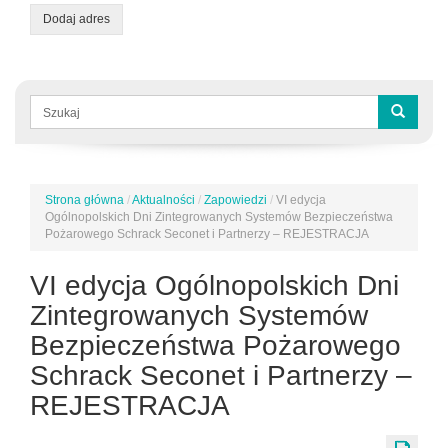
Dodaj adres
Formularz
wyszukiwania
Szukaj
Strona główna
/
Aktualności
/
Zapowiedzi
/
VI edycja
Jesteś
Ogólnopolskich Dni Zintegrowanych Systemów Bezpieczeństwa
tutaj
Pożarowego Schrack Seconet i Partnerzy – REJESTRACJA
VI edycja Ogólnopolskich Dni
Zintegrowanych Systemów
Bezpieczeństwa Pożarowego
Schrack Seconet i Partnerzy –
REJESTRACJA