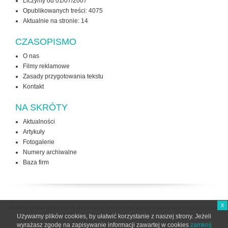
Liczymy od 01/07/2007
Opublikowanych treści: 4075
Aktualnie na stronie:
14
CZASOPISMO
O nas
Filmy reklamowe
Zasady przygotowania tekstu
Kontakt
NA SKRÓTY
Aktualności
Artykuły
Fotogalerie
Numery archiwalne
Baza firm
x
Wszelkie prawa zastrzeżone. Kopiowanie tekstów bez zgody redakcji zabronione /
Zasady
użytkowania strony
Używamy plików cookies, by ułatwić korzystanie z naszej strony. Jeżeli
wyrażasz zgodę na zapisywanie informacji zawartej w cookies
zamknij