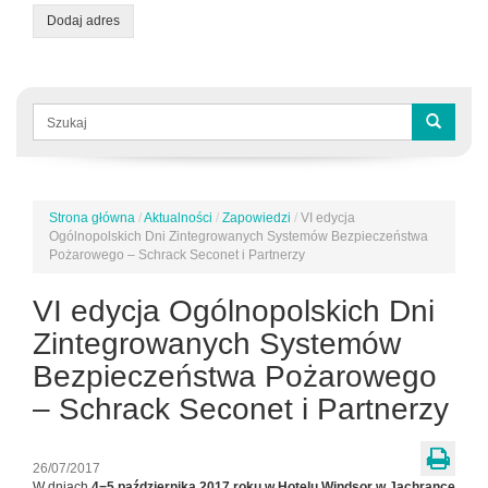
Dodaj adres
Formularz
wyszukiwania
Szukaj
Strona główna
/
Aktualności
/
Zapowiedzi
/
VI edycja
Jesteś
Ogólnopolskich Dni Zintegrowanych Systemów Bezpieczeństwa
tutaj
Pożarowego – Schrack Seconet i Partnerzy
VI edycja Ogólnopolskich Dni
Zintegrowanych Systemów
Bezpieczeństwa Pożarowego
– Schrack Seconet i Partnerzy
26/07/2017
W dniach
4−5 października 2017 roku w Hotelu Windsor w Jachrance