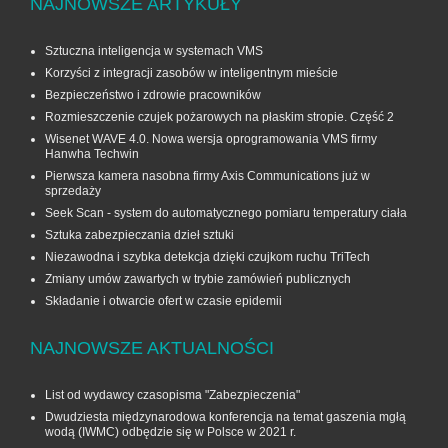
NAJNOWSZE ARTYKUŁY
Sztuczna inteligencja w systemach VMS
Korzyści z integracji zasobów w inteligentnym mieście
Bezpieczeństwo i zdrowie pracowników
Rozmieszczenie czujek pożarowych na płaskim stropie. Część 2
Wisenet WAVE 4.0. Nowa wersja oprogramowania VMS firmy
Hanwha Techwin
Pierwsza kamera nasobna firmy Axis Communications już w
sprzedaży
Seek Scan - system do automatycznego pomiaru temperatury ciała
Sztuka zabezpieczania dzieł sztuki
Niezawodna i szybka detekcja dzięki czujkom ruchu TriTech
Zmiany umów zawartych w trybie zamówień publicznych
Składanie i otwarcie ofert w czasie epidemii
NAJNOWSZE AKTUALNOŚCI
List od wydawcy czasopisma "Zabezpieczenia"
Dwudziesta międzynarodowa konferencja na temat gaszenia mgłą
wodą (IWMC) odbędzie się w Polsce w 2021 r.