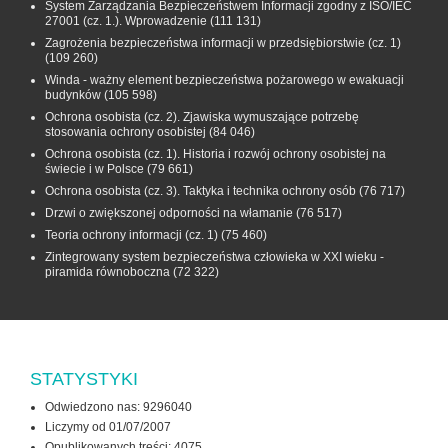
System Zarządzania Bezpieczeństwem Informacji zgodny z ISO/IEC
27001 (cz. 1.). Wprowadzenie
(111 131)
Zagrożenia bezpieczeństwa informacji w przedsiębiorstwie (cz. 1)
(109 260)
Winda - ważny element bezpieczeństwa pożarowego w ewakuacji
budynków
(105 598)
Ochrona osobista (cz. 2). Zjawiska wymuszające potrzebę
stosowania ochrony osobistej
(84 046)
Ochrona osobista (cz. 1). Historia i rozwój ochrony osobistej na
świecie i w Polsce
(79 661)
Ochrona osobista (cz. 3). Taktyka i technika ochrony osób
(76 717)
Drzwi o zwiększonej odporności na włamanie
(76 517)
Teoria ochrony informacji (cz. 1)
(75 460)
Zintegrowany system bezpieczeństwa człowieka w XXI wieku -
piramida równoboczna
(72 322)
STATYSTYKI
Odwiedzono nas: 9296040
Liczymy od 01/07/2007
Opublikowanych treści: 4075