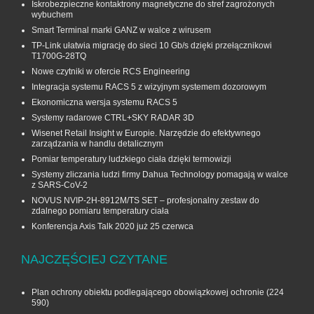
Iskrobezpieczne kontaktrony magnetyczne do stref zagrożonych
wybuchem
Smart Terminal marki GANZ w walce z wirusem
TP-Link ułatwia migrację do sieci 10 Gb/s dzięki przełącznikowi
T1700G‑28TQ
Nowe czytniki w ofercie RCS Engineering
Integracja systemu RACS 5 z wizyjnym systemem dozorowym
Ekonomiczna wersja systemu RACS 5
Systemy radarowe CTRL+SKY RADAR 3D
Wisenet Retail Insight w Europie. Narzędzie do efektywnego
zarządzania w handlu detalicznym
Pomiar temperatury ludzkiego ciała dzięki termowizji
Systemy zliczania ludzi firmy Dahua Technology pomagają w walce
z SARS-CoV-2
NOVUS NVIP-2H-8912M/TS SET – profesjonalny zestaw do
zdalnego pomiaru temperatury ciała
Konferencja Axis Talk 2020 już 25 czerwca
NAJCZĘŚCIEJ CZYTANE
Plan ochrony obiektu podlegającego obowiązkowej ochronie
(224
590)