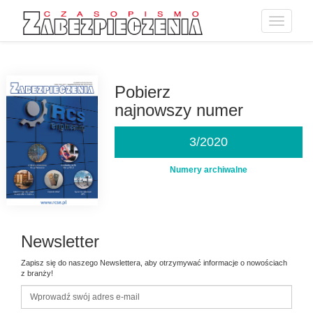
Toggle
navigatio
Przejdź
do
treści
Pobierz
najnowszy numer
3/2020
Numery archiwalne
Newsletter
Zapisz się do naszego Newslettera, aby otrzymywać informacje o nowościach
z branży!