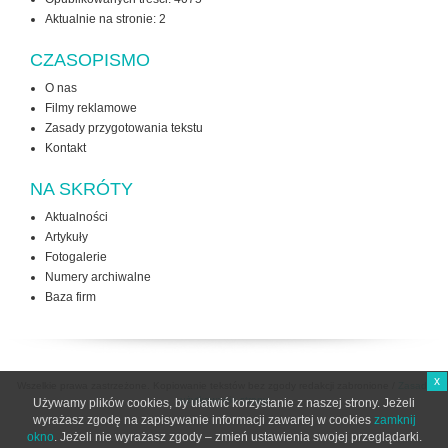
Aktualnie na stronie:
2
CZASOPISMO
O nas
Filmy reklamowe
Zasady przygotowania tekstu
Kontakt
NA SKRÓTY
Aktualności
Artykuły
Fotogalerie
Numery archiwalne
Baza firm
x
Wszelkie prawa zastrzeżone. Kopiowanie tekstów bez zgody redakcji zabronione /
Zasady
użytkowania strony
Używamy plików cookies, by ułatwić korzystanie z naszej strony. Jeżeli
wyrażasz zgodę na zapisywanie informacji zawartej w cookies
zamknij
okno
. Jeżeli nie wyrażasz zgody – zmień ustawienia swojej przeglądarki.