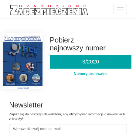
Toggle
navigatio
Przejdź
do
treści
Pobierz
najnowszy numer
3/2020
Numery archiwalne
Newsletter
Zapisz się do naszego Newslettera, aby otrzymywać informacje o nowościach
z branży!