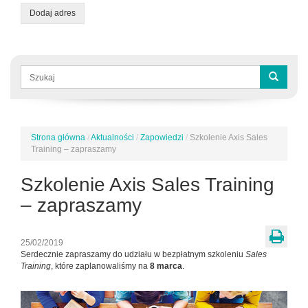
Dodaj adres
Formularz
wyszukiwania
Szukaj
Strona główna
/
Aktualności
/
Zapowiedzi
/
Szkolenie Axis Sales
Jesteś
Training – zapraszamy
tutaj
Szkolenie Axis Sales Training
– zapraszamy
25/02/2019
Serdecznie zapraszamy do udziału w bezpłatnym szkoleniu
Sales
Training
, które zaplanowaliśmy na
8 marca
.