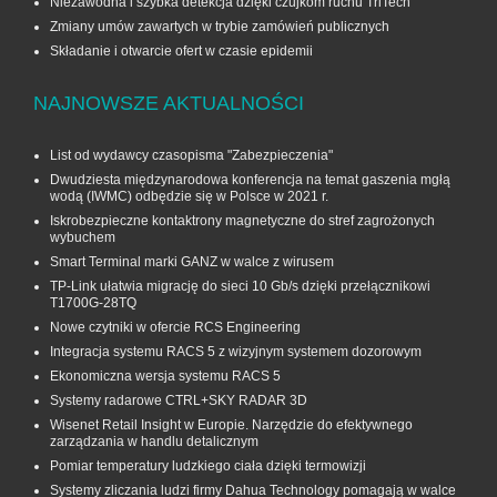
Niezawodna i szybka detekcja dzięki czujkom ruchu TriTech
Zmiany umów zawartych w trybie zamówień publicznych
Składanie i otwarcie ofert w czasie epidemii
NAJNOWSZE AKTUALNOŚCI
List od wydawcy czasopisma "Zabezpieczenia"
Dwudziesta międzynarodowa konferencja na temat gaszenia mgłą
wodą (IWMC) odbędzie się w Polsce w 2021 r.
Iskrobezpieczne kontaktrony magnetyczne do stref zagrożonych
wybuchem
Smart Terminal marki GANZ w walce z wirusem
TP-Link ułatwia migrację do sieci 10 Gb/s dzięki przełącznikowi
T1700G‑28TQ
Nowe czytniki w ofercie RCS Engineering
Integracja systemu RACS 5 z wizyjnym systemem dozorowym
Ekonomiczna wersja systemu RACS 5
Systemy radarowe CTRL+SKY RADAR 3D
Wisenet Retail Insight w Europie. Narzędzie do efektywnego
zarządzania w handlu detalicznym
Pomiar temperatury ludzkiego ciała dzięki termowizji
Systemy zliczania ludzi firmy Dahua Technology pomagają w walce