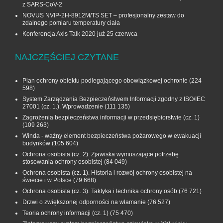
z SARS-CoV-2
NOVUS NVIP-2H-8912M/TS SET – profesjonalny zestaw do
zdalnego pomiaru temperatury ciała
Konferencja Axis Talk 2020 już 25 czerwca
NAJCZĘŚCIEJ CZYTANE
Plan ochrony obiektu podlegającego obowiązkowej ochronie
(224
598)
System Zarządzania Bezpieczeństwem Informacji zgodny z ISO/IEC
27001 (cz. 1.). Wprowadzenie
(111 135)
Zagrożenia bezpieczeństwa informacji w przedsiębiorstwie (cz. 1)
(109 263)
Winda - ważny element bezpieczeństwa pożarowego w ewakuacji
budynków
(105 604)
Ochrona osobista (cz. 2). Zjawiska wymuszające potrzebę
stosowania ochrony osobistej
(84 049)
Ochrona osobista (cz. 1). Historia i rozwój ochrony osobistej na
świecie i w Polsce
(79 668)
Ochrona osobista (cz. 3). Taktyka i technika ochrony osób
(76 721)
Drzwi o zwiększonej odporności na włamanie
(76 527)
Teoria ochrony informacji (cz. 1)
(75 470)