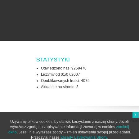
STATYSTYKI
Odwiedzono nas: 9259470
Liczymy od 01/07/2007
Opublikowanych treści: 4075
Aktualnie na stronie:
3
x
Wszel
Używamy plików cookies, by ułatwić korzystanie z naszej strony. Jeżeli
wyrażasz zgodę na zapisywanie informacji zawartej w cookies
zamknij
okno
. Jeżeli nie wyrażasz zgody – zmień ustawienia swojej przeglądarki.
Przeczytaj nasze
Zasady Użytkowania Strony.