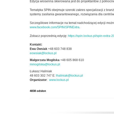
Edycja wiosenna skierowana jest do projektantów z północne
Tematyka SPIN obejmuje szeroki zakres specjalizacji z bran
systemy zasilania gwarantowanego, rozwiązania dla centrów 
Szczegółowe informacje na temat nadchodzącej edycji moż
www.facebook.com/SPINiSPINExtra
.
Zobacz poprzednią edycję:
https://spin.lockus.pl/spin-extra-2
Kontakt:
Ewa Owsiak
+48 603 748 838
eowsiak@lockus.pl
Małgorzata Mogilska
+48 605 868 610
mmogilska@lockus.pl
Łukasz Haliniak
48 603 302 747 E:
lhaliniak@lockus.pl
Organizator
:
www.lockus.pl
4838 odsłon