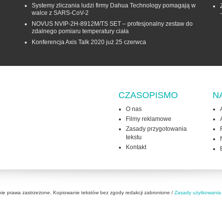
Systemy zliczania ludzi firmy Dahua Technology pomagają w
walce z SARS-CoV-2
NOVUS NVIP-2H-8912M/TS SET – profesjonalny zestaw do
zdalnego pomiaru temperatury ciała
Konferencja Axis Talk 2020 już 25 czerwca
CZASOPISMO
N
O nas
Filmy reklamowe
Zasady przygotowania
tekstu
Kontakt
kie prawa zastrzeżone. Kopiowanie tekstów bez zgody redakcji zabronione /
Zasady użytkowania 