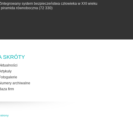
Zintegrowany system bezpieczeństwa człowieka w XXI wieku
- piramida równoboczna
(72 330)
A SKRÓTY
Aktualności
Artykuły
Fotogalerie
Numery archiwalne
Baza firm
strony