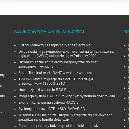
NAJNOWSZE AKTUALNOŚCI
N
List od wydawcy czasopisma "Zabezpieczenia"
Dwudziesta międzynarodowa konferencja na temat gaszenia
mgłą wodą (IWMC) odbędzie się w Polsce w 2021 r.
Iskrobezpieczne kontaktrony magnetyczne do stref
zagrożonych wybuchem
Smart Terminal marki GANZ w walce z wirusem
rmy
TP-Link ułatwia migrację do sieci 10 Gb/s dzięki
przełącznikowi T1700G‑28TQ
 w
Nowe czytniki w ofercie RCS Engineering
ury
Integracja systemu RACS 5 z wizyjnym systemem dozorowym
Ekonomiczna wersja systemu RACS 5
Systemy radarowe CTRL+SKY RADAR 3D
ch
Wisenet Retail Insight w Europie. Narzędzie do efektywnego
zarządzania w handlu detalicznym
Pomiar temperatury ludzkiego ciała dzięki termowizji