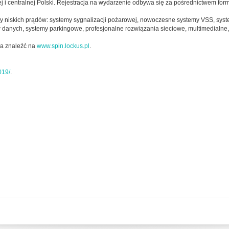
j i centralnej Polski. Rejestracja na wydarzenie odbywa się za pośrednictwem fo
ży niskich prądów: systemy sygnalizacji pożarowej, nowoczesne systemy VSS, sys
danych, systemy parkingowe, profesjonalne rozwiązania sieciowe, multimedialne,
na znaleźć na
www.spin.lockus.pl
.
019/
.