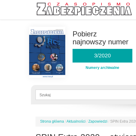
Przejdź
do
Pobierz
treści
najnowszy numer
3/2020
Numery archiwalne
Formularz
wyszukiwania
Szukaj
Strona główna
/
Aktualności
/
Zapowiedzi
/
SPIN Extra 2020
Jesteś
tutaj