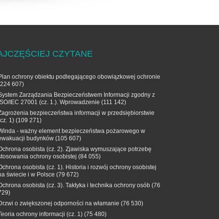
AJCZĘŚCIEJ CZYTANE
Plan ochrony obiektu podlegającego obowiązkowej ochronie
(224 607)
System Zarządzania Bezpieczeństwem Informacji zgodny z
ISO/IEC 27001 (cz. 1.). Wprowadzenie
(111 142)
Zagrożenia bezpieczeństwa informacji w przedsiębiorstwie
(cz. 1)
(109 271)
Winda - ważny element bezpieczeństwa pożarowego w
ewakuacji budynków
(105 607)
Ochrona osobista (cz. 2). Zjawiska wymuszające potrzebę
stosowania ochrony osobistej
(84 055)
Ochrona osobista (cz. 1). Historia i rozwój ochrony osobistej
na świecie i w Polsce
(79 672)
Ochrona osobista (cz. 3). Taktyka i technika ochrony osób
(76
729)
Drzwi o zwiększonej odporności na włamanie
(76 530)
Teoria ochrony informacji (cz. 1)
(75 480)