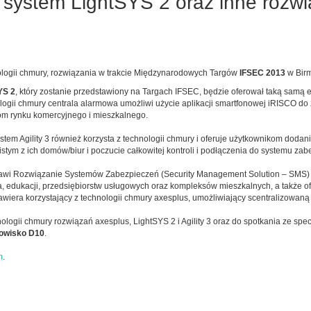
 system LightSYS 2 oraz inne rozw
ologii chmury, rozwiązania w trakcie Międzynarodowych Targów
IFSEC 2013
w Bir
YS 2
, który zostanie przedstawiony na Targach IFSEC, będzie oferował taką samą el
nologii chmury centrala alarmowa umożliwi użycie aplikacji smartfonowej iRISCO 
om rynku komercyjnego i mieszkalnego.
em Agility 3 również korzysta z technologii chmury i oferuje użytkownikom dodanie
stym z ich domów/biur i poczucie całkowitej kontroli i podłączenia do systemu zab
tawi Rozwiązanie Systemów Zabezpieczeń (Security Management Solution – SMS) 
, edukacji, przedsiębiorstw usługowych oraz kompleksów mieszkalnych, a także of
iera korzystający z technologii chmury axesplus, umożliwiający scentralizowaną
nologii chmury rozwiązań axesplus, LightSYS 2 i Agility 3 oraz do spotkania ze 
nowisko D10
.
m
.