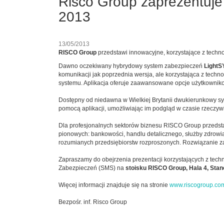
Risco Group zaprezentuje
2013
13/05/2013
RISCO Group
przedstawi innowacyjne, korzystające z techn
Dawno oczekiwany hybrydowy system zabezpieczeń
LightS
komunikacji jak poprzednia wersja, ale korzystająca z tech
systemu. Aplikacja oferuje zaawansowane opcje użytkownik
Dostępny od niedawna w Wielkiej Brytanii dwukierunkowy syst
pomocą aplikacji, umożliwiając im podgląd w czasie rzeczywi
Dla profesjonalnych sektorów biznesu RISCO Group przeds
pionowych: bankowości, handlu detalicznego, służby zdrowia
rozumianych przedsiębiorstw rozproszonych. Rozwiązanie zaw
Zapraszamy do obejrzenia prezentacji korzystających z tech
Zabezpieczeń (SMS) na
stoisku RISCO Group, Hala 4, Sta
Więcej informacji znajduje się na stronie
www.riscogroup.co
Bezpośr. inf. Risco Group