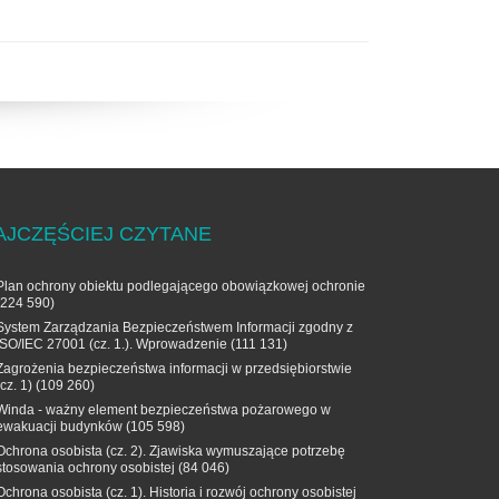
AJCZĘŚCIEJ CZYTANE
Plan ochrony obiektu podlegającego obowiązkowej ochronie
(224 590)
System Zarządzania Bezpieczeństwem Informacji zgodny z
ISO/IEC 27001 (cz. 1.). Wprowadzenie
(111 131)
Zagrożenia bezpieczeństwa informacji w przedsiębiorstwie
(cz. 1)
(109 260)
Winda - ważny element bezpieczeństwa pożarowego w
ewakuacji budynków
(105 598)
Ochrona osobista (cz. 2). Zjawiska wymuszające potrzebę
stosowania ochrony osobistej
(84 046)
Ochrona osobista (cz. 1). Historia i rozwój ochrony osobistej