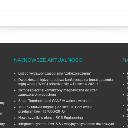
NAJNOWSZE AKTUALNOŚCI
N
List od wydawcy czasopisma "Zabezpieczenia"
Dwudziesta międzynarodowa konferencja na temat gaszenia
mgłą wodą (IWMC) odbędzie się w Polsce w 2021 r.
Iskrobezpieczne kontaktrony magnetyczne do stref
zagrożonych wybuchem
Smart Terminal marki GANZ w walce z wirusem
rmy
TP-Link ułatwia migrację do sieci 10 Gb/s dzięki
przełącznikowi T1700G‑28TQ
 w
Nowe czytniki w ofercie RCS Engineering
ury
Integracja systemu RACS 5 z wizyjnym systemem dozorowym