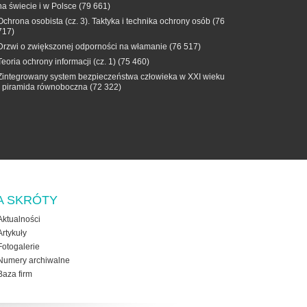
na świecie i w Polsce
(79 661)
Ochrona osobista (cz. 3). Taktyka i technika ochrony osób
(76
717)
Drzwi o zwiększonej odporności na włamanie
(76 517)
Teoria ochrony informacji (cz. 1)
(75 460)
Zintegrowany system bezpieczeństwa człowieka w XXI wieku
- piramida równoboczna
(72 322)
A SKRÓTY
Aktualności
Artykuły
Fotogalerie
Numery archiwalne
Baza firm