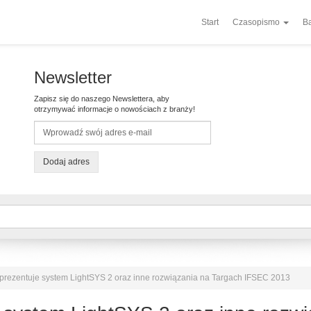
Start
Czasopismo
Ba
Newsletter
Zapisz się do naszego Newslettera, aby
otrzymywać informacje o nowościach z branży!
Dodaj adres
prezentuje system LightSYS 2 oraz inne rozwiązania na Targach IFSEC 2013