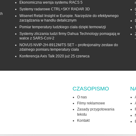
Ekonomiczna wersja systemu RACS 5
Systemy radarowe CTRL+SKY RADAR 3D
ch
Wisenet Retail Insight w Europie. Narzędzie do efektywnego
zarządzania w handlu detalicznym
Pomiar temperatury ludzkiego ciała dzięki termowizji
Systemy zliczania ludzi firmy Dahua Technology pomagają w
walce z SARS-CoV-2
NOVUS NVIP-2H-8912M/TS SET – profesjonalny zestaw do
zdalnego pomiaru temperatury ciała
Konferencja Axis Talk 2020 już 25 czerwca
CZASOPISMO
N
O nas
Filmy reklamowe
Zasady przygotowania
tekstu
Kontakt