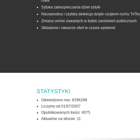
ciała
Sztuka zabezpieczania dzieł sztuki
Niezawodna i szybka detekcja dzięki czujkom ruchu TriTe
Zmiany umów zawartych w trybie zamówień publicznych
Składanie i otwarcie ofert w czasie epidemii
STATYSTYKI
Odwiedzono nas: 9296288
Liczymy od 01/07/2007
Opublikowanych treści: 4075
Aktualnie na stronie:
11