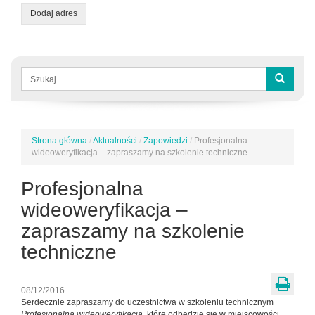
Dodaj adres
Formularz
wyszukiwania
Szukaj
Strona główna
/
Aktualności
/
Zapowiedzi
/
Profesjonalna
Jesteś
wideoweryfikacja – zapraszamy na szkolenie techniczne
tutaj
Profesjonalna
wideoweryfikacja –
zapraszamy na szkolenie
techniczne
08/12/2016
Serdecznie zapraszamy do uczestnictwa w szkoleniu technicznym
Profesjonalna wideoweryfikacja
, które odbędzie się w miejscowości