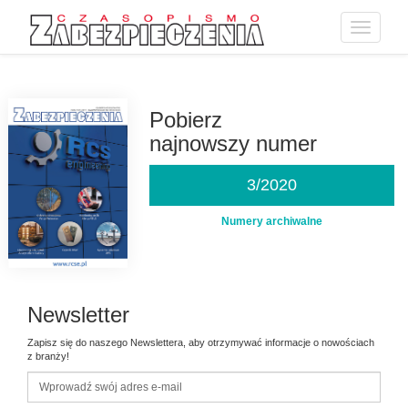
Toggle
navigatio
Przejdź
do
treści
Pobierz
najnowszy numer
3/2020
Numery archiwalne
Newsletter
Zapisz się do naszego Newslettera, aby otrzymywać informacje o nowościach
z branży!