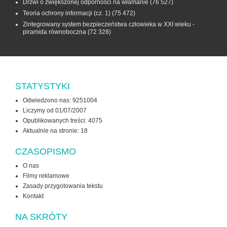
Drzwi o zwiększonej odporności na włamanie
(76 527)
Teoria ochrony informacji (cz. 1)
(75 472)
Zintegrowany system bezpieczeństwa człowieka w XXI wieku -
piramida równoboczna
(72 328)
STATYSTYKI
Odwiedzono nas: 9251004
Liczymy od 01/07/2007
Opublikowanych treści: 4075
Aktualnie na stronie:
18
CZASOPISMO
O nas
Filmy reklamowe
Zasady przygotowania tekstu
Kontakt
NA SKRÓTY