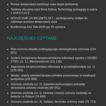
Pomiar temperatury ludzkiego ciała dzięki termowizji
Systemy zliczania ludzi firmy Dahua Technology pomagają w walce
z SARS-CoV-2
NOVUS NVIP-2H-8912M/TS SET – profesjonalny zestaw do
zdalnego pomiaru temperatury ciała
Konferencja Axis Talk 2020 już 25 czerwca
NAJCZĘŚCIEJ CZYTANE
Plan ochrony obiektu podlegającego obowiązkowej ochronie
(224
603)
System Zarządzania Bezpieczeństwem Informacji zgodny z ISO/IEC
27001 (cz. 1.). Wprowadzenie
(111 136)
Zagrożenia bezpieczeństwa informacji w przedsiębiorstwie (cz. 1)
(109 265)
Winda - ważny element bezpieczeństwa pożarowego w ewakuacji
budynków
(105 606)
Ochrona osobista (cz. 2). Zjawiska wymuszające potrzebę
stosowania ochrony osobistej
(84 051)
Ochrona osobista (cz. 1). Historia i rozwój ochrony osobistej na
świecie i w Polsce
(79 669)
Ochrona osobista (cz. 3). Taktyka i technika ochrony osób
(76 723)