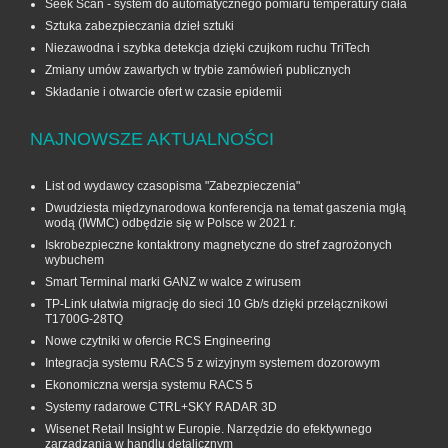
Seek Scan - system do automatycznego pomiaru temperatury ciała
Sztuka zabezpieczania dzieł sztuki
Niezawodna i szybka detekcja dzięki czujkom ruchu TriTech
Zmiany umów zawartych w trybie zamówień publicznych
Składanie i otwarcie ofert w czasie epidemii
NAJNOWSZE AKTUALNOŚCI
List od wydawcy czasopisma "Zabezpieczenia"
Dwudziesta międzynarodowa konferencja na temat gaszenia mgłą
wodą (IWMC) odbędzie się w Polsce w 2021 r.
Iskrobezpieczne kontaktrony magnetyczne do stref zagrożonych
wybuchem
Smart Terminal marki GANZ w walce z wirusem
TP-Link ułatwia migrację do sieci 10 Gb/s dzięki przełącznikowi
T1700G‑28TQ
Nowe czytniki w ofercie RCS Engineering
Integracja systemu RACS 5 z wizyjnym systemem dozorowym
Ekonomiczna wersja systemu RACS 5
Systemy radarowe CTRL+SKY RADAR 3D
Wisenet Retail Insight w Europie. Narzędzie do efektywnego
zarządzania w handlu detalicznym