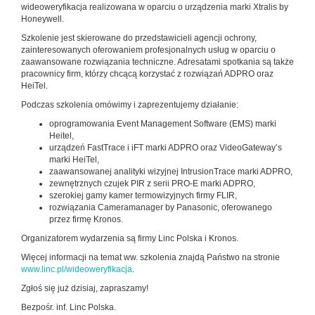
wideoweryfikacja realizowana w oparciu o urządzenia marki Xtralis by
Honeywell.
Szkolenie jest skierowane do przedstawicieli agencji ochrony,
zainteresowanych oferowaniem profesjonalnych usług w oparciu o
zaawansowane rozwiązania techniczne. Adresatami spotkania są także
pracownicy firm, którzy chcącą korzystać z rozwiązań ADPRO oraz
HeiTel.
Podczas szkolenia omówimy i zaprezentujemy działanie:
oprogramowania Event Management Software (EMS) marki
Heitel,
urządzeń FastTrace i iFT marki ADPRO oraz VideoGateway’s
marki HeiTel,
zaawansowanej analityki wizyjnej IntrusionTrace marki ADPRO,
zewnętrznych czujek PIR z serii PRO-E marki ADPRO,
szerokiej gamy kamer termowizyjnych firmy FLIR,
rozwiązania Cameramanager by Panasonic, oferowanego
przez firmę Kronos.
Organizatorem wydarzenia są firmy Linc Polska i Kronos.
Więcej informacji na temat ww. szkolenia znajdą Państwo na stronie
www.linc.pl/wideoweryfikacja
.
Zgłoś się już dzisiaj, zapraszamy!
Bezpośr. inf. Linc Polska.