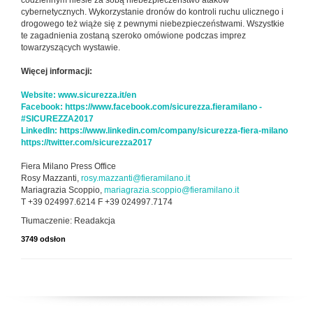
codziennym niesie za sobą niebezpieczeństwo ataków
cybernetycznych. Wykorzystanie dronów do kontroli ruchu ulicznego i
drogowego też wiąże się z pewnymi niebezpieczeństwami. Wszystkie
te zagadnienia zostaną szeroko omówione podczas imprez
towarzyszących wystawie.
Więcej informacji:
Website: www.sicurezza.it/en
Facebook: https://www.facebook.com/sicurezza.fieramilano -
#SICUREZZA2017
LinkedIn: https://www.linkedin.com/company/sicurezza-fiera-milano
https://twitter.com/sicurezza2017
Fiera Milano Press Office
Rosy Mazzanti,
rosy.mazzanti@fieramilano.it
Mariagrazia Scoppio,
mariagrazia.scoppio@fieramilano.it
T +39 024997.6214 F +39 024997.7174
Tłumaczenie: Readakcja
3749 odsłon