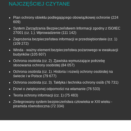
NAJCZĘŚCIEJ CZYTANE
Plan ochrony obiektu podlegającego obowiązkowej ochronie
(224
609)
System Zarządzania Bezpieczeństwem Informacji zgodny z ISO/IEC
27001 (cz. 1.). Wprowadzenie
(111 142)
Zagrożenia bezpieczeństwa informacji w przedsiębiorstwie (cz. 1)
(109 272)
Winda - ważny element bezpieczeństwa pożarowego w ewakuacji
budynków
(105 607)
Ochrona osobista (cz. 2). Zjawiska wymuszające potrzebę
stosowania ochrony osobistej
(84 057)
Ochrona osobista (cz. 1). Historia i rozwój ochrony osobistej na
świecie i w Polsce
(79 677)
Ochrona osobista (cz. 3). Taktyka i technika ochrony osób
(76 731)
Drzwi o zwiększonej odporności na włamanie
(76 533)
Teoria ochrony informacji (cz. 1)
(75 483)
Zintegrowany system bezpieczeństwa człowieka w XXI wieku -
piramida równoboczna
(72 334)