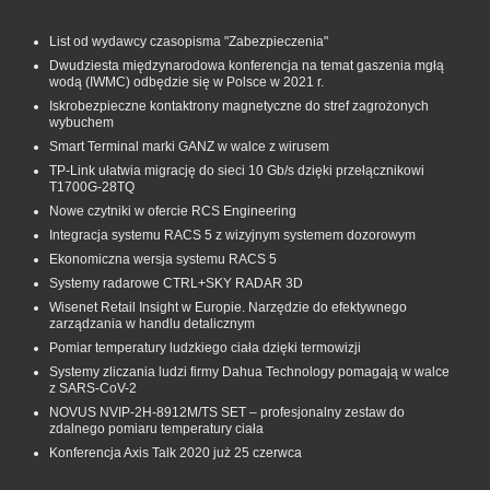
List od wydawcy czasopisma "Zabezpieczenia"
Dwudziesta międzynarodowa konferencja na temat gaszenia mgłą
wodą (IWMC) odbędzie się w Polsce w 2021 r.
Iskrobezpieczne kontaktrony magnetyczne do stref zagrożonych
wybuchem
Smart Terminal marki GANZ w walce z wirusem
TP-Link ułatwia migrację do sieci 10 Gb/s dzięki przełącznikowi
T1700G‑28TQ
Nowe czytniki w ofercie RCS Engineering
Integracja systemu RACS 5 z wizyjnym systemem dozorowym
Ekonomiczna wersja systemu RACS 5
Systemy radarowe CTRL+SKY RADAR 3D
Wisenet Retail Insight w Europie. Narzędzie do efektywnego
zarządzania w handlu detalicznym
Pomiar temperatury ludzkiego ciała dzięki termowizji
Systemy zliczania ludzi firmy Dahua Technology pomagają w walce
z SARS-CoV-2
NOVUS NVIP-2H-8912M/TS SET – profesjonalny zestaw do
zdalnego pomiaru temperatury ciała
Konferencja Axis Talk 2020 już 25 czerwca