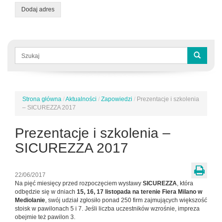
Dodaj adres
Formularz
wyszukiwania
Szukaj
Strona główna
/
Aktualności
/
Zapowiedzi
/
Prezentacje i szkolenia
Jesteś
– SICUREZZA 2017
tutaj
Prezentacje i szkolenia –
SICUREZZA 2017
22/06/2017
Na pięć miesięcy przed rozpoczęciem wystawy
SICUREZZA
, która
odbędzie się w dniach
15, 16, 17 listopada na terenie Fiera Milano w
Mediolanie
, swój udział zgłosiło ponad 250 firm zajmujących większość
stoisk w pawilonach 5 i 7. Jeśli liczba uczestników wzrośnie, impreza
obejmie też pawilon 3.