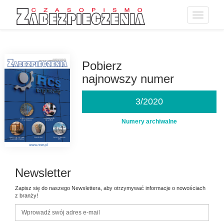
Toggle
navigatio
Przejdź
do
treści
Pobierz
najnowszy numer
3/2020
Numery archiwalne
Newsletter
Zapisz się do naszego Newslettera, aby otrzymywać informacje o nowościach
z branży!