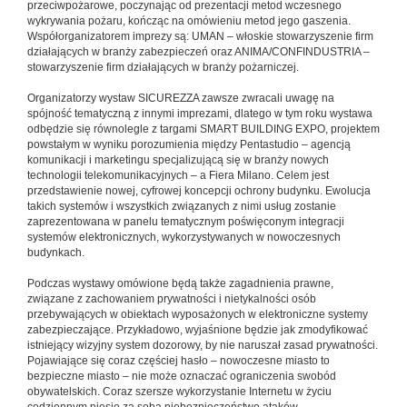
przeciwpożarowe, poczynając od prezentacji metod wczesnego
wykrywania pożaru, kończąc na omówieniu metod jego gaszenia.
Współorganizatorem imprezy są: UMAN – włoskie stowarzyszenie firm
działających w branży zabezpieczeń oraz ANIMA/CONFINDUSTRIA –
stowarzyszenie firm działających w branży pożarniczej.
Organizatorzy wystaw SICUREZZA zawsze zwracali uwagę na
spójność tematyczną z innymi imprezami, dlatego w tym roku wystawa
odbędzie się równolegle z targami SMART BUILDING EXPO, projektem
powstałym w wyniku porozumienia między Pentastudio – agencją
komunikacji i marketingu specjalizującą się w branży nowych
technologii telekomunikacyjnych – a Fiera Milano. Celem jest
przedstawienie nowej, cyfrowej koncepcji ochrony budynku. Ewolucja
takich systemów i wszystkich związanych z nimi usług zostanie
zaprezentowana w panelu tematycznym poświęconym integracji
systemów elektronicznych, wykorzystywanych w nowoczesnych
budynkach.
Podczas wystawy omówione będą także zagadnienia prawne,
związane z zachowaniem prywatności i nietykalności osób
przebywających w obiektach wyposażonych w elektroniczne systemy
zabezpieczające. Przykładowo, wyjaśnione będzie jak zmodyfikować
istniejący wizyjny system dozorowy, by nie naruszał zasad prywatności.
Pojawiające się coraz częściej hasło – nowoczesne miasto to
bezpieczne miasto – nie może oznaczać ograniczenia swobód
obywatelskich. Coraz szersze wykorzystanie Internetu w życiu