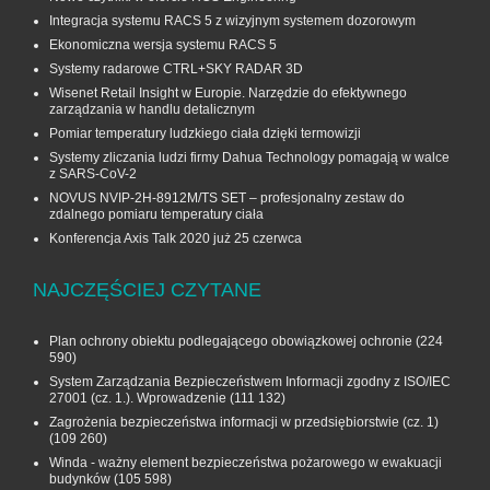
Integracja systemu RACS 5 z wizyjnym systemem dozorowym
Ekonomiczna wersja systemu RACS 5
Systemy radarowe CTRL+SKY RADAR 3D
Wisenet Retail Insight w Europie. Narzędzie do efektywnego
zarządzania w handlu detalicznym
Pomiar temperatury ludzkiego ciała dzięki termowizji
Systemy zliczania ludzi firmy Dahua Technology pomagają w walce
z SARS-CoV-2
NOVUS NVIP-2H-8912M/TS SET – profesjonalny zestaw do
zdalnego pomiaru temperatury ciała
Konferencja Axis Talk 2020 już 25 czerwca
NAJCZĘŚCIEJ CZYTANE
Plan ochrony obiektu podlegającego obowiązkowej ochronie
(224
590)
System Zarządzania Bezpieczeństwem Informacji zgodny z ISO/IEC
27001 (cz. 1.). Wprowadzenie
(111 132)
Zagrożenia bezpieczeństwa informacji w przedsiębiorstwie (cz. 1)
(109 260)
Winda - ważny element bezpieczeństwa pożarowego w ewakuacji
budynków
(105 598)