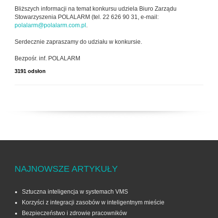
Bliższych informacji na temat konkursu udziela Biuro Zarządu
Stowarzyszenia POLALARM (tel. 22 626 90 31, e-mail:
polalarm@polalarm.com.pl
.
Serdecznie zapraszamy do udziału w konkursie.
Bezpośr. inf. POLALARM
3191 odsłon
NAJNOWSZE ARTYKUŁY
Sztuczna inteligencja w systemach VMS
Korzyści z integracji zasobów w inteligentnym mieście
Bezpieczeństwo i zdrowie pracowników