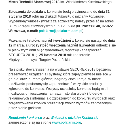
Mistrz Techniki Alarmowej 2018
im. Włodzimierza Kuczkowskiego.
Zgłoszenia do udziału
w konkursie będą przyjmowane
do dnia 31
stycznia 2018 roku
na drukach
Wniosku
o udział w konkursie
.
Wypełniony wniosek (wraz z załącznikami) należy przesłać na adres
Biura Zarządu Stowarzyszenia POLALARM (
ul. Poleczki 40, 02-822
Warszawa, e-mail:
polalarm@polalarm.com.pl
).
Przyznanie tytułów, nagród i wyróżnień
w konkursie nastąpi
do dnia
12 marca
, a
uroczystość wręczenia nagród laureatom
odbędzie się
w pierwszym dniu Międzynarodowej Wystawy Zabezpieczeń
SECUREX 2018. tj.
25 kwietnia 2018
roku na terenie
Międzynarodowych Targów Poznańskich.
Na stoisku stowarzyszenia na wystawie SECUREX 2018 będziemy
prezentować urządzenia i systemy, które zajęły pierwsze miejsce w
grupie, oraz laureata głównej nagrody Złota Zbroja. W miarę
możliwości postaramy się zaprezentować wszystkie produkty
zgłoszone do konkursu. Wszyscy uczestnicy konkursu będą mieli
możliwość umieszczenia na naszym stoisku ulotek i folderów
reklamowych z informacją o zgłoszonych do konkursu wyrobach oraz
zorganizowania krótkich prezentacji swoich wyrobów zaproszonym
przez siebie gościom.
Regulamin konkursu
oraz
Wniosek o udział w Konkursie
zamieszczone są na stronie
www.polalarm.org
.