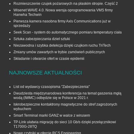
Rozmieszczenie czujek pożarowych na płaskim stropie. Część 2
Wisenet WAVE 4.0. Nowa wersja oprogramowania VMS firmy
Hanwha Techwin
Pierwsza kamera nasobna firmy Axis Communications już w
sprzedaży
Seek Scan - system do automatycznego pomiaru temperatury ciała
Sztuka zabezpieczania dzieł sztuki
Niezawodna i szybka detekcja dzięki czujkom ruchu TriTech
Zmiany umów zawartych w trybie zamówień publicznych
Składanie i otwarcie ofert w czasie epidemii
NAJNOWSZE AKTUALNOŚCI
List od wydawcy czasopisma "Zabezpieczenia"
Dwudziesta międzynarodowa konferencja na temat gaszenia mgłą
wodą (IWMC) odbędzie się w Polsce w 2021 r.
Iskrobezpieczne kontaktrony magnetyczne do stref zagrożonych
wybuchem
Smart Terminal marki GANZ w walce z wirusem
TP-Link ułatwia migrację do sieci 10 Gb/s dzięki przełącznikowi
T1700G‑28TQ
Nowe czytniki w ofercie RCS Engineering