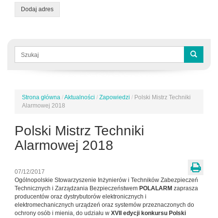
Dodaj adres
Formularz
wyszukiwania
Szukaj
Strona główna
/
Aktualności
/
Zapowiedzi
/
Polski Mistrz Techniki
Jesteś
Alarmowej 2018
tutaj
Polski Mistrz Techniki
Alarmowej 2018
07/12/2017
Ogólnopolskie Stowarzyszenie Inżynierów i Techników Zabezpieczeń
Technicznych i Zarządzania Bezpieczeństwem
POLALARM
zaprasza
producentów oraz dystrybutorów elektronicznych i
elektromechanicznych urządzeń oraz systemów przeznaczonych do
ochrony osób i mienia, do udziału w
XVII edycji konkursu Polski