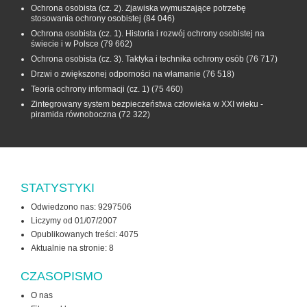
Ochrona osobista (cz. 2). Zjawiska wymuszające potrzebę
stosowania ochrony osobistej
(84 046)
Ochrona osobista (cz. 1). Historia i rozwój ochrony osobistej na
świecie i w Polsce
(79 662)
Ochrona osobista (cz. 3). Taktyka i technika ochrony osób
(76 717)
Drzwi o zwiększonej odporności na włamanie
(76 518)
Teoria ochrony informacji (cz. 1)
(75 460)
Zintegrowany system bezpieczeństwa człowieka w XXI wieku -
piramida równoboczna
(72 322)
STATYSTYKI
Odwiedzono nas: 9297506
Liczymy od 01/07/2007
Opublikowanych treści: 4075
Aktualnie na stronie:
8
CZASOPISMO
O nas