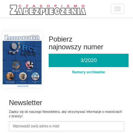
Toggle
navigatio
Przejdź
do
treści
Pobierz
najnowszy numer
3/2020
Numery archiwalne
Newsletter
Zapisz się do naszego Newslettera, aby otrzymywać informacje o nowościach
z branży!