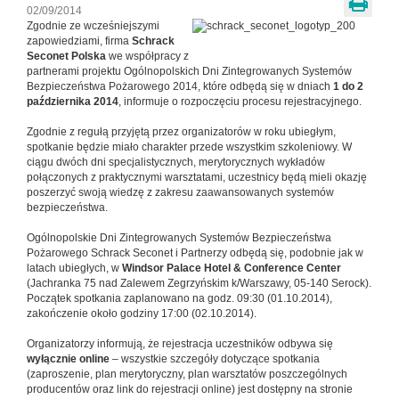
02/09/2014
Zgodnie ze wcześniejszymi
zapowiedziami, firma
Schrack
Seconet Polska
we współpracy z
partnerami projektu Ogólnopolskich Dni Zintegrowanych Systemów
Bezpieczeństwa Pożarowego 2014, które odbędą się w dniach
1 do 2
października 2014
, informuje o rozpoczęciu procesu rejestracyjnego.
Zgodnie z regułą przyjętą przez organizatorów w roku ubiegłym,
spotkanie będzie miało charakter przede wszystkim szkoleniowy. W
ciągu dwóch dni specjalistycznych, merytorycznych wykładów
połączonych z praktycznymi warsztatami, uczestnicy będą mieli okazję
poszerzyć swoją wiedzę z zakresu zaawansowanych systemów
bezpieczeństwa.
Ogólnopolskie Dni Zintegrowanych Systemów Bezpieczeństwa
Pożarowego Schrack Seconet i Partnerzy odbędą się, podobnie jak w
latach ubiegłych, w
Windsor Palace Hotel & Conference Center
(Jachranka 75 nad Zalewem Zegrzyńskim k/Warszawy, 05-140 Serock).
Początek spotkania zaplanowano na godz. 09:30 (01.10.2014),
zakończenie około godziny 17:00 (02.10.2014).
Organizatorzy informują, że rejestracja uczestników odbywa się
wyłącznie online
– wszystkie szczegóły dotyczące spotkania
(zaproszenie, plan merytoryczny, plan warsztatów poszczególnych
producentów oraz link do rejestracji online) jest dostępny na stronie