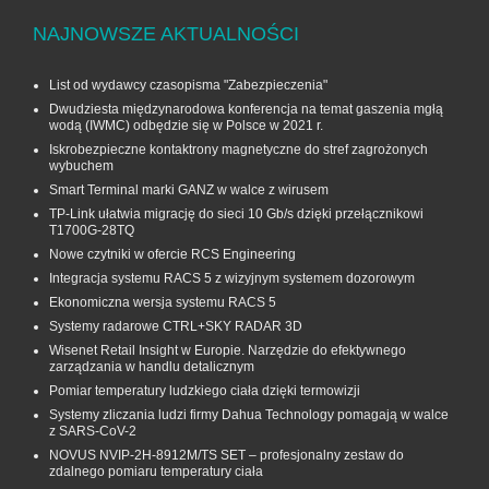
NAJNOWSZE AKTUALNOŚCI
List od wydawcy czasopisma "Zabezpieczenia"
Dwudziesta międzynarodowa konferencja na temat gaszenia mgłą
wodą (IWMC) odbędzie się w Polsce w 2021 r.
Iskrobezpieczne kontaktrony magnetyczne do stref zagrożonych
wybuchem
Smart Terminal marki GANZ w walce z wirusem
TP-Link ułatwia migrację do sieci 10 Gb/s dzięki przełącznikowi
T1700G‑28TQ
Nowe czytniki w ofercie RCS Engineering
Integracja systemu RACS 5 z wizyjnym systemem dozorowym
Ekonomiczna wersja systemu RACS 5
Systemy radarowe CTRL+SKY RADAR 3D
Wisenet Retail Insight w Europie. Narzędzie do efektywnego
zarządzania w handlu detalicznym
Pomiar temperatury ludzkiego ciała dzięki termowizji
Systemy zliczania ludzi firmy Dahua Technology pomagają w walce
z SARS-CoV-2
NOVUS NVIP-2H-8912M/TS SET – profesjonalny zestaw do
zdalnego pomiaru temperatury ciała