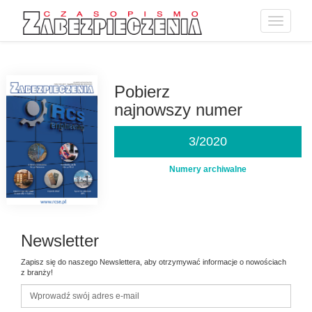
Toggle
navigatio
Przejdź
do
treści
Pobierz
najnowszy numer
3/2020
Numery archiwalne
Newsletter
Zapisz się do naszego Newslettera, aby otrzymywać informacje o nowościach
z branży!