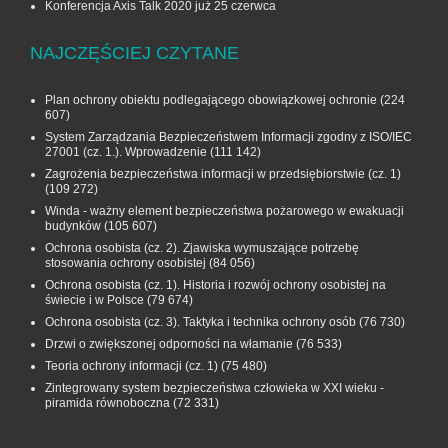
Konferencja Axis Talk 2020 już 25 czerwca
NAJCZĘŚCIEJ CZYTANE
Plan ochrony obiektu podlegającego obowiązkowej ochronie
(224
607)
System Zarządzania Bezpieczeństwem Informacji zgodny z ISO/IEC
27001 (cz. 1.). Wprowadzenie
(111 142)
Zagrożenia bezpieczeństwa informacji w przedsiębiorstwie (cz. 1)
(109 272)
Winda - ważny element bezpieczeństwa pożarowego w ewakuacji
budynków
(105 607)
Ochrona osobista (cz. 2). Zjawiska wymuszające potrzebę
stosowania ochrony osobistej
(84 056)
Ochrona osobista (cz. 1). Historia i rozwój ochrony osobistej na
świecie i w Polsce
(79 674)
Ochrona osobista (cz. 3). Taktyka i technika ochrony osób
(76 730)
Drzwi o zwiększonej odporności na włamanie
(76 533)
Teoria ochrony informacji (cz. 1)
(75 480)
Zintegrowany system bezpieczeństwa człowieka w XXI wieku -
piramida równoboczna
(72 331)