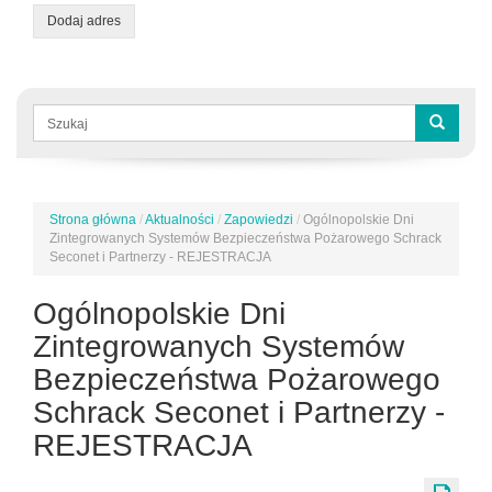
Dodaj adres
Formularz
wyszukiwania
Szukaj
Strona główna
/
Aktualności
/
Zapowiedzi
/
Ogólnopolskie Dni
Jesteś
Zintegrowanych Systemów Bezpieczeństwa Pożarowego Schrack
tutaj
Seconet i Partnerzy - REJESTRACJA
Ogólnopolskie Dni
Zintegrowanych Systemów
Bezpieczeństwa Pożarowego
Schrack Seconet i Partnerzy -
REJESTRACJA