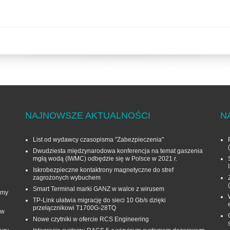
NAJNOWSZE AKTUALNOŚCI
N
List od wydawcy czasopisma "Zabezpieczenia"
Dwudziesta międzynarodowa konferencja na temat gaszenia
mgłą wodą (IWMC) odbędzie się w Polsce w 2021 r.
Iskrobezpieczne kontaktrony magnetyczne do stref
zagrożonych wybuchem
Smart Terminal marki GANZ w walce z wirusem
rmy
TP-Link ułatwia migrację do sieci 10 Gb/s dzięki
przełącznikowi T1700G‑28TQ
 w
Nowe czytniki w ofercie RCS Engineering