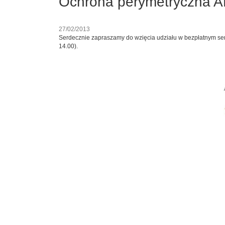
Ochrona perymetryczna A
27/02/2013
Serdecznie zapraszamy do wzięcia udziału w bezpłatnym sem
14.00).