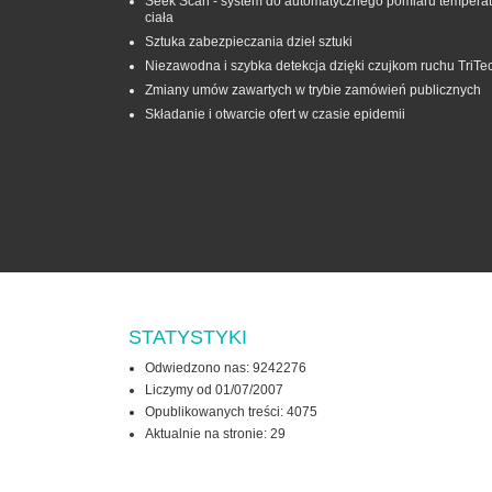
Seek Scan - system do automatycznego pomiaru temperat
ciała
Sztuka zabezpieczania dzieł sztuki
Niezawodna i szybka detekcja dzięki czujkom ruchu TriTe
Zmiany umów zawartych w trybie zamówień publicznych
Składanie i otwarcie ofert w czasie epidemii
STATYSTYKI
Odwiedzono nas: 9242276
Liczymy od 01/07/2007
Opublikowanych treści: 4075
Aktualnie na stronie:
29