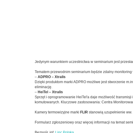
Jedynym warunkiem uczestnictwa w seminarium jest przesł
Tematem przewodnim seminarium będzie zdalny monitoring wizy
–
ADPRO – Xtralis
Dzięki produktom marki ADPRO możliwe jest stworzenie m.in. 
eliminację.
–
HeiTel – Xtralis
Sprzęt i oprogramowanie HeiTel'a daje możliwość transmisji 
komutowanych. Kluczowe zastosowania: Centra Monitorowan
Kamery termowizyjne marki
FLIR
stanowią uzupełnienie ww.
Formularz zgłoszeniowy oraz więcej informacji na temat semi
Bezpośr. inf.
Linc Polska