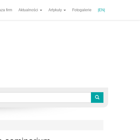
za firm
Aktualności
Artykuły
Fotogalerie
|EN|