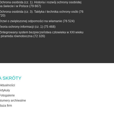
Ochrona osobista (cz. 1). Historia i rozwój ochrony osobistej
na świecie i w Polsce
(79 667)
Ochrona osobista (cz. 3). Taktyka i technika ochrony osób
(76
720)
Drzwi o zwiększonej odporności na włamanie
(76 524)
Teoria ochrony informacji (cz. 1)
(75 468)
Zintegrowany system bezpieczeństwa człowieka w XXI wieku
- piramida równoboczna
(72 326)
A SKRÓTY
Aktualności
Artykuły
Fotogalerie
Numery archiwalne
Baza firm