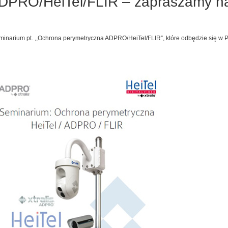
DPRO/HeiTel/FLIR – zapraszamy n
inarium pt. ,,Ochrona perymetryczna ADPRO/HeiTel/FLIR”, które odbędzie się w P