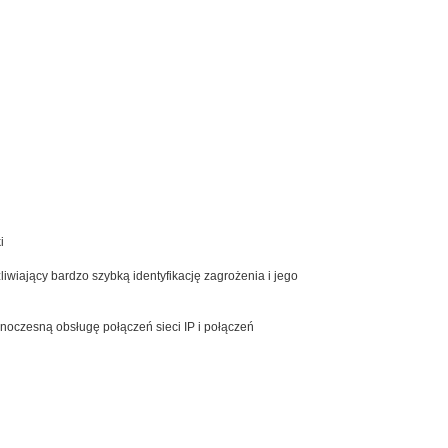
i
iwiający bardzo szybką identyfikację zagrożenia i jego
dnoczesną obsługę połączeń sieci IP i połączeń