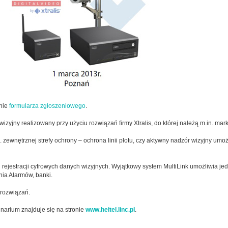
anie
formularza zgłoszeniowego
.
jny realizowany przy użyciu rozwiązań firmy Xtralis, do której należą m.in. mark
zewnętrznej strefy ochrony – ochrona linii płotu, czy aktywny nadzór wizyjny umożl
i rejestracji cyfrowych danych wizyjnych. Wyjątkowy system MultiLink umożliwia je
ia Alarmów, banki.
 rozwiązań.
narium znajduje się na stronie
www.heitel.linc.pl
.