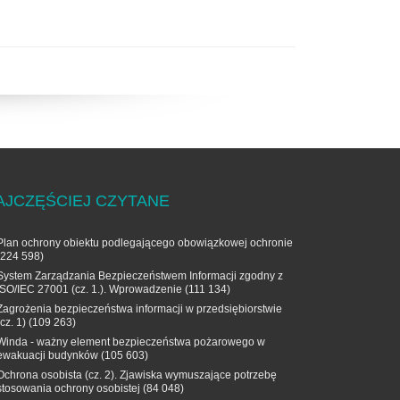
AJCZĘŚCIEJ CZYTANE
Plan ochrony obiektu podlegającego obowiązkowej ochronie
(224 598)
System Zarządzania Bezpieczeństwem Informacji zgodny z
ISO/IEC 27001 (cz. 1.). Wprowadzenie
(111 134)
Zagrożenia bezpieczeństwa informacji w przedsiębiorstwie
(cz. 1)
(109 263)
Winda - ważny element bezpieczeństwa pożarowego w
ewakuacji budynków
(105 603)
Ochrona osobista (cz. 2). Zjawiska wymuszające potrzebę
stosowania ochrony osobistej
(84 048)