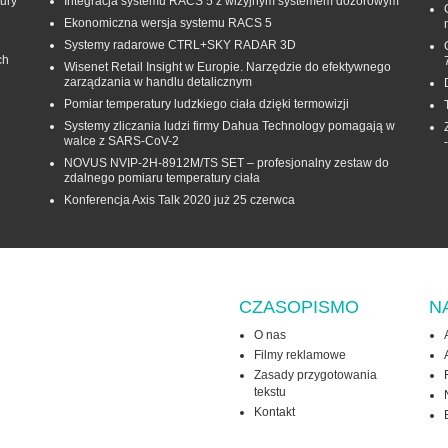
ury
Integracja systemu RACS 5 z wizyjnym systemem dozorowym
Ekonomiczna wersja systemu RACS 5
Systemy radarowe CTRL+SKY RADAR 3D
ch
Wisenet Retail Insight w Europie. Narzędzie do efektywnego
zarządzania w handlu detalicznym
Pomiar temperatury ludzkiego ciała dzięki termowizji
Systemy zliczania ludzi firmy Dahua Technology pomagają w
walce z SARS-CoV-2
NOVUS NVIP-2H-8912M/TS SET – profesjonalny zestaw do
zdalnego pomiaru temperatury ciała
Konferencja Axis Talk 2020 już 25 czerwca
CZASOPISMO
N
O nas
Filmy reklamowe
Zasady przygotowania
tekstu
Kontakt