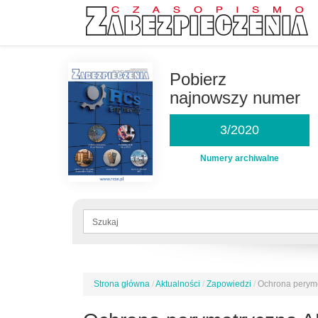
Przejdź
do
Pobierz
treści
najnowszy numer
3/2020
Numery archiwalne
Formularz
wyszukiwania
Szukaj
Strona główna
/
Aktualności
/
Zapowiedzi
/
Ochrona perym
Jesteś
tutaj