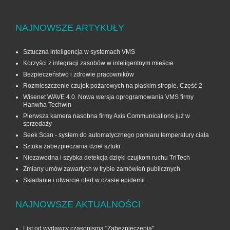
NAJNOWSZE ARTYKUŁY
Sztuczna inteligencja w systemach VMS
Korzyści z integracji zasobów w inteligentnym mieście
Bezpieczeństwo i zdrowie pracowników
Rozmieszczenie czujek pożarowych na płaskim stropie. Część 2
Wisenet WAVE 4.0. Nowa wersja oprogramowania VMS firmy
Hanwha Techwin
Pierwsza kamera nasobna firmy Axis Communications już w
sprzedaży
Seek Scan - system do automatycznego pomiaru temperatury ciała
Sztuka zabezpieczania dzieł sztuki
Niezawodna i szybka detekcja dzięki czujkom ruchu TriTech
Zmiany umów zawartych w trybie zamówień publicznych
Składanie i otwarcie ofert w czasie epidemii
NAJNOWSZE AKTUALNOŚCI
List od wydawcy czasopisma "Zabezpieczenia"