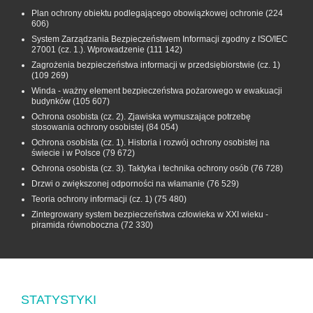
Plan ochrony obiektu podlegającego obowiązkowej ochronie
(224
606)
System Zarządzania Bezpieczeństwem Informacji zgodny z ISO/IEC
27001 (cz. 1.). Wprowadzenie
(111 142)
Zagrożenia bezpieczeństwa informacji w przedsiębiorstwie (cz. 1)
(109 269)
Winda - ważny element bezpieczeństwa pożarowego w ewakuacji
budynków
(105 607)
Ochrona osobista (cz. 2). Zjawiska wymuszające potrzebę
stosowania ochrony osobistej
(84 054)
Ochrona osobista (cz. 1). Historia i rozwój ochrony osobistej na
świecie i w Polsce
(79 672)
Ochrona osobista (cz. 3). Taktyka i technika ochrony osób
(76 728)
Drzwi o zwiększonej odporności na włamanie
(76 529)
Teoria ochrony informacji (cz. 1)
(75 480)
Zintegrowany system bezpieczeństwa człowieka w XXI wieku -
piramida równoboczna
(72 330)
STATYSTYKI