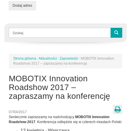
Dodaj adres
Formularz
wyszukiwania
Szukaj
Strona główna
/
Aktualności
/
Zapowiedzi
/
MOBOTIX Innovation
Jesteś
Roadshow 2017 – zapraszamy na konferencję
tutaj
MOBOTIX Innovation
Roadshow 2017 –
zapraszamy na konferencję
07/04/2017
Serdecznie zapraszamy na nadchodzący
MOBOTIX Innovation
Roadshow 2017
. Konferencja odbędzie się w czterech miastach Polski:
12 kwietnia - Warszawa