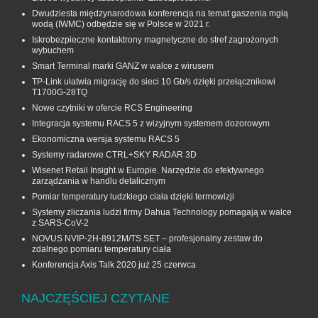
Dwudziesta międzynarodowa konferencja na temat gaszenia mgłą
wodą (IWMC) odbędzie się w Polsce w 2021 r.
Iskrobezpieczne kontaktrony magnetyczne do stref zagrożonych
wybuchem
Smart Terminal marki GANZ w walce z wirusem
TP-Link ułatwia migrację do sieci 10 Gb/s dzięki przełącznikowi
T1700G‑28TQ
Nowe czytniki w ofercie RCS Engineering
Integracja systemu RACS 5 z wizyjnym systemem dozorowym
Ekonomiczna wersja systemu RACS 5
Systemy radarowe CTRL+SKY RADAR 3D
Wisenet Retail Insight w Europie. Narzędzie do efektywnego
zarządzania w handlu detalicznym
Pomiar temperatury ludzkiego ciała dzięki termowizji
Systemy zliczania ludzi firmy Dahua Technology pomagają w walce
z SARS-CoV-2
NOVUS NVIP-2H-8912M/TS SET – profesjonalny zestaw do
zdalnego pomiaru temperatury ciała
Konferencja Axis Talk 2020 już 25 czerwca
NAJCZĘŚCIEJ CZYTANE