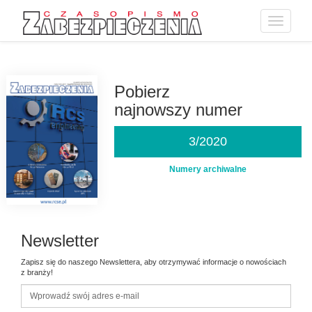
Toggle
navigatio
Przejdź
do
treści
Pobierz
najnowszy numer
3/2020
Numery archiwalne
Newsletter
Zapisz się do naszego Newslettera, aby otrzymywać informacje o nowościach
z branży!