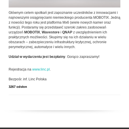
Głównym celem spotkań jest zapoznanie uczestników z innowacjami i
najnowszymi osiągnięciami niemieckiego producenta MOBOTIX. Jedną
z nowości tego roku jest platforma Mx6 (wiele nowych kamer oraz
funkcji). Postaramy się przedstawić szeroki zakres zastosowań
urządzeń
MOBOTIX
,
Wavestore
i
QNAP
z uwzględnieniem ich
praktycznych możliwości. Skupimy się na ich działaniu w wielu
obszarach – zabezpieczeniu infrastruktury krytycznej, ochronie
perymetrycznej, automatyce i wielu innych.
Udział w wydarzeniu jest bezpłatny
. Gorąco zapraszamy!
Rejestracja na
www.linc.pl
.
Bezpośr. inf. Linc Polska
3267 odsłon