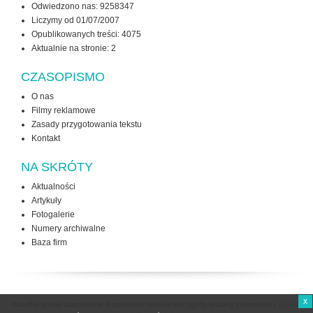
Odwiedzono nas: 9258347
Liczymy od 01/07/2007
Opublikowanych treści: 4075
Aktualnie na stronie:
2
CZASOPISMO
O nas
Filmy reklamowe
Zasady przygotowania tekstu
Kontakt
NA SKRÓTY
Aktualności
Artykuły
Fotogalerie
Numery archiwalne
Baza firm
x
Wszelkie prawa zastrzeżone. Kopiowanie tekstów bez zgody redakcji zabronione /
Zasady