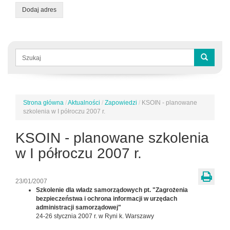
Dodaj adres
Formularz
wyszukiwania
Szukaj
Strona główna
/
Aktualności
/
Zapowiedzi
/
KSOIN - planowane
Jesteś
szkolenia w I półroczu 2007 r.
tutaj
KSOIN - planowane szkolenia
w I półroczu 2007 r.
23/01/2007
Szkolenie dla władz samorządowych pt. "Zagrożenia
bezpieczeństwa i ochrona informacji w urzędach
administracji samorządowej"
24-26 stycznia 2007 r. w Ryni k. Warszawy