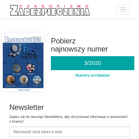
Toggle
navigatio
Przejdź
do
treści
Pobierz
najnowszy numer
3/2020
Numery archiwalne
Newsletter
Zapisz się do naszego Newslettera, aby otrzymywać informacje o nowościach
z branży!