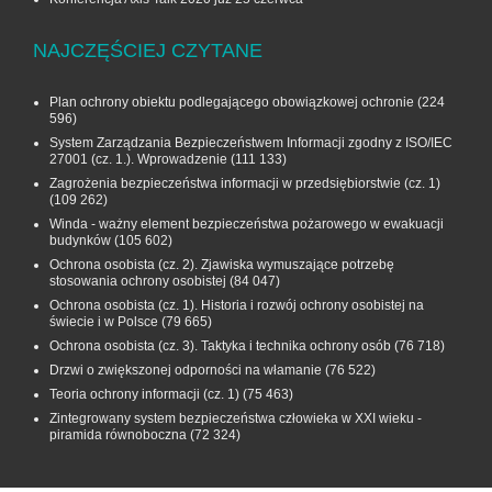
NAJCZĘŚCIEJ CZYTANE
Plan ochrony obiektu podlegającego obowiązkowej ochronie
(224
596)
System Zarządzania Bezpieczeństwem Informacji zgodny z ISO/IEC
27001 (cz. 1.). Wprowadzenie
(111 133)
Zagrożenia bezpieczeństwa informacji w przedsiębiorstwie (cz. 1)
(109 262)
Winda - ważny element bezpieczeństwa pożarowego w ewakuacji
budynków
(105 602)
Ochrona osobista (cz. 2). Zjawiska wymuszające potrzebę
stosowania ochrony osobistej
(84 047)
Ochrona osobista (cz. 1). Historia i rozwój ochrony osobistej na
świecie i w Polsce
(79 665)
Ochrona osobista (cz. 3). Taktyka i technika ochrony osób
(76 718)
Drzwi o zwiększonej odporności na włamanie
(76 522)
Teoria ochrony informacji (cz. 1)
(75 463)
Zintegrowany system bezpieczeństwa człowieka w XXI wieku -
piramida równoboczna
(72 324)