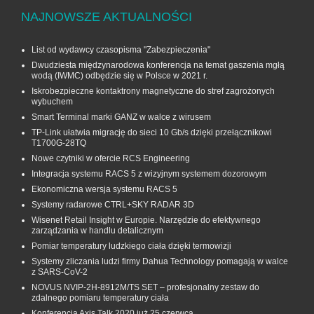
NAJNOWSZE AKTUALNOŚCI
List od wydawcy czasopisma "Zabezpieczenia"
Dwudziesta międzynarodowa konferencja na temat gaszenia mgłą
wodą (IWMC) odbędzie się w Polsce w 2021 r.
Iskrobezpieczne kontaktrony magnetyczne do stref zagrożonych
wybuchem
Smart Terminal marki GANZ w walce z wirusem
TP-Link ułatwia migrację do sieci 10 Gb/s dzięki przełącznikowi
T1700G‑28TQ
Nowe czytniki w ofercie RCS Engineering
Integracja systemu RACS 5 z wizyjnym systemem dozorowym
Ekonomiczna wersja systemu RACS 5
Systemy radarowe CTRL+SKY RADAR 3D
Wisenet Retail Insight w Europie. Narzędzie do efektywnego
zarządzania w handlu detalicznym
Pomiar temperatury ludzkiego ciała dzięki termowizji
Systemy zliczania ludzi firmy Dahua Technology pomagają w walce
z SARS-CoV-2
NOVUS NVIP-2H-8912M/TS SET – profesjonalny zestaw do
zdalnego pomiaru temperatury ciała
Konferencja Axis Talk 2020 już 25 czerwca