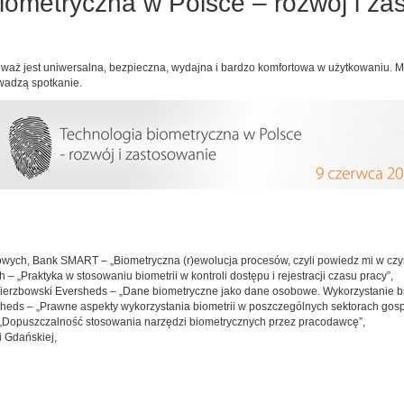
iometryczna w Polsce – rozwój i za
nieważ jest uniwersalna, bezpieczna, wydajna i bardzo komfortowa w użytkowaniu. M
owadzą spotkanie.
 rynkowych, Bank SMART – „Biometryczna (r)ewolucja procesów, czyli powiedz mi w 
 „Praktyka w stosowaniu biometrii w kontroli dostępu i rejestracji czasu pracy”,
Wierzbowski Eversheds – „Dane biometryczne jako dane osobowe. Wykorzystanie b
eds – „Prawne aspekty wykorzystania biometrii w poszczególnych sektorach gosp
„Dopuszczalność stosowania narzędzi biometrycznych przez pracodawcę”,
i Gdańskiej,