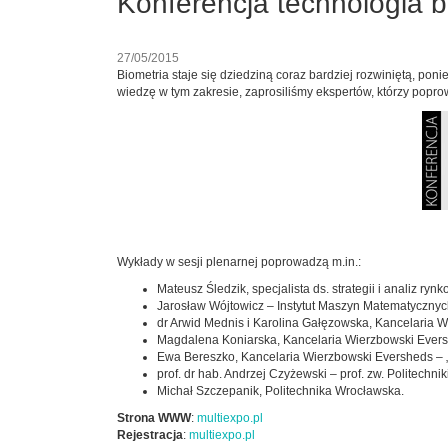
Konferencja technologia b
27/05/2015
Biometria staje się dziedziną coraz bardziej rozwiniętą, po
wiedzę w tym zakresie, zaprosiliśmy ekspertów, którzy popr
Wykłady w sesji plenarnej poprowadzą m.in.:
Mateusz Śledzik, specjalista ds. strategii i analiz
Jarosław Wójtowicz – Instytut Maszyn Matematycznych –
dr Arwid Mednis i Karolina Gałęzowska, Kancelaria 
Magdalena Koniarska, Kancelaria Wierzbowski Eversh
Ewa Bereszko, Kancelaria Wierzbowski Eversheds – 
prof. dr hab. Andrzej Czyżewski – prof. zw. Politechnik
Michał Szczepanik, Politechnika Wrocławska.
Strona WWW
:
multiexpo.pl
Rejestracja
:
multiexpo.pl