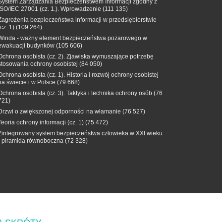
System Zarządzania Bezpieczeństwem Informacji zgodny z
ISO/IEC 27001 (cz. 1.). Wprowadzenie
(111 135)
Zagrożenia bezpieczeństwa informacji w przedsiębiorstwie
(cz. 1)
(109 264)
Winda - ważny element bezpieczeństwa pożarowego w
ewakuacji budynków
(105 606)
Ochrona osobista (cz. 2). Zjawiska wymuszające potrzebę
stosowania ochrony osobistej
(84 050)
Ochrona osobista (cz. 1). Historia i rozwój ochrony osobistej
na świecie i w Polsce
(79 668)
Ochrona osobista (cz. 3). Taktyka i technika ochrony osób
(76
721)
Drzwi o zwiększonej odporności na włamanie
(76 527)
Teoria ochrony informacji (cz. 1)
(75 472)
Zintegrowany system bezpieczeństwa człowieka w XXI wieku
- piramida równoboczna
(72 328)