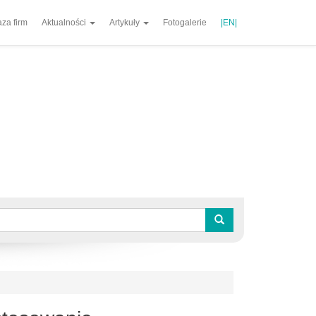
za firm
Aktualności
Artykuły
Fotogalerie
|EN|