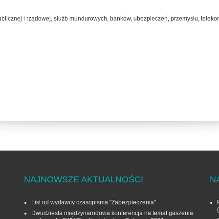
 publicznej i rządowej, służb mundurowych, banków, ubezpieczeń, przemysłu, telek
NAJNOWSZE AKTUALNOŚCI
N
List od wydawcy czasopisma "Zabezpieczenia"
Dwudziesta międzynarodowa konferencja na temat gaszenia