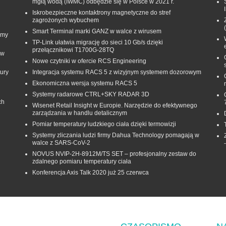
mgłą wodą (IWMC) odbędzie się w Polsce w 2021 r.
Iskrobezpieczne kontaktrony magnetyczne do stref
zagrożonych wybuchem
Smart Terminal marki GANZ w walce z wirusem
rmy
TP-Link ułatwia migrację do sieci 10 Gb/s dzięki
przełącznikowi T1700G‑28TQ
 w
Nowe czytniki w ofercie RCS Engineering
ury
Integracja systemu RACS 5 z wizyjnym systemem dozorowym
Ekonomiczna wersja systemu RACS 5
Systemy radarowe CTRL+SKY RADAR 3D
ch
Wisenet Retail Insight w Europie. Narzędzie do efektywnego
zarządzania w handlu detalicznym
Pomiar temperatury ludzkiego ciała dzięki termowizji
Systemy zliczania ludzi firmy Dahua Technology pomagają w
walce z SARS-CoV-2
NOVUS NVIP-2H-8912M/TS SET – profesjonalny zestaw do
zdalnego pomiaru temperatury ciała
Konferencja Axis Talk 2020 już 25 czerwca