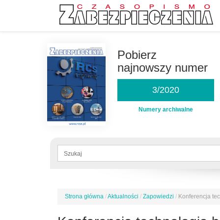
Przejdź
do
Pobierz
treści
najnowszy numer
3/2020
Numery archiwalne
Formularz
wyszukiwania
Szukaj
Strona główna
/
Aktualności
/
Zapowiedzi
/
Konferencja te
Jesteś
tutaj