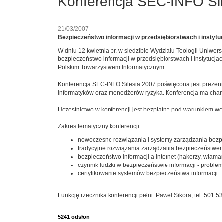
Konferencja SEC-INFO Si
21/03/2007
Bezpieczeństwo informacji w przedsiębiorstwach i instytu
W dniu 12 kwietnia br. w siedzibie Wydziału Teologii Uniwer
bezpieczeństwo informacji w przedsiębiorstwach i instytucja
Polskim Towarzystwem Informatycznym.
Konferencja SEC-INFO Silesia 2007 poświęcona jest prezent
informatyków oraz menedżerów ryzyka. Konferencja ma charakt
Uczestnictwo w konferencji jest bezpłatne pod warunkiem wcz
Zakres tematyczny konferencji:
nowoczesne rozwiązania i systemy zarządzania bezp
tradycyjne rozwiązania zarządzania bezpieczeństwem
bezpieczeństwo informacji a Internet (hakerzy, włama
czynnik ludzki w bezpieczeństwie informacji - proble
certyfikowanie systemów bezpieczeństwa informacji.
Funkcję rzecznika konferencji pełni: Paweł Sikora, tel. 501 53
5241 odsłon