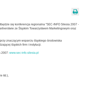
dbędzie się konferencja regionalna "SEC-INFO Silesia 2007 -
w partnerstwie ze Śląskim Towarzystwem Marketingowym oraz
 przy znaczącym wsparciu śląskiego środowiska
ącej śląskich firm i instytucji.
ia 2007:
www.sec-info.silesia.pl
 itd.),