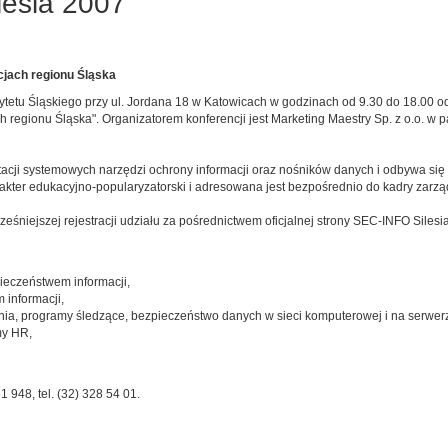
lesia 2007
cjach regionu Śląska
sytetu Śląskiego przy ul. Jordana 18 w Katowicach w godzinach od 9.30 do 18.00 o
ch regionu Śląska". Organizatorem konferencji jest Marketing Maestry Sp. z o.o. 
acji systemowych narzędzi ochrony informacji oraz nośników danych i odbywa się
er edukacyjno-popularyzatorski i adresowana jest bezpośrednio do kadry zarządzaj
eśniejszej rejestracji udziału za pośrednictwem oficjalnej strony SEC-INFO Siles
ieczeństwem informacji,
 informacji,
nia, programy śledzące, bezpieczeństwo danych w sieci komputerowej i na serwerze
my HR,
1 948, tel. (32) 328 54 01.