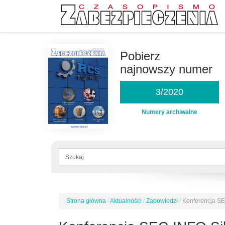
Przejdź
do
Pobierz
treści
najnowszy numer
3/2020
Numery archiwalne
Formularz
wyszukiwania
Szukaj
Strona główna
/
Aktualności
/
Zapowiedzi
/
Konferencja SE
Jesteś
tutaj