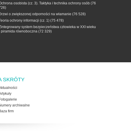
Ochrona osobista (cz. 3). Taktyka i technika ochrony osób
(76
726)
Drzwi o zwiększonej odporności na włamanie
(76 528)
Teoria ochrony informacji (cz. 1)
(75 478)
Zintegrowany system bezpieczeństwa człowieka w XXI wieku
- piramida równoboczna
(72 329)
A SKRÓTY
Aktualności
Artykuły
Fotogalerie
Numery archiwalne
Baza firm