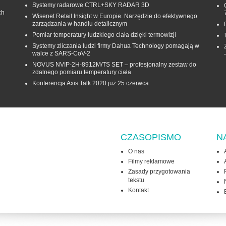
Systemy radarowe CTRL+SKY RADAR 3D
ch
Wisenet Retail Insight w Europie. Narzędzie do efektywnego
zarządzania w handlu detalicznym
Pomiar temperatury ludzkiego ciała dzięki termowizji
Systemy zliczania ludzi firmy Dahua Technology pomagają w
walce z SARS-CoV-2
NOVUS NVIP-2H-8912M/TS SET – profesjonalny zestaw do
zdalnego pomiaru temperatury ciała
Konferencja Axis Talk 2020 już 25 czerwca
CZASOPISMO
N
O nas
Filmy reklamowe
Zasady przygotowania
tekstu
Kontakt