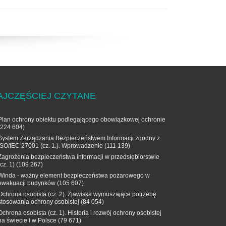
AJCZĘŚCIEJ CZYTANE
Plan ochrony obiektu podlegającego obowiązkowej ochronie
(224 604)
System Zarządzania Bezpieczeństwem Informacji zgodny z
ISO/IEC 27001 (cz. 1.). Wprowadzenie
(111 139)
Zagrożenia bezpieczeństwa informacji w przedsiębiorstwie
(cz. 1)
(109 267)
Winda - ważny element bezpieczeństwa pożarowego w
ewakuacji budynków
(105 607)
Ochrona osobista (cz. 2). Zjawiska wymuszające potrzebę
stosowania ochrony osobistej
(84 054)
Ochrona osobista (cz. 1). Historia i rozwój ochrony osobistej
na świecie i w Polsce
(79 671)