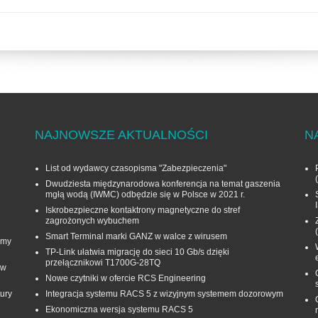
NAJNOWSZE AKTUALNOŚCI
N
List od wydawcy czasopisma "Zabezpieczenia"
Dwudziesta międzynarodowa konferencja na temat gaszenia
mgłą wodą (IWMC) odbędzie się w Polsce w 2021 r.
Iskrobezpieczne kontaktrony magnetyczne do stref
zagrożonych wybuchem
Smart Terminal marki GANZ w walce z wirusem
rmy
TP-Link ułatwia migrację do sieci 10 Gb/s dzięki
przełącznikowi T1700G‑28TQ
 w
Nowe czytniki w ofercie RCS Engineering
ury
Integracja systemu RACS 5 z wizyjnym systemem dozorowym
Ekonomiczna wersja systemu RACS 5