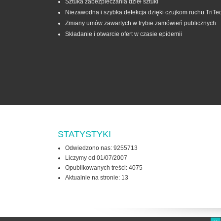
Sztuka zabezpieczania dzieł sztuki
Niezawodna i szybka detekcja dzięki czujkom ruchu TriTe
Zmiany umów zawartych w trybie zamówień publicznych
Składanie i otwarcie ofert w czasie epidemii
STATYSTYKI
Odwiedzono nas: 9255713
Liczymy od 01/07/2007
Opublikowanych treści: 4075
Aktualnie na stronie:
13